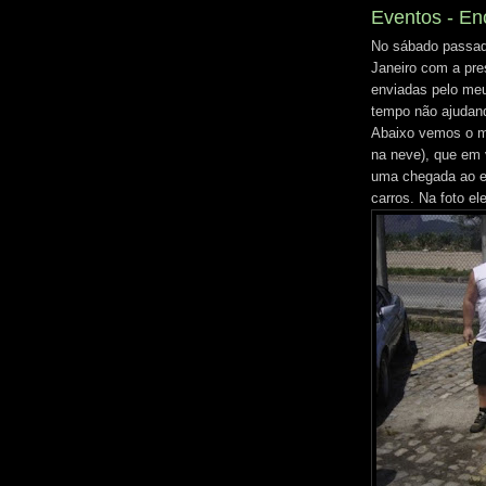
Eventos - En
No sábado passad
Janeiro com a pr
enviadas pelo m
tempo não ajudan
Abaixo vemos o m
na neve), que em v
uma chegada ao e
carros. Na foto e