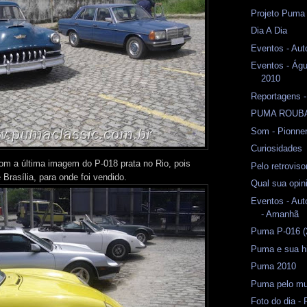
Projeto Puma
Dia A Dia
Eventos - Aut
Eventos - Águ
2010
Reportagens -
PUMA ROUB
Som - Pionne
Curiosidades
m a última imagem do P-018 prata no Rio, pois
Pelo retrovis
Brasília, para onde foi vendido.
Qual sua opin
Eventos - Aut
- Amanhã
Puma P-016 (
Puma e sua hi
Puma 2010
Puma pelo m
Foto do dia -