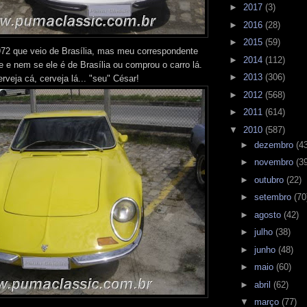
►
2017
(3)
►
2016
(28)
►
2015
(59)
 que veio de Brasília, mas meu correspondente
►
2014
(112)
 e nem se ele é de Brasília ou comprou o carro lá.
►
2013
(306)
veja cá, cerveja lá... "seu" César!
►
2012
(568)
►
2011
(614)
▼
2010
(587)
►
dezembro
(4
►
novembro
(3
►
outubro
(22)
►
setembro
(70
►
agosto
(42)
►
julho
(38)
►
junho
(48)
►
maio
(60)
►
abril
(62)
▼
março
(77)