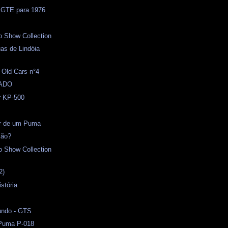
 GTE para 1976
o Show Collection
as de Lindóia
 Old Cars n°4
ADO
r KP-500
or de um Puma
ião?
o Show Collection
2)
stória
undo - GTS
 Puma P-018