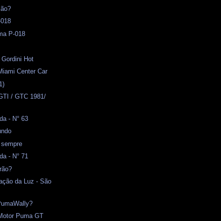
ião?
-018
ma P-018
 Gordini Hot
Miami Center Car
1)
GTI / GTC 1981/
da - N° 63
undo
a sempre
da - N° 71
rão?
ação da Luz - São
PumaWally?
- Motor Puma GT