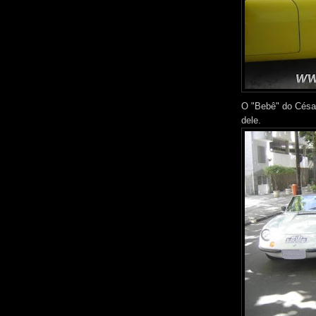
O "Bebê" do César
dele.