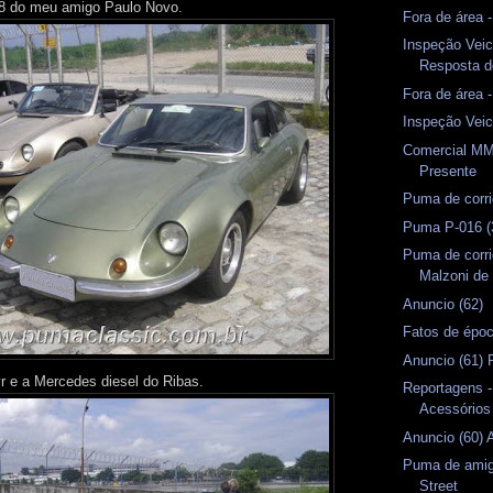
 do meu amigo Paulo Novo.
Fora de área 
Inspeção Veic
Resposta 
Fora de área 
Inspeção Veic
Comercial MM
Presente
Puma de corri
Puma P-016 (
Puma de corri
Malzoni de 
Anuncio (62)
Fatos de épo
Anuncio (61) P
 e a Mercedes diesel do Ribas.
Reportagens 
Acessórios
Anuncio (60)
Puma de amig
Street