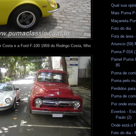
Qual sua opin
Mais Puma P
Maçaneta Pu
Foto do dia
Fora de área -
Anuncio (59) 
 Costa e a Ford F-100 1959 do Rodrigo Costa, filho
Puma P-016 (
Painel Puma 
85
Puma de corri
Puma pelo m
Perdidos par
Puma de corri
Por onde esta
Eventos - Est
Paulo (2)
Onde está o 
Foto do dia 