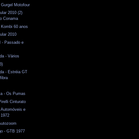
- Gurgel Motofour
ular 2010 (2)
do Conama
- Kombi 60 anos
ular 2010
 - Passado e
da - Vários
3)
da - Estréia GT
fibra
ca - Os Pumas
irelli Cinturato
- Automóveis e
 1972
 Autozoom
o - GTB 1977