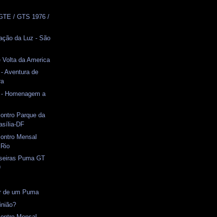
GTE / GTS 1976 /
ação da Luz - São
e Volta da America
 - Aventura de
ra
r - Homenagem a
ontro Parque da
asília-DF
contro Mensal
 Rio
aseiras Puma GT
9
or de um Puma
inião?
contro Mensal