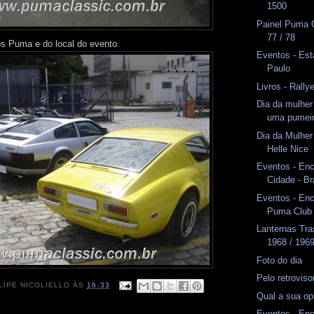
1500
Painel Puma 
77 / 78
s Puma e do local do evento.
Eventos - Est
Paulo
Livros - Rally
Dia da mulher
uma pumei
Dia da Mulhe
Helle Nice
Eventos - Enc
Cidade - Br
Eventos - En
Puma Club
Lanternas Tr
1968 / 196
Foto do dia
Pelo retrovis
LIPE NICOLIELLO
ÀS
16:33
Qual a sua op
Eventos - En