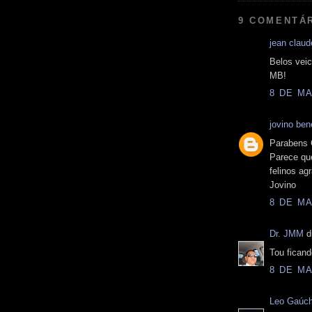
9 COMENTÁ
jean claud
Belos veic
MB!
8 DE MA
jovino be
Parabens 
Parece qu
felinos a
Jovino
8 DE MA
Dr. JMM
di
Tou ficand
8 DE MA
Leo Gaúc