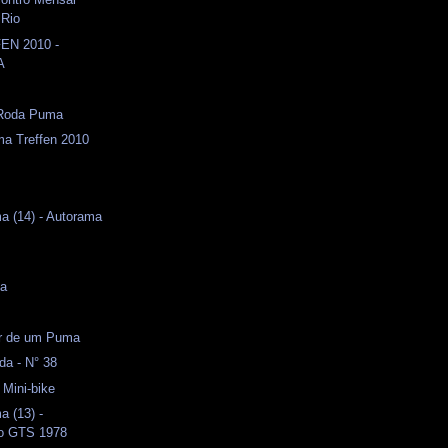
 Rio
EN 2010 -
A
Roda Puma
ma Treffen 2010
a (14) - Autorama
s
ma
or de um Puma
da - N° 38
 Mini-bike
a (13) -
o GTS 1978