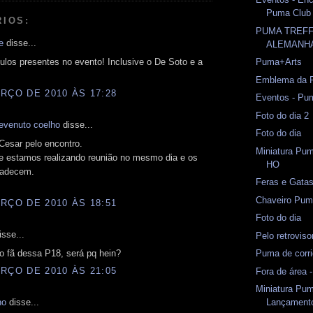
Puma Club
RIOS:
PUMA TREFF
e
disse...
ALEMANH
ulos presentes no evento! Inclusive o De Soto e a
Puma+Arts
Emblema da 
RÇO DE 2010 ÀS 17:28
Eventos - Pu
Foto do dia 2
nevenuto coelho
disse...
Foto do dia
Cesar pelo encontro.
Miniatura Pum
e estamos realizando reunião no mesmo dia e os
HO
gradecem.
Feras e Gata
Chaveiro Pu
RÇO DE 2010 ÀS 18:51
Foto do dia
sse...
Pelo retrovis
o fã dessa P18, será pq hein?
Puma de corri
RÇO DE 2010 ÀS 21:05
Fora de área -
Miniatura Pum
Lançament
ho
disse...