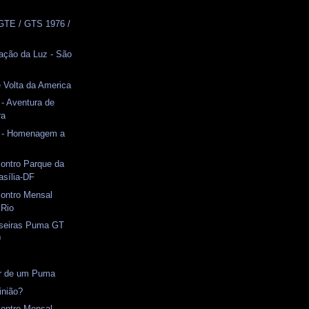
GTE / GTS 1976 /
ação da Luz - São
e Volta da America
 - Aventura de
ra
r - Homenagem a
ontro Parque da
asília-DF
contro Mensal
 Rio
aseiras Puma GT
9
or de um Puma
inião?
contro Mensal