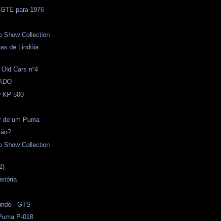
 GTE para 1976
o Show Collection
as de Lindóia
 Old Cars n°4
ADO
r KP-500
or de um Puma
ião?
o Show Collection
2)
stória
undo - GTS
 Puma P-018