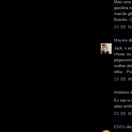
Mais uma g
gasolina n
marcão gt
Brasilia - 
23 DE M
Mayane
di
Jack, o es
chorar, ou
pegassemo
mulher del
idéia... P
23 DE M
Anônimo d
Eu nao vi 
adao emili
23 DE M
EGO's
dis