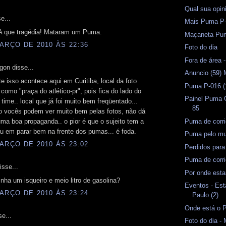
Qual sua opin
e...
Mais Puma P
que tragédia! Mataram um Puma.
Maçaneta Pu
ARÇO DE 2010 ÀS 22:36
Foto do dia
Fora de área -
gon disse...
Anuncio (59) 
te isso acontece aqui em Curitiba, local da foto
Puma P-016 (
como "praça do atlético-pr", pois fica do lado do
Painel Puma 
 time.. local que já foi muito bem freqüentado...
85
 vocês podem ver muito bem pelas fotos, não dá
Puma de corri
uma boa propaganda.. o pior é que o sujeito tem a
u em parar bem na frente dos pumas... é foda.
Puma pelo m
ARÇO DE 2010 ÀS 23:02
Perdidos par
Puma de corri
isse...
Por onde esta
nha um isqueiro e meio litro de gasolina?
Eventos - Est
ARÇO DE 2010 ÀS 23:24
Paulo (2)
Onde está o 
se...
Foto do dia 