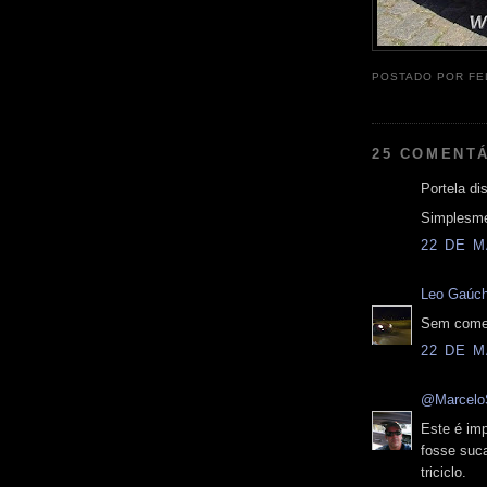
POSTADO POR
FE
25 COMENTÁ
Portela dis
Simplesme
22 DE M
Leo Gaúc
Sem comen
22 DE M
@Marcelo
Este é im
fosse suc
triciclo.