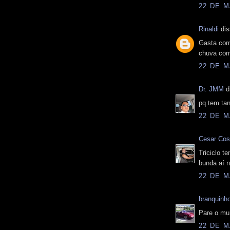
22 DE M
Rinaldi
dis
Gasta como
chuva como
22 DE M
Dr. JMM
di
pq tem ta
22 DE M
Cesar Cos
Triciclo t
bunda aí n
22 DE M
branquinh
Pare o mun
22 DE M