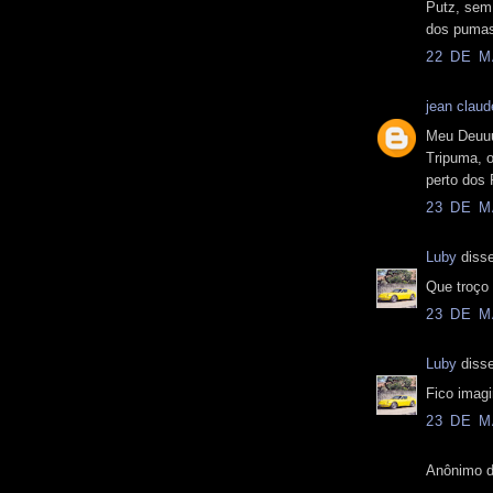
Putz, sem 
dos puma
22 DE M
jean claud
Meu Deuuu
Tripuma, o
perto dos
23 DE M
Luby
disse
Que troço f
23 DE M
Luby
disse
Fico imagi
23 DE M
Anônimo d