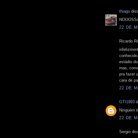
thiago
diss
NOOOSSA 
22 DE M
Ricardo Ri
infelizmen
conhecido 
estádio do
mas, como
pra fazer 
cara de pa
22 DE M
GTI1993
d
Ninguém ti
22 DE M
Sergio dis