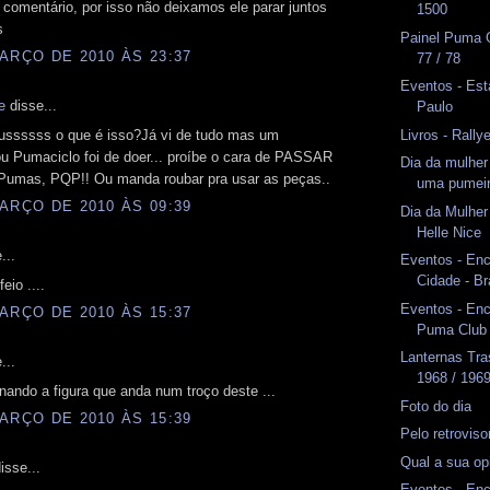
comentário, por isso não deixamos ele parar juntos
1500
s
Painel Puma 
ARÇO DE 2010 ÀS 23:37
77 / 78
Eventos - Est
e
disse...
Paulo
Livros - Rally
ssssss o que é isso?Já vi de tudo mas um
u Pumaciclo foi de doer... proíbe o cara de PASSAR
Dia da mulher
 Pumas, PQP!! Ou manda roubar pra usar as peças..
uma pumei
ARÇO DE 2010 ÀS 09:39
Dia da Mulhe
Helle Nice
...
Eventos - Enc
Cidade - Br
eio ....
Eventos - En
ARÇO DE 2010 ÀS 15:37
Puma Club
Lanternas Tr
...
1968 / 196
nando a figura que anda num troço deste ...
Foto do dia
ARÇO DE 2010 ÀS 15:39
Pelo retrovis
Qual a sua op
isse...
Eventos - En