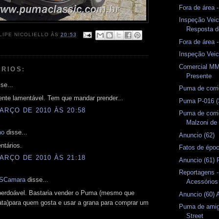
Fora de área 
Inspeção Veic
Resposta 
LIPE NICOLIELLO
ÀS
20:53
Fora de área 
Inspeção Veic
Comercial MM
RIOS:
Presente
se...
Puma de corri
nte lamentável. Tem que mandar prender...
Puma P-016 (
ARÇO DE 2010 ÀS 20:58
Puma de corri
Malzoni de 
ho
disse...
Anuncio (62)
tários.
Fatos de épo
ARÇO DE 2010 ÀS 21:18
Anuncio (61) P
Reportagens 
SCamara
disse...
Acessórios
perdoável. Bastaria vender o Puma (mesmo que
Anuncio (60)
ata)para quem gosta e usar a grana para comprar um
Puma de amig
Street