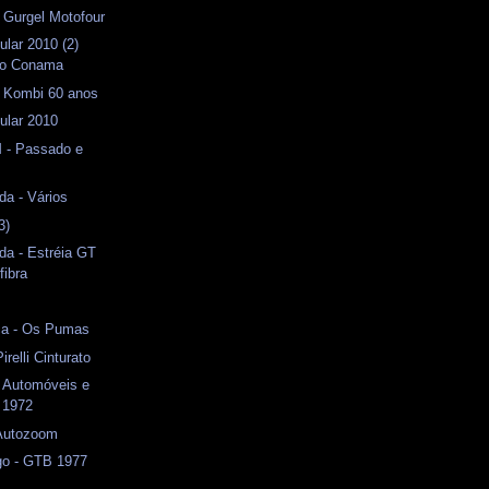
- Gurgel Motofour
ular 2010 (2)
do Conama
- Kombi 60 anos
ular 2010
 - Passado e
da - Vários
3)
da - Estréia GT
fibra
ca - Os Pumas
irelli Cinturato
- Automóveis e
 1972
 Autozoom
o - GTB 1977