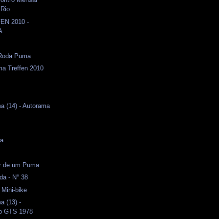
 Rio
EN 2010 -
A
Roda Puma
ma Treffen 2010
a (14) - Autorama
s
ma
or de um Puma
da - N° 38
 Mini-bike
a (13) -
o GTS 1978