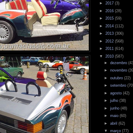
►
2017
(3)
►
2016
(28)
►
2015
(59)
►
2014
(112)
►
2013
(306)
►
2012
(568)
►
2011
(614)
▼
2010
(587)
►
dezembro
(4
►
novembro
(3
►
outubro
(22)
►
setembro
(70
►
agosto
(42)
►
julho
(38)
►
junho
(48)
►
maio
(60)
►
abril
(62)
▼
março
(77)