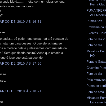
rande Merd...........feito com um classico joga
Puma Club
esta coisa,que mal gosto.
PUMA TREFF
b
ALEMANH
DF
Puma+Arts
ARÇO DE 2010 ÀS 16:31
Emblema da 
sse...
Eventos - Pu
tripador... só pode...que coisa...dá até vontade de
Foto do dia 2
 chutar um cara desses! O que ele acharia se
Foto do dia
s a metade dele e juntassemos com metade da
Miniatura Pum
e? Será que ficaria bonito? Acho que amaria a
HO
orque é isso que está parecendo.
Feras e Gata
ARÇO DE 2010 ÀS 17:50
Chaveiro Pu
Foto do dia
isse...
Pelo retrovis
isso.
o
Puma de corri
ARÇO DE 2010 ÀS 18:21
Fora de área -
Miniatura Pum
se...
Lançament