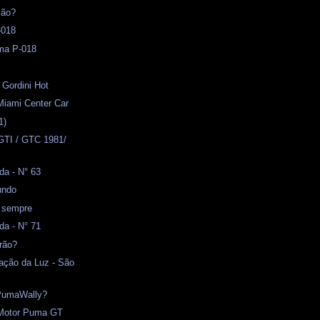
ião?
-018
ma P-018
 Gordini Hot
Miami Center Car
1)
GTI / GTC 1981/
da - N° 63
undo
a sempre
da - N° 71
rão?
ação da Luz - São
PumaWally?
- Motor Puma GT