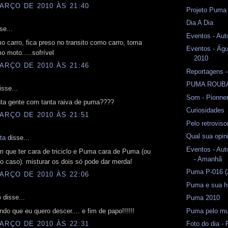
ARÇO DE 2010 ÀS 21:40
Projeto Puma
Dia A Dia
se...
Eventos - Aut
 carro, fica preso no transito como carro, toma
Eventos - Águ
 moto.....sofrível
2010
ARÇO DE 2010 ÀS 21:46
Reportagens -
PUMA ROUB
sse...
Som - Pionne
nta gente com tanta raiva de puma????
Curiosidades
ARÇO DE 2010 ÀS 21:51
Pelo retrovis
Qual sua opin
ta
disse...
Eventos - Aut
em que ter cara de triciclo e Puma cara de Puma (ou
- Amanhã
o caso). misturar os dois só pode dar merda!
Puma P-016 (
ARÇO DE 2010 ÀS 22:06
Puma e sua hi
o
disse...
Puma 2010
Puma pelo m
do que eu quero descer.... e fim de papo!!!!!!
Foto do dia -
ARÇO DE 2010 ÀS 22:31