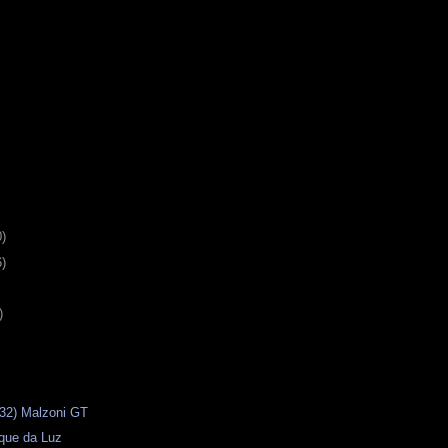
0)
6)
)
(32) Malzoni GT
que da Luz