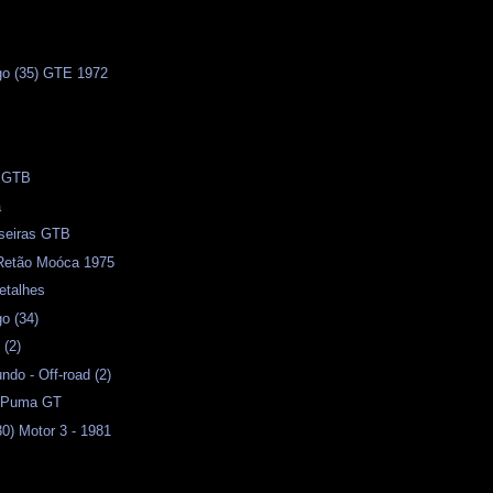
s
o (35) GTE 1972
s
) GTB
a
aseiras GTB
 Retão Moóca 1975
etalhes
o (34)
 (2)
do - Off-road (2)
e Puma GT
0) Motor 3 - 1981
n