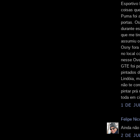
Esportivo
coisas que
Puma foi a
portas. Os
durante es
que me tir
assumiu o 
Osny fora 
no local c
nesse Ove
GTE foi pa
pintados d
Lindóia, m
não te con
pintar prá
toda em ci
1 DE JU
Felipe Nico
Ainda não 
2 DE JU