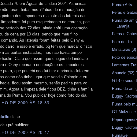
 Década 70 em Águas de Lindóia 2004. As únicas
Puma+Arts
 não foram feitas nos 72 dias de restauração do
Feras e Gata
 pintura dos limpadores e ajuste das laterais das
Puma de amig
 limpadores foi puro esquecimento na correria, pois
Laranja
se período dos 72 dias, ainda sofri uma operação
Feras e Gata
ou de cena por 10 dias, sendo que meu filho
comando. As laterais foram feitas pelo Osny &
Foto do dia
do carro, e isso é errado, pq tem que marcar o risco
Miniaturas (8
om as portas instaladas, mas não havia tempo
Foto de époc
rhaulin. Claro que assim que chegou de Lindóia o
ra o Osny reparar a confecção e os limpadores
Lanternas Tr
e prata, que percebi qdo fui tirar a primeira foto em
Anuncio (32)
as como não tinha lugar que vendia Colorgin e eu
GTB e seus d
hecia, ficou assim mesmo, senão pediria para vc
Puma de amig
 mim. Agora a limpeza dele ficou DEZ, tinha a família
ma do Puma. Vou publicar hoje como foto do dia.
Buggy Kadron
LHO DE 2009 ÀS 18:33
Puma pelo mun
GT Malzoni 
liello
disse...
Reportagens(3
deu prá publicar...
Buggy Kadro
LHO DE 2009 ÀS 20:47
PumaGel