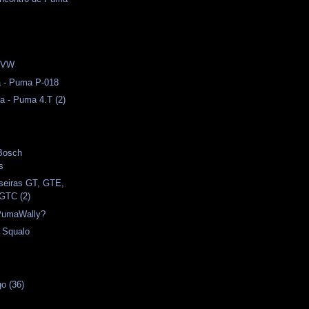
s
 VW
a - Puma P-018
a - Puma 4.T (2)
 Bosch
s
seiras GT, GTE,
GTC (2)
PumaWally?
- Squalo
o (36)