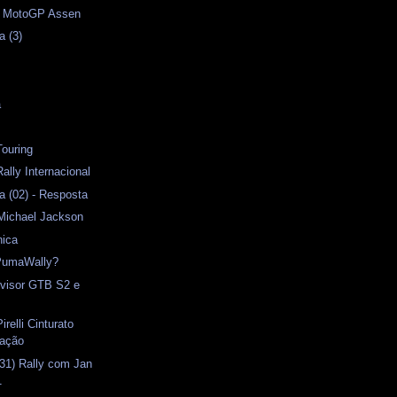
 - MotoGP Assen
a (3)
s
a
Touring
ally Internacional
 (02) - Resposta
Michael Jackson
nica
PumaWally?
ovisor GTB S2 e
irelli Cinturato
ração
31) Rally com Jan
1