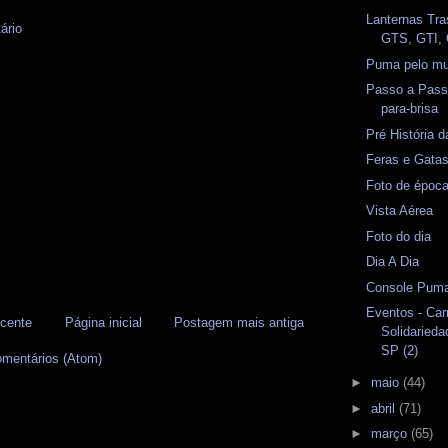
Lanternas Tra
ário
GTS, GTI,
Puma pelo mun
Passo a Pass
para-brisa
Pré História 
Feras e Gata
Foto de époc
Vista Aérea
Foto do dia
Dia A Dia
Console Puma
Eventos - Car
cente
Página inicial
Postagem mais antiga
Solidaried
SP (2)
omentários (Atom)
►
maio
(44)
►
abril
(71)
►
março
(65)