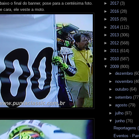
ixo o final do banner, pose para a centésima foto.
►
2017
(3)
e cara, ele veste a moto.
►
2016
(28)
►
2015
(59)
►
2014
(112)
►
2013
(306)
►
2012
(568)
►
2011
(614)
►
2010
(587)
▼
2009
(800)
►
dezembro
(6
►
novembro
(4
►
outubro
(64)
►
setembro
(77
►
agosto
(79)
►
julho
(97)
▼
junho
(76)
Reportagens 
Eventos - Par