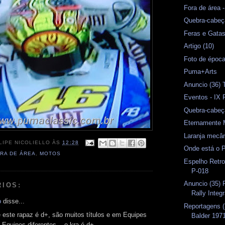
Fora de área
Quebra-cabeç
Feras e Gata
Artigo (10)
Foto de époc
Puma+Arts
Anuncio (36) 
Eventos - IX R
Quebra-cabeça
Eternamente 
Laranja mecâ
LIPE NICOLIELLO
ÀS
12:28
Onde está o 
RA DE ÁREA
,
MOTOS
Espelho Retr
P-018
Anuncio (35) P
RIOS:
Rally Integ
o
disse...
Reportagens (
este rapaz é d+, são muitos títulos e em Equipes
Balder 197
, Equipes diferentes... o kra é d+