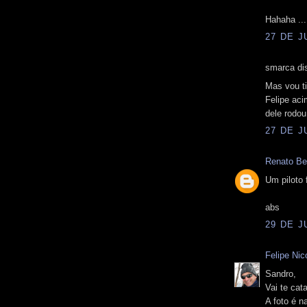
Hahaha ...
27 DE J
smarca dis
Mas vou t
Felipe aci
dele rodou
27 DE J
Renato Bel
Um piloto 
abs
29 DE J
Felipe Nico
Sandro,
Vai te cata
A foto é 