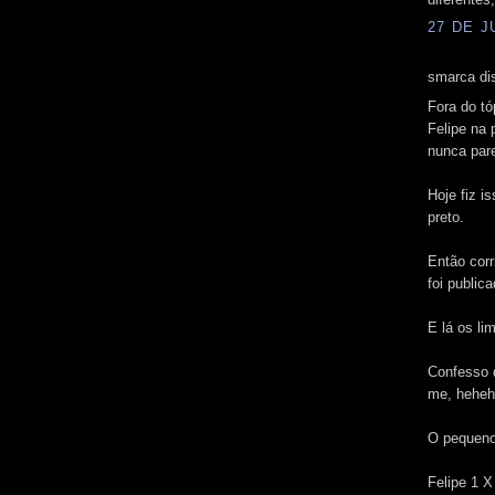
27 DE J
smarca dis
Fora do t
Felipe na 
nunca pare
Hoje fiz i
preto.
Então corr
foi public
E lá os li
Confesso q
me, heheh
O pequeno 
Felipe 1 X