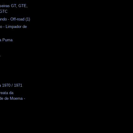
seiras GT, GTE,
 GTC
do - Off-road (1)
o - Limpador de
da Puma
s
a
 1970 / 1971
reata da
ade de Moema -