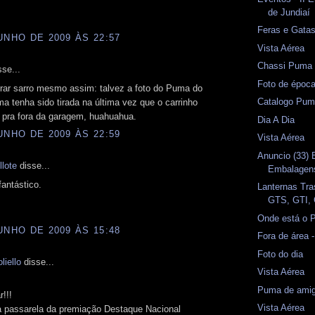
de Jundiaí
Feras e Gata
UNHO DE 2009 ÀS 22:57
Vista Aérea
Chassi Puma
se...
Foto de époc
irar sarro mesmo assim: talvez a foto do Puma do
Catalogo Pum
ma tenha sido tirada na última vez que o carrinho
 pra fora da garagem, huahuahua.
Dia A Dia
UNHO DE 2009 ÀS 22:59
Vista Aérea
Anuncio (33)
lote
disse...
Embalagen
fantástico.
Lanternas Tra
GTS, GTI, 
Onde está o 
UNHO DE 2009 ÀS 15:48
Fora de área 
Foto do dia
liello
disse...
Vista Aérea
Puma de amig
r!!!
Vista Aérea
na passarela da premiação Destaque Nacional