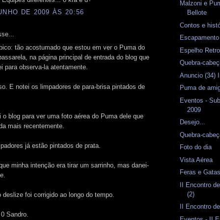
Malzoni e P
UNHO DE 2009 ÀS 20:56
Bellote
Contos e hist
se...
Escapament
ópico: tão acostumado que estou em ver o Puma do
Espelho Retro
passarela, na página principal de entrada do blog que
Quebra-cabeç
i para observa-la atentamente.
Anuncio (34)
sso. E notei os limpadores de para-brisa pintados de
Puma de amig
Eventos - Sub
2009
i o blog para ver uma foto aérea do Puma dele que
Desejo...
ada mais recentemente.
Quebra-cabeç
mpadores já estão pintados de prata.
Foto do dia
Vista Aérea
ue minha intenção era tirar um sarrinho, mas danei-
Feras e Gata
e.
II Encontro d
(2)
deslize foi corrigido ao longo do tempo.
II Encontro d
 0 Sandro.
Eventos - II 