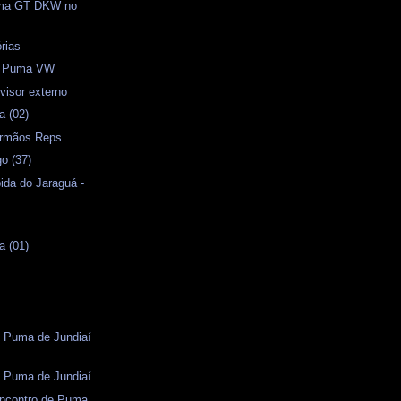
uma GT DKW no
órias
o Puma VW
visor externo
a (02)
 Irmãos Reps
o (37)
ida do Jaraguá -
a (01)
s
e Puma de Jundiaí
e Puma de Jundiaí
Encontro de Puma