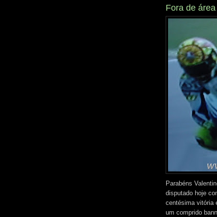
Fora de áre
Parabéns Valentin
disputado hoje co
centésima vitória
um comprido banne