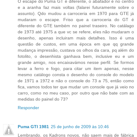
O escape do Puma GT é diferente, o abafador é no centro
e a aranha faz mais voltas (falarei futuramente sobre o
assunto). Qdo mudou a carroceria em 1970 para GTE já
mudaram o escape. Friso que a carroceria do GT é
diferente do GTE também no painel traseiro. No catálago
de 1973 até 1975 a que vc se refere, eles não mudaram o
desenho, apenas incluiram mais detalhes. Isso é uma
questão de custos, em uma época em que qq grande
mudança impressão, custava os olhos da cara, pq além do
fotolito, o desenhista ganhava bem, inclusive eu e um
grande amigo, nos encaixavámos nesse perfil. Se formos
levar a ferro e fogo, para citar um item apenas, nesse
mesmo catálogo consta o desenho do console do modelo
de 1971 a 1972 e não o console do 73 a 75, então como
fica, vamos todos ter que mudar um console que já veio no
carro, como no meu caso, por outro que não bate com as
medidas do painel do 73?
Responder
Puma GTI 1981
25 de junho de 2009 às 10:46
Lembrando, os Kadrons novos, não saem mais de fábrica