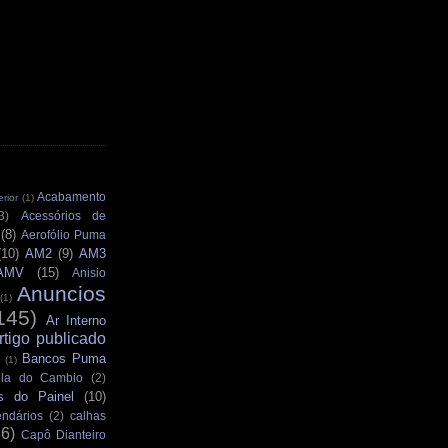
Acabamento
rior
(1)
3)
Acessórios de
(8)
Aerofólio Puma
(10)
AM2
(9)
AM3
AMV
(15)
Anisio
Anuncios
(1)
145)
Ar Interno
rtigo publicado
Bancos Puma
(1)
la do Cambio
(2)
s do Painel
(10)
ndários
(2)
calhas
36)
Capô Dianteiro