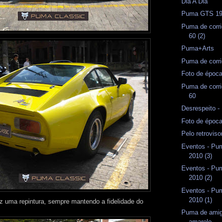
Dia A Dia
Puma GTS 1
Puma de corri
60 (2)
Puma+Arts
Puma de corri
Foto de époc
Puma de corri
60
Desrespeito 
Foto de époc
Pelo retrovis
Eventos - Pum
2010 (3)
Eventos - Pum
2010 (2)
Eventos - Pum
2010 (1)
z uma repintura, sempre mantendo a fidelidade do
Puma de amig
amarelo