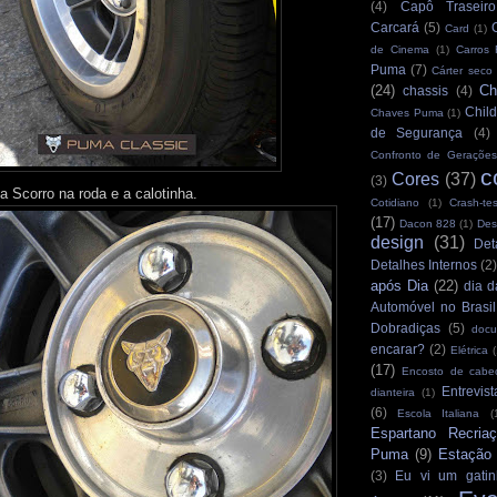
(4)
Capô Traseiro
Carcará
(5)
Card
(1)
de Cinema
(1)
Carros
Puma
(7)
Cárter seco
(24)
Ch
chassis
(4)
Child
Chaves Puma
(1)
de Segurança
(4)
Confronto de Gerações
c
Cores
(37)
(3)
a Scorro na roda e a calotinha.
Cotidiano
(1)
Crash-tes
(17)
Dacon 828
(1)
Des
design
(31)
Det
Detalhes Internos
(2
após Dia
(22)
dia d
Automóvel no Brasil
Dobradiças
(5)
docu
encarar?
(2)
Elétrica
(
(17)
Encosto de cabe
Entrevist
dianteira
(1)
(6)
Escola Italiana
(
Espartano Recria
Puma
(9)
Estação
(3)
Eu vi um gatin