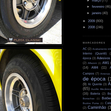
►
março
(77)
►
fevereiro
(46)
►
janeiro
(40)
►
2009
(800)
►
2008
(246)
MARCADORES
AC
(2)
Acabamento infe
Interno (Quantil)
(
Adesivos
época
(3)
AM1
(2)
Alfazoni
(1)
(14)
AM4
(11)
Campos
(7)
Antenas
de época
(
A
(9)
Ar Quente
(3)
(65)
Auxílio Mecânico
(16)
Bateria
(2)
Bo
Botõe
Borrachas
(1)
Cale
Buzina Puma
(1)
Caminhão
(
(2)