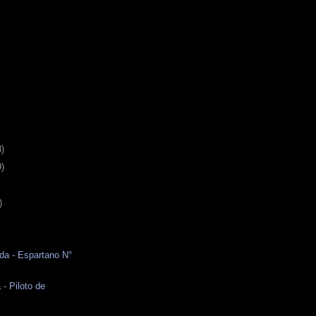
3)
9)
)
da - Espartano N°
 - Piloto de