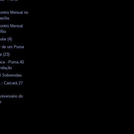
contro Mensal no
asília
contro Mensal
 Rio
lar (4)
or de um Puma
a (23)
oca - Puma 40
undação
II Sobrerodas
 - Carcará 27
Aniversário do
e