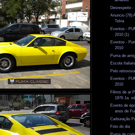
Desrespeito -
Anuncio (78) 
Telna
Eventos - P
2010 (1)
Eventos - Pum
2010
Puma de amig
Escola Italian
Pelo retrovis
Eventos - P
2010
Filtros de ar
1976 1a. sé
Evento de ép
anos de Fu
Carburação P
Foto do dia
Puma de corr