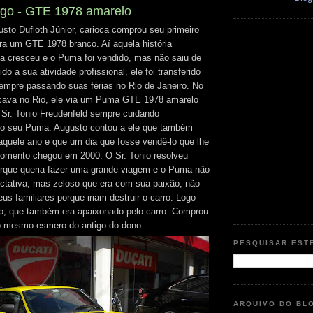
go - GTE 1978 amarelo
to Dufloth Júnior, carioca comprou seu primeiro
a um GTE 1978 branco. Aí aquela história
ia cresceu e o Puma foi vendido, mas não saiu de
o a sua atividade profissional, ele foi transferido
empre passando suas férias no Rio de Janeiro. No
icava no Rio, ele via um Puma GTE 1978 amarelo
o Sr. Tonio Freudenfeld sempre cuidando
o seu Puma. Augusto contou a ele que também
quele ano e que um dia que fosse vendê-lo que lhe
momento chegou em 2000. O Sr. Tonio resolveu
rque queria fazer uma grande viagem e o Puma não
ctativa, mas zeloso que era com sua paixão, não
eus familiares porque iriam destruir o carro. Logo
o, que também era apaixonado pelo carro. Comprou
o mesmo esmero do antigo do dono.
PESQUISAR EST
ARQUIVO DO BL