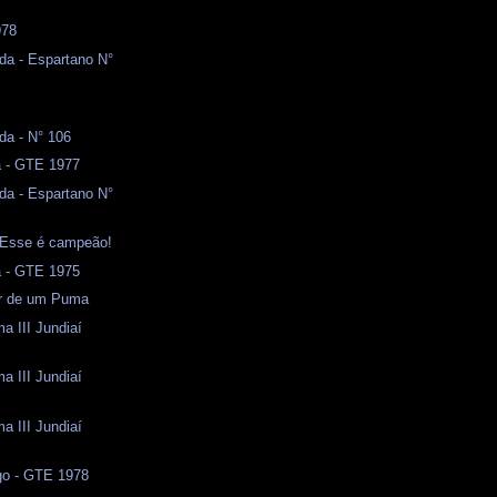
978
da - Espartano N°
da - N° 106
a - GTE 1977
da - Espartano N°
- Esse é campeão!
a - GTE 1975
or de um Puma
a III Jundiaí
a III Jundiaí
a III Jundiaí
o - GTE 1978