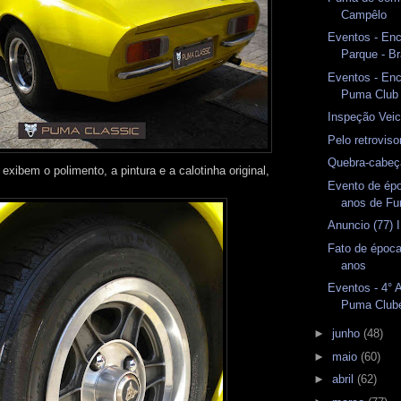
Campêlo
Eventos - En
Parque - Br
Eventos - En
Puma Club
Inspeção Veicu
Pelo retrovis
Quebra-cabeç
exibem o polimento, a pintura e a calotinha original,
Evento de ép
anos de F
Anuncio (77) 
Fato de época
anos
Eventos - 4° 
Puma Club
►
junho
(48)
►
maio
(60)
►
abril
(62)