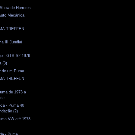
 Show de Horrores
Auto Mecânica
UMA-TREFFEN
a III Jundiaí
o - GTB S2 1979
a (3)
or de um Puma
UMA-TREFFEN
 Puma de 1973 a
rie
oca - Puma 40
ndação (2)
uma VW até 1973
ida - Puma