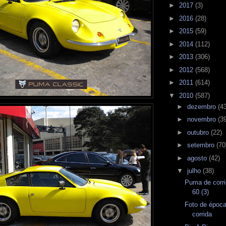
►
2017
(3)
►
2016
(28)
►
2015
(59)
►
2014
(112)
►
2013
(306)
►
2012
(568)
►
2011
(614)
▼
2010
(587)
►
dezembro
(4
►
novembro
(3
►
outubro
(22)
►
setembro
(70
►
agosto
(42)
▼
julho
(38)
Puma de corri
60 (3)
Foto de época
corrida