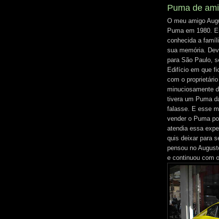
Puma de ami
O meu amigo Augus
Puma em 1980. Er
conhecida a famíl
sua memória. Devid
para São Paulo, s
Edifício em que f
com o proprietári
minuciosamente d
tivera um Puma da
falasse. E esse 
vender o Puma po
atendia essa expe
quis deixar para s
pensou no August
e continuou com 