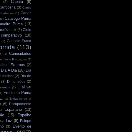
Capota
(9)
(5)
Carroceria
(3)
Carros
Cartaz
 Roubados
(1)
Catálogo Puma
(1)
aveiro Puma
(13)
ren's track
(3)
Cinto
comparativo
(10)
Console Puma
(1)
orrida
(113)
Curiosidades
t
(1)
enhos e Ilustrações
(1)
alhes Externos
(2)
Dia A Dia
(20)
Dia
)
a mulher
(2)
Dia do
(3)
Dimensões
(2)
E aí vai
mentos
(1)
Emblema Puma
1)
ça
(1)
Entradas de ar
a
(5)
Escapamento
Espartano
(13)
1)
ção
(15)
Espelho
 da Luz
(8)
Estepe
Evento de
ho
(3)