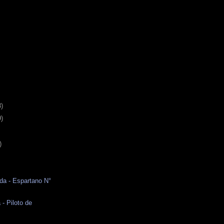
3)
9)
)
da - Espartano N°
 - Piloto de