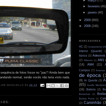
►
março
(77)
►
fevereiro
(46)
►
janeiro
(40)
►
2009
(800)
►
2008
(246)
MARCADORES
AC
(2)
Acabamento infe
Interno (Quantil)
(
Adesivos
época
(3)
AM1
(2)
Alfazoni
(1)
(14)
AM4
(11)
Campos
(7)
Antenas
sequência de fotos fosse no "pau"! Ainda bem que
de época
(
andando normal, senão vocês não teria visto nada.
A
(9)
Ar Quente
(3)
(65)
Auxílio Mecânico
LIPE NICOLIELLO
ÀS
20:13
(16)
Bateria
(2)
Bo
Botõe
Borrachas
(1)
Cale
Buzina Puma
(1)
RIOS:
Caminhão
(
(2)