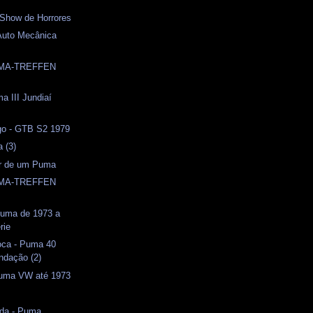
 Show de Horrores
Auto Mecânica
UMA-TREFFEN
a III Jundiaí
o - GTB S2 1979
a (3)
or de um Puma
UMA-TREFFEN
 Puma de 1973 a
rie
oca - Puma 40
ndação (2)
uma VW até 1973
ida - Puma