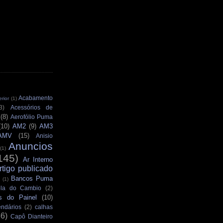
Acabamento
rior
(1)
3)
Acessórios de
(8)
Aerofólio Puma
(10)
AM2
(9)
AM3
AMV
(15)
Anisio
Anuncios
(1)
145)
Ar Interno
rtigo publicado
Bancos Puma
(1)
la do Cambio
(2)
s do Painel
(10)
ndários
(2)
calhas
36)
Capô Dianteiro