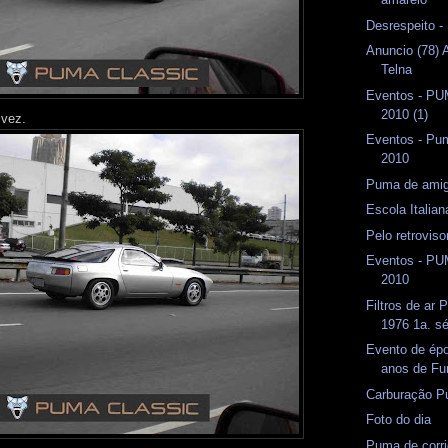
Desrespeito -
Anuncio (78) 
Telna
Eventos - P
2010 (1)
 vez.
Eventos - Pum
2010
Puma de amig
Escola Italian
Pelo retrovis
Eventos - P
2010
Filtros de ar
1976 1a. sé
Evento de ép
anos de Fu
Carburação P
Foto do dia
Puma de corr