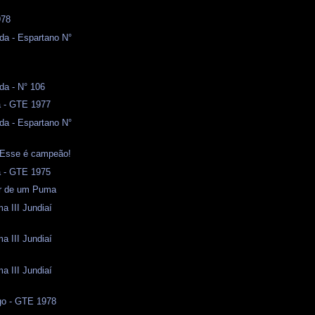
978
da - Espartano N°
da - N° 106
a - GTE 1977
da - Espartano N°
- Esse é campeão!
a - GTE 1975
or de um Puma
a III Jundiaí
a III Jundiaí
a III Jundiaí
o - GTE 1978