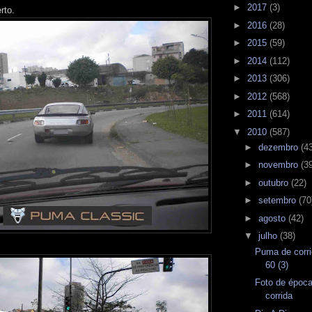
►
2017
(3)
rto.
►
2016
(28)
►
2015
(59)
►
2014
(112)
►
2013
(306)
►
2012
(568)
►
2011
(614)
▼
2010
(587)
►
dezembro
(4
►
novembro
(3
►
outubro
(22)
►
setembro
(70
►
agosto
(42)
▼
julho
(38)
Puma de corri
60 (3)
Foto de época
corrida