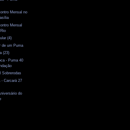
contro Mensal no
asília
contro Mensal
 Rio
lar (4)
or de um Puma
a (23)
oca - Puma 40
undação
II Sobrerodas
 - Carcará 27
Aniversário do
e