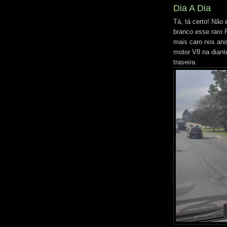
Dia A Dia
Tá, tá certo! Não
branco esse raro 
mais caro nos ano
motor V8 na diante
traseira.