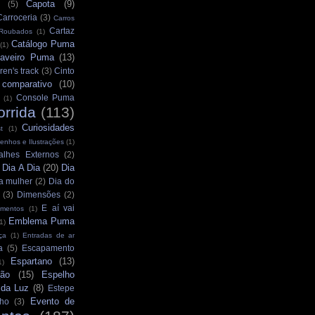
Capota
(9)
(5)
Carroceria
(3)
Carros
Cartaz
 Roubados
(1)
Catálogo Puma
(1)
aveiro Puma
(13)
ren's track
(3)
Cinto
comparativo
(10)
Console Puma
(1)
orrida
(113)
Curiosidades
t
(1)
enhos e Ilustrações
(1)
alhes Externos
(2)
Dia A Dia
(20)
Dia
)
a mulher
(2)
Dia do
(3)
Dimensões
(2)
E aí vai
mentos
(1)
Emblema Puma
1)
ça
(1)
Entradas de ar
a
(5)
Escapamento
Espartano
(13)
1)
ção
(15)
Espelho
 da Luz
(8)
Estepe
Evento de
ho
(3)