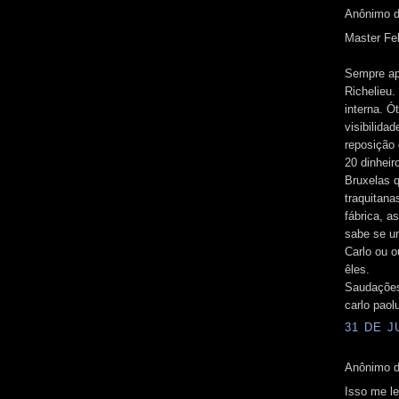
Anônimo d
Master Fel
Sempre apa
Richelieu.
interna. 
visibilida
reposição
20 dinhei
Bruxelas 
traquitan
fábrica, a
sabe se u
Carlo ou 
êles.
Saudações
carlo paol
31 DE J
Anônimo d
Isso me l