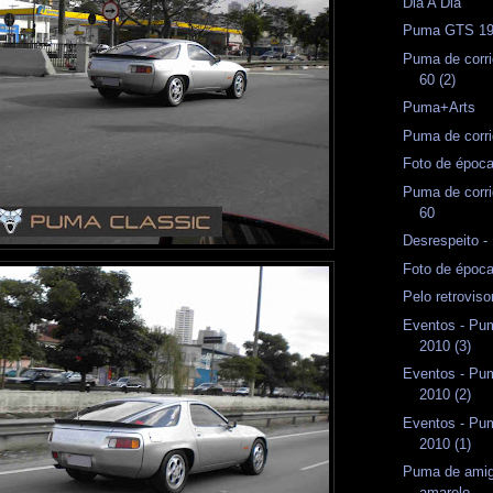
Dia A Dia
Puma GTS 1
Puma de corri
60 (2)
Puma+Arts
Puma de corri
Foto de époc
Puma de corri
60
Desrespeito 
Foto de époc
Pelo retrovis
Eventos - Pum
2010 (3)
Eventos - Pum
2010 (2)
Eventos - Pum
2010 (1)
Puma de amig
amarelo