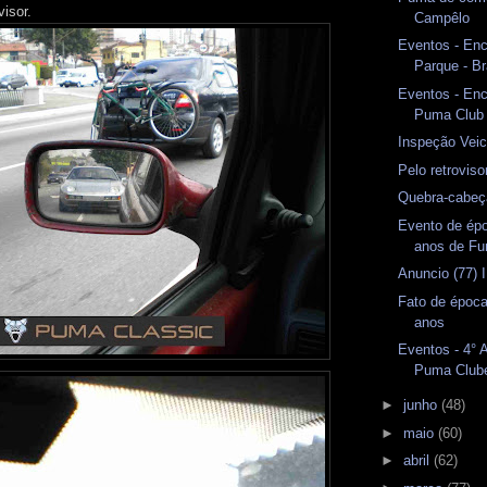
visor.
Campêlo
Eventos - En
Parque - Br
Eventos - En
Puma Club
Inspeção Veicu
Pelo retrovis
Quebra-cabeç
Evento de ép
anos de F
Anuncio (77) 
Fato de época
anos
Eventos - 4° 
Puma Club
►
junho
(48)
►
maio
(60)
►
abril
(62)