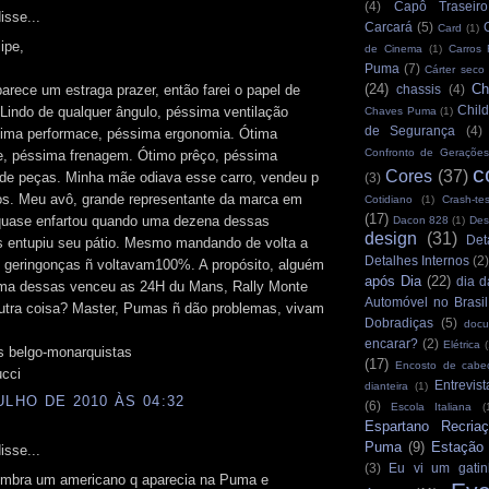
(4)
Capô Traseiro
isse...
Carcará
(5)
Card
(1)
ipe,
de Cinema
(1)
Carros
Puma
(7)
Cárter seco
(24)
Ch
rece um estraga prazer, então farei o papel de
chassis
(4)
Child
 Lindo de qualquer ângulo, péssima ventilação
Chaves Puma
(1)
de Segurança
(4)
Ótima performace, péssima ergonomia. Ótima
Confronto de Gerações
de, péssima frenagem. Ótimo prêço, péssima
c
Cores
(37)
 de peças. Minha mãe odiava esse carro, vendeu p
(3)
ros. Meu avô, grande representante da marca em
Cotidiano
(1)
Crash-tes
(17)
quase enfartou quando uma dezena dessas
Dacon 828
(1)
Des
design
(31)
Det
as entupiu seu pátio. Mesmo mandando de volta a
Detalhes Internos
(2
s geringonças ñ voltavam100%. A propósito, alguém
após Dia
(22)
dia d
ma dessas venceu as 24H du Mans, Rally Monte
Automóvel no Brasil
outra coisa? Master, Pumas ñ dão problemas, vivam
Dobradiças
(5)
docu
encarar?
(2)
Elétrica
(
 belgo-monarquistas
(17)
Encosto de cabe
ucci
Entrevist
dianteira
(1)
ULHO DE 2010 ÀS 04:32
(6)
Escola Italiana
(
Espartano Recria
Puma
(9)
Estação
isse...
(3)
Eu vi um gatin
embra um americano q aparecia na Puma e