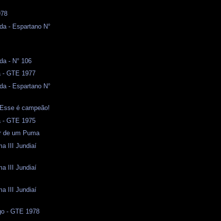
978
da - Espartano N°
da - N° 106
a - GTE 1977
da - Espartano N°
- Esse é campeão!
a - GTE 1975
or de um Puma
a III Jundiaí
a III Jundiaí
a III Jundiaí
o - GTE 1978