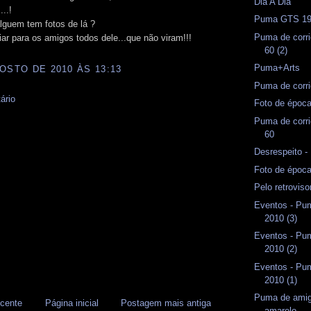
Dia A Dia
...!
Puma GTS 1
lguem tem fotos de lá ?
Puma de corri
ar para os amigos todos dele...que não viram!!!
60 (2)
Puma+Arts
OSTO DE 2010 ÀS 13:13
Puma de corri
ário
Foto de époc
Puma de corri
60
Desrespeito 
Foto de époc
Pelo retrovis
Eventos - Pum
2010 (3)
Eventos - Pum
2010 (2)
Eventos - Pum
2010 (1)
Puma de amig
cente
Página inicial
Postagem mais antiga
amarelo