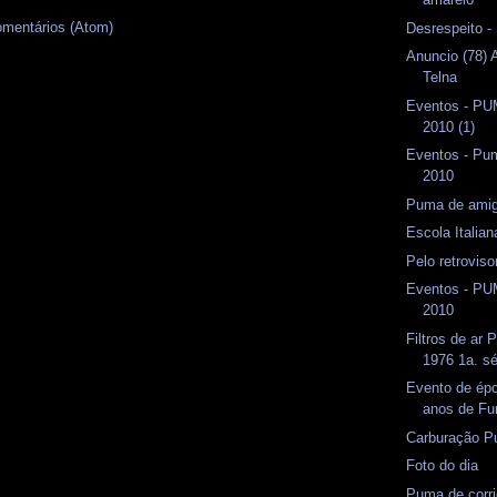
omentários (Atom)
Desrespeito -
Anuncio (78) 
Telna
Eventos - P
2010 (1)
Eventos - Pum
2010
Puma de amig
Escola Italian
Pelo retrovis
Eventos - P
2010
Filtros de ar
1976 1a. sé
Evento de ép
anos de Fu
Carburação P
Foto do dia
Puma de corr