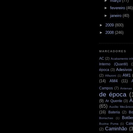
►
março
(77)
►
fevereiro
(46)
►
janeiro
(40)
►
2009
(800)
►
2008
(246)
MARCADORES
AC
(2)
Acabamento infe
Interno (Quantil)
(
Adesivos
época
(3)
AM1
(2)
Alfazoni
(1)
(14)
AM4
(11)
Campos
(7)
Antenas
de época
(
A
(9)
Ar Quente
(3)
(65)
Auxílio Mecânico
(16)
Bateria
(2)
Bo
Botõe
Borrachas
(1)
Cale
Buzina Puma
(1)
Caminhão
(
(2)