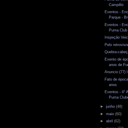
Campêlo
Eventos - En
Parque - Br
Eventos - En
Puma Club
Inspeção Veicu
Pelo retrovis
Quebra-cabeç
Evento de ép
anos de F
Anuncio (77) 
Fato de época
anos
Eventos - 4° 
Puma Club
►
junho
(48)
►
maio
(60)
►
abril
(62)