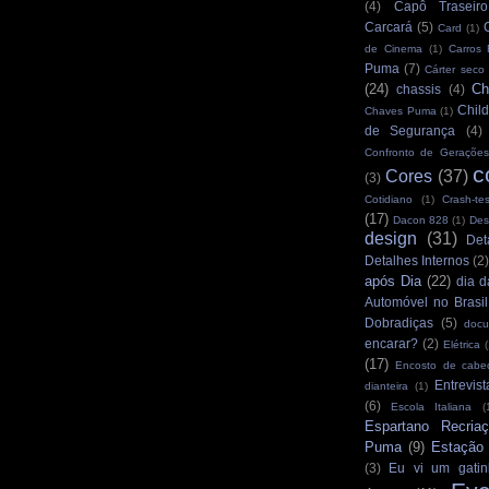
(4)
Capô Traseiro
Carcará
(5)
Card
(1)
de Cinema
(1)
Carros
Puma
(7)
Cárter seco
(24)
Ch
chassis
(4)
Child
Chaves Puma
(1)
de Segurança
(4)
Confronto de Gerações
c
Cores
(37)
(3)
Cotidiano
(1)
Crash-tes
(17)
Dacon 828
(1)
Des
design
(31)
Det
Detalhes Internos
(2
após Dia
(22)
dia d
Automóvel no Brasil
Dobradiças
(5)
docu
encarar?
(2)
Elétrica
(
(17)
Encosto de cabe
Entrevist
dianteira
(1)
(6)
Escola Italiana
(
Espartano Recria
Puma
(9)
Estação
(3)
Eu vi um gatin