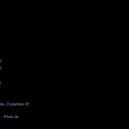
3)
9)
)
da - Espartano N°
 - Piloto de