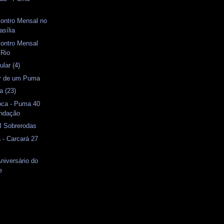
contro Mensal no
asília
contro Mensal
 Rio
lar (4)
or de um Puma
a (23)
oca - Puma 40
undação
II Sobrerodas
 - Carcará 27
Aniversário do
e