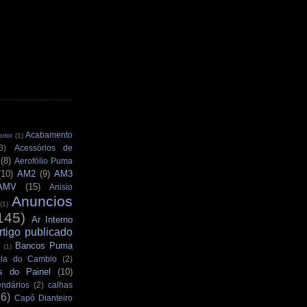
Acabamento
rior
(1)
3)
Acessórios de
(8)
Aerofólio Puma
(10)
AM2
(9)
AM3
AMV
(15)
Anisio
Anuncios
(1)
145)
Ar Interno
rtigo publicado
Bancos Puma
(1)
la do Cambio
(2)
s do Painel
(10)
ndários
(2)
calhas
36)
Capô Dianteiro