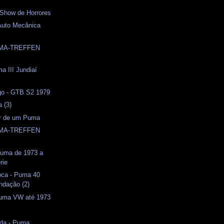
 Show de Horrores
Auto Mecânica
UMA-TREFFEN
a III Jundiaí
o - GTB S2 1979
a (3)
or de um Puma
UMA-TREFFEN
 Puma de 1973 a
rie
oca - Puma 40
ndação (2)
uma VW até 1973
ida - Puma