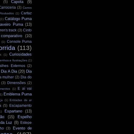
Capota
(9)
(5)
Carroceria
(3)
Carros
Cartaz
 Roubados
(1)
Catálogo Puma
(1)
aveiro Puma
(13)
ren's track
(3)
Cinto
comparativo
(10)
Console Puma
(1)
orrida
(113)
Curiosidades
t
(1)
enhos e Ilustrações
(1)
alhes Externos
(2)
Dia A Dia
(20)
Dia
)
a mulher
(2)
Dia do
(3)
Dimensões
(2)
E aí vai
mentos
(1)
Emblema Puma
1)
ça
(1)
Entradas de ar
a
(5)
Escapamento
Espartano
(13)
1)
ção
(15)
Espelho
 da Luz
(8)
Estepe
Evento de
ho
(3)