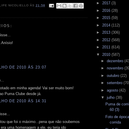
►
2017
(3)
LIPE NICOLIELLO
ÀS
21:58
►
2016
(28)
►
2015
(59)
►
2014
(112)
RIOS:
►
2013
(306)
isse...
►
2012
(568)
a Anísio!
►
2011
(614)
▼
2010
(587)
►
dezembro
(4
LHO DE 2010 ÀS 23:07
►
novembro
(3
►
outubro
(22)
...
►
setembro
(70
notado em minha agenda! Vai ser muito bom!
►
agosto
(42)
ao Puma Clube desde já.
▼
julho
(38)
LHO DE 2010 ÀS 14:31
Puma de corri
60 (3)
sse...
Foto de época
ntou que foi o máximo...pena que não soubemos
corrida
e era uma homenagem a ele, eu teria ido