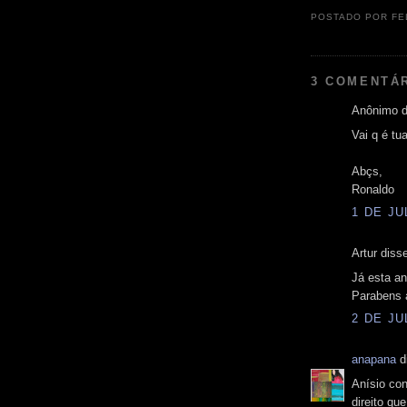
POSTADO POR
FE
3 COMENTÁ
Anônimo d
Vai q é tu
Abçs,
Ronaldo
1 DE JU
Artur disse
Já esta a
Parabens 
2 DE JU
anapana
di
Anísio co
direito qu