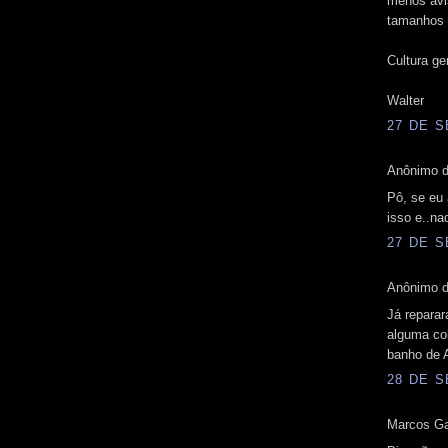
menos avi
tamanhos 
Cultura ge
Walter
27 DE S
Anônimo d
Pô, se eu
isso e..na
27 DE S
Anônimo d
Já reparar
alguma co
banho de A
28 DE S
Marcos Gag