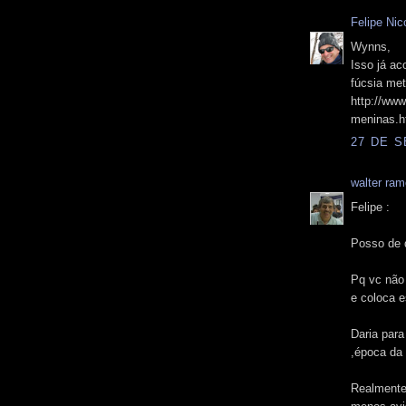
Felipe Nico
Wynns,
Isso já a
fúcsia met
http://ww
meninas.h
27 DE S
walter ra
Felipe :
Posso de 
Pq vc nã
e coloca 
Daria para
,época da 
Realmente