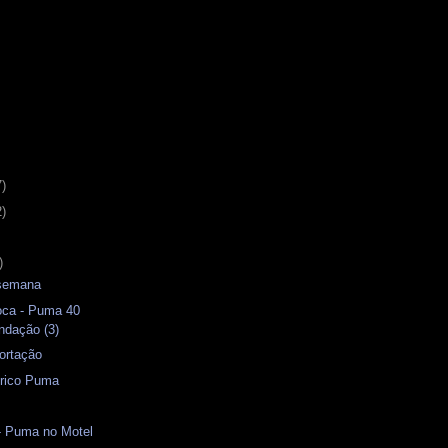
7)
2)
)
 semana
oca - Puma 40
ndação (3)
ortação
rico Puma
- Puma no Motel