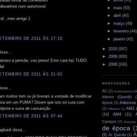
sadas evitar de cometerem
desatinos num automovel.
►
maio
(50)
►
abril
(40)
ral , meu amigo 1
►
março
(49)
►
fevereiro
(44)
ETEMBRO DE 2011 ÀS 17:10
►
janeiro
(42)
►
2010
(587)
isse...
►
2009
(800)
 atraso a pensão, vou preso! Este cara faz TUDO
►
2008
(246)
da!
ETEMBRO DE 2011 ÀS 21:02
MARCADORES
isse...
AC
(2)
Acabamento infe
am muitos tem ou já tiveram a vontade de modificar
Interno (Quantil)
(
isa em um PUMA? Dizem que isto só cura com
Adesivos
época
(3)
AM1
lpiste e surra de cansanção.
(2)
Alfazoni
(1)
(14)
AM4
(11)
ETEMBRO DE 2011 ÀS 07:44
Campos
(7)
Antenas
de época
(
liardi disse...
A
(9)
Ar Quente
(3)