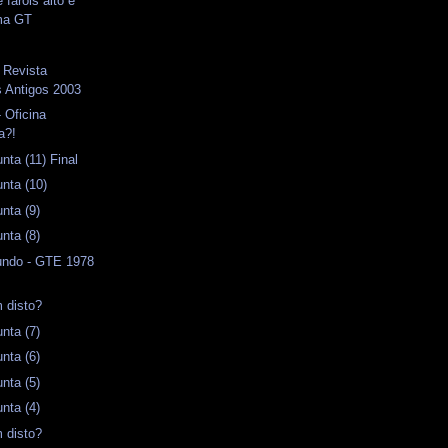
 faróis alto e
ma GT
 Revista
 Antigos 2003
 Oficina
a?!
ta (11) Final
nta (10)
nta (9)
nta (8)
ndo - GTE 1978
 disto?
nta (7)
nta (6)
nta (5)
nta (4)
 disto?