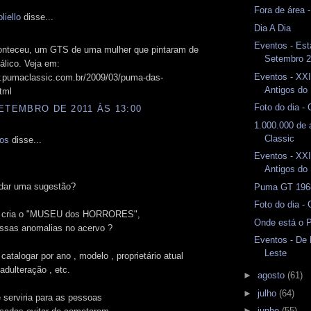
Fora de área 
liello
disse...
Dia A Dia
Eventos - Est
conteceu, um GTS de uma mulher que pintaram de
Setembro 
álico. Veja em:
Eventos - XXI
w.pumaclassic.com.br/2009/03/puma-das-
Antigos do 
tml
Foto do dia -
ETEMBRO DE 2011 ÀS 13:00
1.000.000 de
Classic
mos
disse...
Eventos - XXI
Antigos do 
dar uma sugestão?
Puma GT 1968
Foto do dia -
o cria o "MUSEU dos HORRORES",
Onde está o 
essas anomalias no acervo ?
Eventos - De
Leste
 catalogar por ano , modelo , proprietário atual
adulteração , etc.
►
agosto
(61)
►
julho
(64)
 serviria para as pessoas
►
junho
(55)