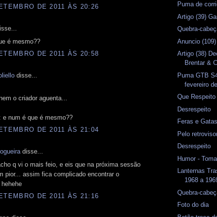
Puma de corri
ETEMBRO DE 2011 ÀS 20:26
Artigo (39) G
sse...
Quebra-cabeç
Anuncio (109)
que é mesmo??
Artigo (38) D
ETEMBRO DE 2011 ÀS 20:58
Brentar & C
Puma GTB S4 
liello
disse...
fevereiro d
Que Respeito
em o criador aguenta...
Desrespeito
é: e num é que é mesmo??
Feras e Gata
ETEMBRO DE 2011 ÀS 21:04
Pelo retrovis
Desrespeito
ogueira
disse...
Humor - Toma
acho q vi o mais feio, e eis que na próxima sessão
Lanternas Tr
 pior... assim fica complicado encontrar o
1968 a 1969
. hehehe
Quebra-cabeç
ETEMBRO DE 2011 ÀS 21:16
Foto do dia