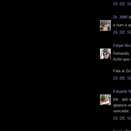
26 DE S
Dr. JMM
di
e num é 
26 DE S
Felipe Nico
Fernando,
Acho que n
Fala aí Z
26 DE S
Eduardo N
krk.. qdo 
aparece um
vencedor.
26 DE S