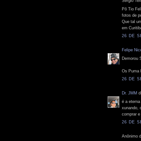
Sergio Tem
Pô Tio Fel
fotos de p
Que tal u
em Curiti
26 DE S
Felipe Nico
Demorou S
Os Puma b
26 DE S
Dr. JMM
di
é a eterna
xunando, d
comprar e 
26 DE S
Anônimo d