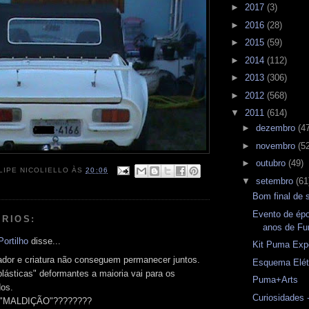
►
2017
(3)
►
2016
(28)
►
2015
(59)
►
2014
(112)
►
2013
(306)
►
2012
(568)
▼
2011
(614)
►
dezembro
(4
►
novembro
(5
►
outubro
(49)
LIPE NICOLIELLO
ÀS
20:06
▼
setembro
(61
Bom final de
Evento de ép
RIOS:
anos de Fu
ortilho
disse...
Kit Puma Exp
iador e criatura não conseguem permanecer juntos.
Esquema Elét
lásticas" deformantes a maioria vai para os
Puma+Arts
dos.
Curiosidades 
 "MALDIÇÃO"????????