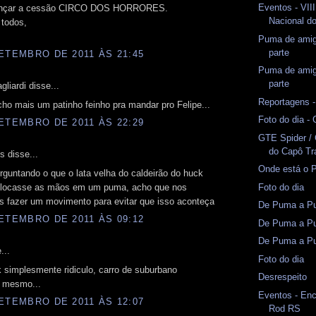
Eventos - VII
lançar a cessão CIRCO DOS HORRORES.
Nacional d
 todos,
Puma de amig
parte
ETEMBRO DE 2011 ÀS 21:45
Puma de amig
parte
liardi disse...
Reportagens 
cho mais um patinho feinho pra mandar pro Felipe...
Foto do dia -
ETEMBRO DE 2011 ÀS 22:29
GTE Spider /
do Capô Tr
 disse...
Onde está o 
rguntando o que o lata velha do caldeirão do huck
Foto do dia
colocasse as mãos em um puma, acho que nos
s fazer um movimento para evitar que isso aconteça
De Puma a Pu
ETEMBRO DE 2011 ÀS 09:12
De Puma a Pu
De Puma a Pu
...
Foto do dia
 simplesmente ridiculo, carro de suburbano
Desrespeito
 mesmo...
Eventos - En
ETEMBRO DE 2011 ÀS 12:07
Rod RS