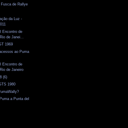
- Fusca de Rallye
ação da Luz -
2011
I Encontro de
Rio de Janei...
 GT 1969
 acessos ao Puma
I Encontro de
Rio de Janeiro
 (6)
 GTS 1980
PumaWally?
 Puma a Punta del