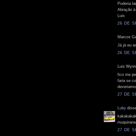
Poderia 
Abração à
Luis
26 DE S
Marcos Gag
Já já eu a
26 DE S
Luis Wynns
fico me pe
faria se 
deveriamo
27 DE S
Luby
disse
kakakakak
muquirana
27 DE S