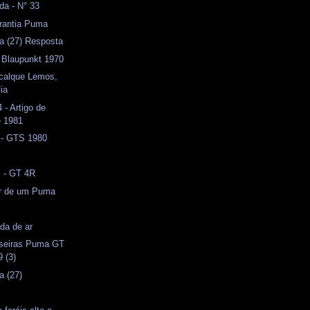
da - N° 33
arantia Puma
a (27) Resposta
 Blaupunkt 1970
ecalque Lemos,
ia
- Artigo de
e 1981
 - GTS 1980
s - GT 4R
or de um Puma
da de ar
aseiras Puma GT
 (3)
a (27)