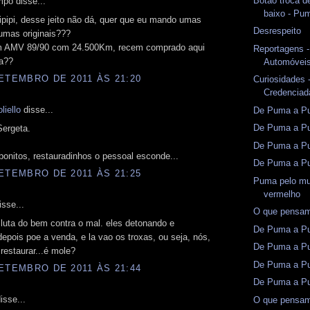
Botão troca de
po disse...
baixo - Pu
ipipi, desse jeito não dá, quer que eu mando umas
Desrespeito
umas originais???
m AMV 89/90 com 24.500Km, recem comprado aqui
Reportagens -
ba??
Automóveis
ETEMBRO DE 2011 ÀS 21:20
Curiosidades -
Credenciad
liello
disse...
De Puma a Pun
De Puma a Pu
ergeta.
De Puma a Pu
onitos, restauradinhos o pessoal esconde...
De Puma a Pu
ETEMBRO DE 2011 ÀS 21:25
Puma pelo mu
vermelho
sse...
O que pensam
 luta do bem contra o mal. eles detonando e
De Puma a Pu
epois poe a venda, e la vao os troxas, ou seja, nós,
De Puma a Pu
restaurar...é mole?
De Puma a Pu
ETEMBRO DE 2011 ÀS 21:44
De Puma a Pu
isse...
O que pensam