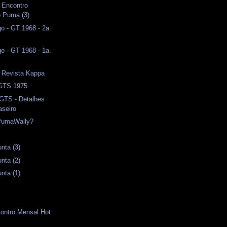
I Encontro
o Puma (3)
o - GT 1968 - 2a.
o - GT 1968 - 1a.
- Revista Kappa
 GTS 1975
 GTS - Detalhes
aseiro
PumaWally?
nta (3)
nta (2)
nta (1)
contro Mensal Hot