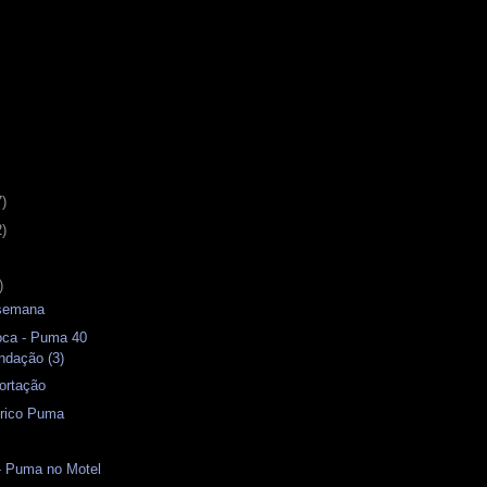
7)
2)
)
 semana
oca - Puma 40
ndação (3)
ortação
rico Puma
- Puma no Motel