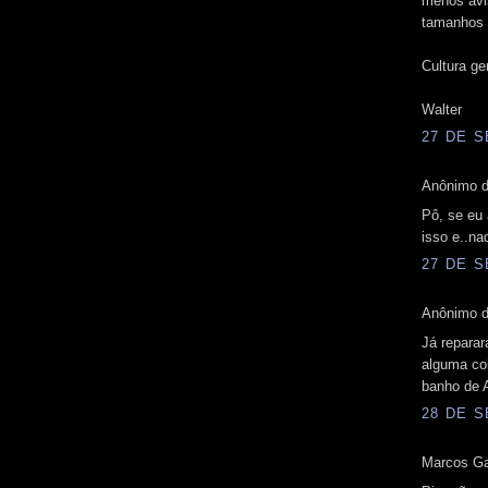
menos avi
tamanhos 
Cultura ge
Walter
27 DE S
Anônimo d
Pô, se eu
isso e..na
27 DE S
Anônimo d
Já reparar
alguma co
banho de A
28 DE S
Marcos Gag