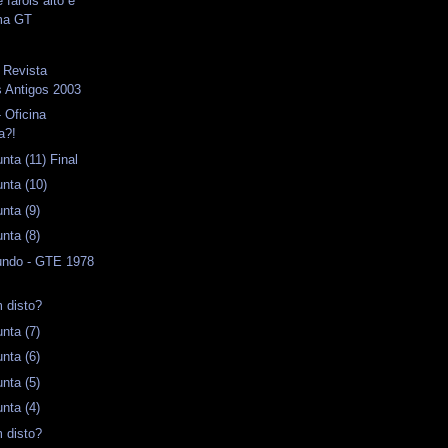
 faróis alto e
ma GT
 Revista
 Antigos 2003
 Oficina
a?!
ta (11) Final
nta (10)
nta (9)
nta (8)
ndo - GTE 1978
 disto?
nta (7)
nta (6)
nta (5)
nta (4)
 disto?