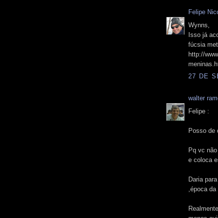
Felipe Nico
Wynns,
Isso já a
fúcsia met
http://ww
meninas.h
27 DE S
walter ra
Felipe :
Posso de 
Pq vc nã
e coloca 
Daria para
,época da 
Realmente