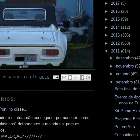
►
2017
(3)
►
2016
(28)
►
2015
(59)
►
2014
(112)
►
2013
(306)
►
2012
(568)
▼
2011
(614)
►
dezembro
(4
►
novembro
(5
►
outubro
(49)
LIPE NICOLIELLO
ÀS
20:06
▼
setembro
(61
Bom final de
Evento de ép
RIOS:
anos de Fu
ortilho
disse...
Kit Puma Exp
iador e criatura não conseguem permanecer juntos.
Esquema Elét
lásticas" deformantes a maioria vai para os
Puma+Arts
dos.
Curiosidades 
 "MALDIÇÃO"????????