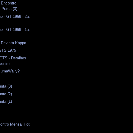
I Encontro
o Puma (3)
o - GT 1968 - 2a.
o - GT 1968 - 1a.
- Revista Kappa
 GTS 1975
 GTS - Detalhes
aseiro
PumaWally?
nta (3)
nta (2)
nta (1)
contro Mensal Hot