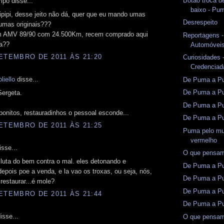
Botão troca de
po disse...
baixo - Pu
ipipi, desse jeito não dá, quer que eu mando umas
Desrespeito
umas originais???
m AMV 89/90 com 24.500Km, recem comprado aqui
Reportagens -
ba??
Automóveis
ETEMBRO DE 2011 ÀS 21:20
Curiosidades -
Credenciad
liello
disse...
De Puma a Pun
De Puma a Pu
ergeta.
De Puma a Pu
onitos, restauradinhos o pessoal esconde...
De Puma a Pu
ETEMBRO DE 2011 ÀS 21:25
Puma pelo mu
vermelho
sse...
O que pensam
 luta do bem contra o mal. eles detonando e
De Puma a Pu
epois poe a venda, e la vao os troxas, ou seja, nós,
De Puma a Pu
restaurar...é mole?
De Puma a Pu
ETEMBRO DE 2011 ÀS 21:44
De Puma a Pu
isse...
O que pensam