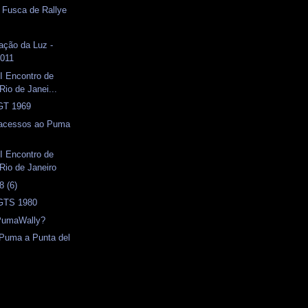
- Fusca de Rallye
ação da Luz -
2011
I Encontro de
Rio de Janei...
 GT 1969
 acessos ao Puma
I Encontro de
Rio de Janeiro
 (6)
 GTS 1980
PumaWally?
 Puma a Punta del