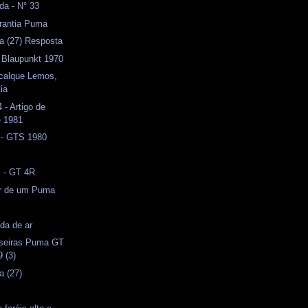
da - N° 33
arantia Puma
a (27) Resposta
 Blaupunkt 1970
ecalque Lemos,
ia
- Artigo de
e 1981
 - GTS 1980
s - GT 4R
or de um Puma
da de ar
aseiras Puma GT
 (3)
a (27)