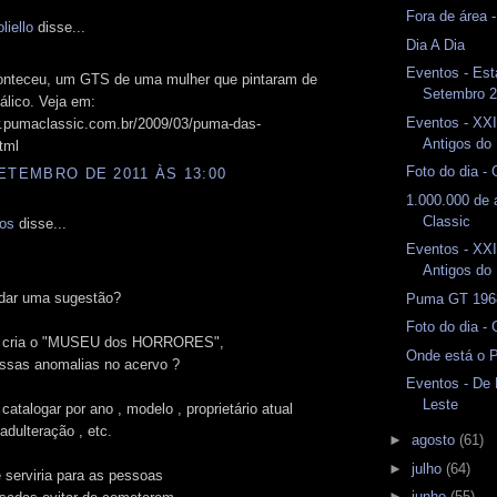
Fora de área 
liello
disse...
Dia A Dia
Eventos - Est
conteceu, um GTS de uma mulher que pintaram de
Setembro 
álico. Veja em:
Eventos - XXI
w.pumaclassic.com.br/2009/03/puma-das-
Antigos do 
tml
Foto do dia -
ETEMBRO DE 2011 ÀS 13:00
1.000.000 de
Classic
mos
disse...
Eventos - XXI
Antigos do 
dar uma sugestão?
Puma GT 1968
Foto do dia -
o cria o "MUSEU dos HORRORES",
Onde está o 
essas anomalias no acervo ?
Eventos - De
Leste
 catalogar por ano , modelo , proprietário atual
adulteração , etc.
►
agosto
(61)
►
julho
(64)
 serviria para as pessoas
►
junho
(55)