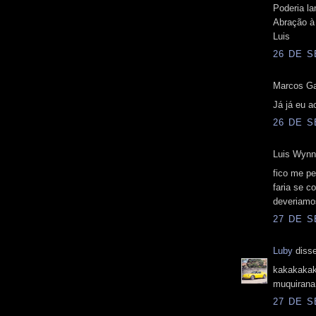
Poderia 
Abração à
Luis
26 DE S
Marcos Gag
Já já eu a
26 DE S
Luis Wynns
fico me pe
faria se 
deveriamo
27 DE S
Luby
disse
kakakakak
muquirana
27 DE S