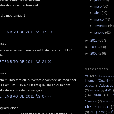
sadas evitar de cometerem
desatinos num automovel.
►
maio
(50)
►
abril
(40)
ral , meu amigo 1
►
março
(49)
►
fevereiro
(44)
ETEMBRO DE 2011 ÀS 17:10
►
janeiro
(42)
►
2010
(587)
isse...
►
2009
(800)
 atraso a pensão, vou preso! Este cara faz TUDO
►
2008
(246)
da!
ETEMBRO DE 2011 ÀS 21:02
MARCADORES
isse...
AC
(2)
Acabamento infe
am muitos tem ou já tiveram a vontade de modificar
Interno (Quantil)
(
isa em um PUMA? Dizem que isto só cura com
Adesivos
época
(3)
AM1
lpiste e surra de cansanção.
(2)
Alfazoni
(1)
(14)
AM4
(11)
ETEMBRO DE 2011 ÀS 07:44
Campos
(7)
Antenas
de época
(
liardi disse...
A
(9)
Ar Quente
(3)