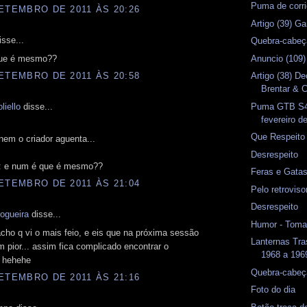
Puma de corri
ETEMBRO DE 2011 ÀS 20:26
Artigo (39) G
sse...
Quebra-cabeç
Anuncio (109)
que é mesmo??
Artigo (38) D
ETEMBRO DE 2011 ÀS 20:58
Brentar & C
Puma GTB S4 
liello
disse...
fevereiro d
Que Respeito
em o criador aguenta...
Desrespeito
é: e num é que é mesmo??
Feras e Gata
ETEMBRO DE 2011 ÀS 21:04
Pelo retrovis
Desrespeito
ogueira
disse...
Humor - Toma
acho q vi o mais feio, e eis que na próxima sessão
Lanternas Tr
 pior... assim fica complicado encontrar o
1968 a 1969
. hehehe
Quebra-cabeç
ETEMBRO DE 2011 ÀS 21:16
Foto do dia