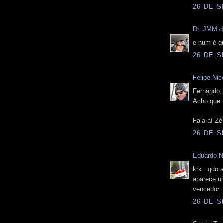
26 DE S
Dr. JMM
di
e num é 
26 DE S
Felipe Nico
Fernando,
Acho que n
Fala aí Z
26 DE S
Eduardo N
krk.. qdo 
aparece um
vencedor.
26 DE S