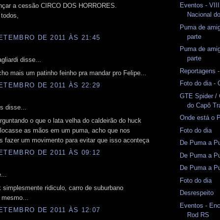
Eventos - VII
lançar a cessão CIRCO DOS HORRORES.
Nacional d
 todos,
Puma de amig
parte
ETEMBRO DE 2011 ÀS 21:45
Puma de amig
parte
liardi disse...
Reportagens 
cho mais um patinho feinho pra mandar pro Felipe...
Foto do dia -
ETEMBRO DE 2011 ÀS 22:29
GTE Spider /
do Capô Tr
 disse...
Onde está o 
rguntando o que o lata velha do caldeirão do huck
Foto do dia
colocasse as mãos em um puma, acho que nos
s fazer um movimento para evitar que isso aconteça
De Puma a Pu
ETEMBRO DE 2011 ÀS 09:12
De Puma a Pu
De Puma a Pu
...
Foto do dia
 simplesmente ridiculo, carro de suburbano
Desrespeito
 mesmo...
Eventos - En
ETEMBRO DE 2011 ÀS 12:07
Rod RS