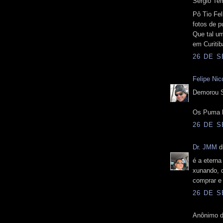
Sergio Tem
Pô Tio Fel
fotos de p
Que tal u
em Curiti
26 DE S
Felipe Nico
Demorou S
Os Puma b
26 DE S
Dr. JMM
di
é a eterna
xunando, d
comprar e 
26 DE S
Anônimo d