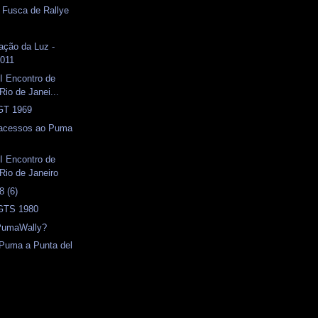
- Fusca de Rallye
ação da Luz -
2011
I Encontro de
Rio de Janei...
 GT 1969
 acessos ao Puma
I Encontro de
Rio de Janeiro
 (6)
 GTS 1980
PumaWally?
 Puma a Punta del