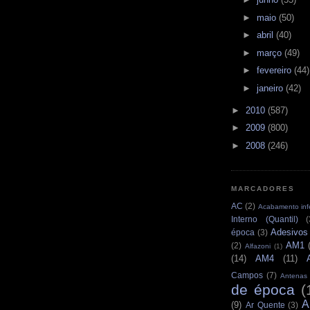
►
maio
(50)
►
abril
(40)
►
março
(49)
►
fevereiro
(44)
►
janeiro
(42)
►
2010
(587)
►
2009
(800)
►
2008
(246)
MARCADORES
AC
(2)
Acabamento infe
Interno (Quantil)
(
Adesivos
época
(3)
AM1
(2)
Alfazoni
(1)
(14)
AM4
(11)
Campos
(7)
Antenas
de época
(
A
(9)
Ar Quente
(3)