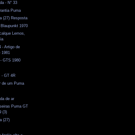
da - N° 33
arantia Puma
a (27) Resposta
 Blaupunkt 1970
ecalque Lemos,
ia
- Artigo de
e 1981
 - GTS 1980
s - GT 4R
or de um Puma
da de ar
aseiras Puma GT
 (3)
a (27)