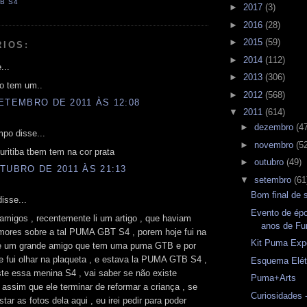
B S4
►
2017
(3)
►
2016
(28)
►
2015
(59)
RIOS:
►
2014
(112)
...
►
2013
(306)
io tem um..
►
2012
(568)
ETEMBRO DE 2011 ÀS 12:08
▼
2011
(614)
►
dezembro
(4
po disse...
►
novembro
(5
ritiba tbem tem na cor prata
►
outubro
(49)
TUBRO DE 2011 ÀS 21:13
▼
setembro
(61
Bom final de
isse...
Evento de ép
amigos , recentemente li um artigo , que haviam
anos de Fu
mores sobre a tal PUMA GBT S4 , porem hoje fui na
Kit Puma Exp
 de um grande amigo que tem uma puma GTB e por
e fui olhar na plaqueta , e estava la PUMA GTB S4 ,
Esquema Elét
ste essa menina S4 , vai saber se não existe
Puma+Arts
, assim que ele terminar de reformar a criança , se
Curiosidades 
star as fotos dela aqui , eu irei pedir para poder