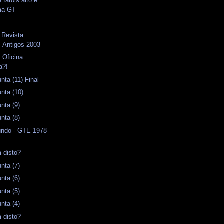
 faróis alto e
ma GT
 Revista
 Antigos 2003
 Oficina
a?!
ta (11) Final
nta (10)
nta (9)
nta (8)
ndo - GTE 1978
 disto?
nta (7)
nta (6)
nta (5)
nta (4)
 disto?