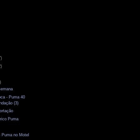
7)
2)
)
 semana
oca - Puma 40
ndação (3)
ortação
rico Puma
- Puma no Motel