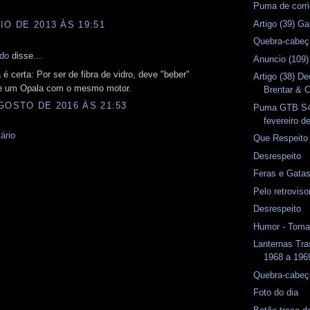
Puma de corri
Artigo (39) G
IO DE 2013 ÀS 19:51
Quebra-cabeç
rdo
disse...
Anuncio (109)
é certa: Por ser de fibra de vidro, deve "beber"
Artigo (38) D
e um Opala com o mesmo motor.
Brentar & C
GOSTO DE 2016 ÀS 21:53
Puma GTB S4 
fevereiro d
ário
Que Respeito
Desrespeito
Feras e Gata
Pelo retrovis
Desrespeito
Humor - Toma
Lanternas Tr
1968 a 1969
Quebra-cabeç
Foto do dia