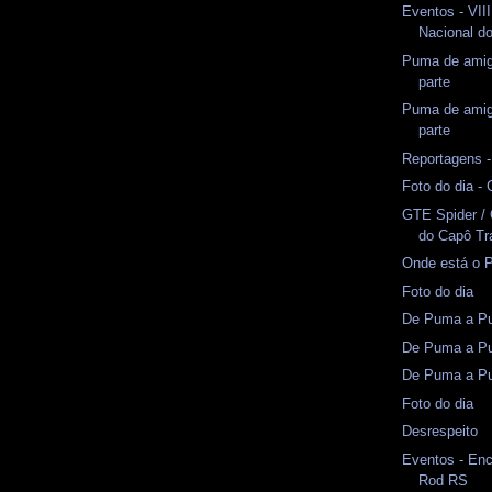
Eventos - VII
Nacional d
Puma de amig
parte
Puma de amig
parte
Reportagens 
Foto do dia -
GTE Spider /
do Capô Tr
Onde está o 
Foto do dia
De Puma a Pu
De Puma a Pu
De Puma a Pu
Foto do dia
Desrespeito
Eventos - En
Rod RS