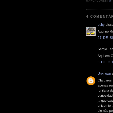
MARCADORES:
GT
4 COMENTÁ
Luby
disse
Aqui no R
27 DE S
Sergio Tem
Aqui em Cu
3 DE OU
Unknown
d
Ola caros 
apenas ru
funilaria
curiosidad
ja que exi
unicornio 
ele não po