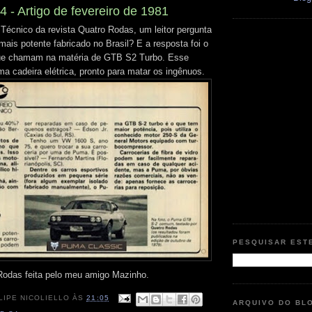
- Artigo de fevereiro de 1981
 Técnico da revista Quatro Rodas, um leitor pergunta
mais potente fabricado no Brasil? E a resposta foi o
e chamam na matéria de GTB S2 Turbo. Esse
a cadeira elétrica, pronto para matar os ingênuos.
PESQUISAR EST
Rodas feita pelo meu amigo Mazinho.
LIPE NICOLIELLO
ÀS
21:05
ARQUIVO DO BL