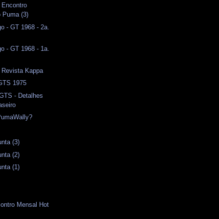
I Encontro
o Puma (3)
o - GT 1968 - 2a.
o - GT 1968 - 1a.
- Revista Kappa
 GTS 1975
 GTS - Detalhes
aseiro
PumaWally?
nta (3)
nta (2)
nta (1)
contro Mensal Hot