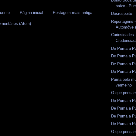
Botão troca de
baixo - Pu
cente
Página inicial
Postagem mais antiga
Desrespeito
Reportagens -
omentários (Atom)
Automóveis
Curiosidades -
Credenciad
De Puma a Pun
De Puma a Pu
De Puma a Pu
De Puma a Pu
Puma pelo mu
vermelho
O que pensam
De Puma a Pu
De Puma a Pu
De Puma a Pu
De Puma a Pu
O que pensam