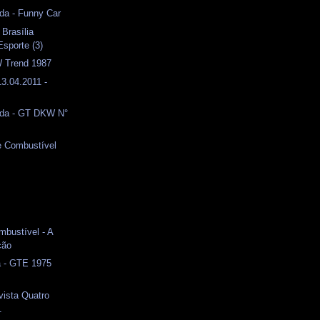
da - Funny Car
 Brasília
Esporte (3)
W Trend 1987
13.04.2011 -
ida - GT DKW N°
e Combustível
s
s
bustível - A
ção
a - GTE 1975
vista Quatro
1