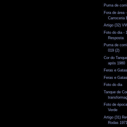
Puma de corri
Fora de área -
Carroceria 
Artigo (32) V
Foto do dia - 
Resposta
Puma de corr
019 (2)
Cor do Tanqu
após 1980
Feras e Gata
Feras e Gata
Foto do dia
Tanque de Com
transforma
Foto de époc
Verde
Artigo (31) Re
Rodas 197