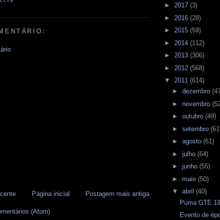
LLYE
►
2017
(3)
►
2016
(28)
►
2015
(59)
MENTÁRIO:
►
2014
(112)
ário
►
2013
(306)
►
2012
(568)
▼
2011
(614)
►
dezembro
(4
►
novembro
(5
►
outubro
(49)
►
setembro
(61
►
agosto
(61)
►
julho
(64)
►
junho
(55)
►
maio
(50)
▼
abril
(40)
cente
Página inicial
Postagem mais antiga
Puma GTE 1
omentários (Atom)
Evento de épo