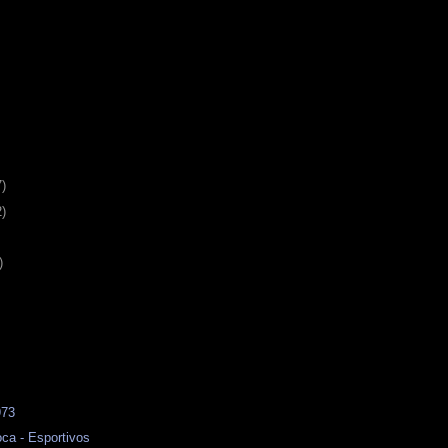
7)
2)
)
973
ca - Esportivos