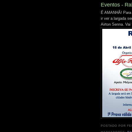
Eventos - Ra
É AMANHÃ! Para s
ir ver a largada s
Airton Senna. Vai
POSTADO POR
FE