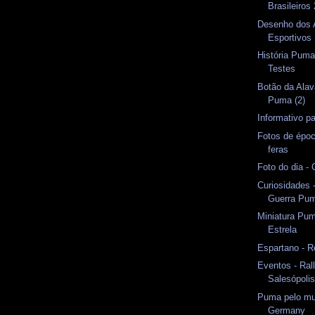
Brasileiros
Desenho dos 
Esportivos
História Puma 
Testes
Botão da Ala
Puma (2)
Informativo p
Fotos de époc
feras
Foto do dia -
Curiosidades 
Guerra Pu
Miniatura Pu
Estrela
Espartano - R
Eventos - Ral
Salesópoli
Puma pelo mu
Germany