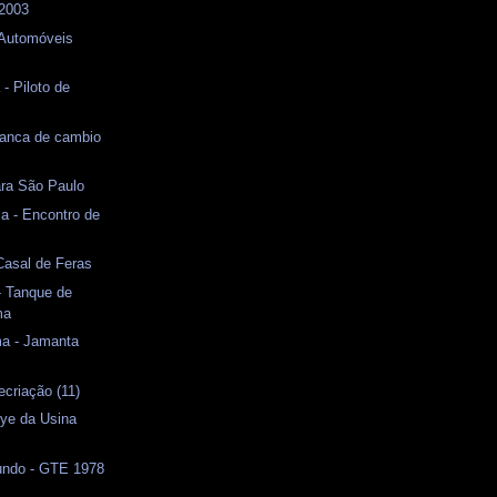
 2003
Automóveis
- Piloto de
vanca de cambio
ara São Paulo
a - Encontro de
 Casal de Feras
- Tanque de
ma
ma - Jamanta
ecriação (11)
lye da Usina
s
ndo - GTE 1978