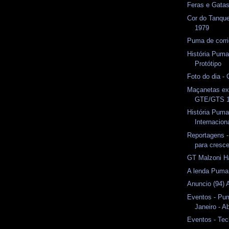
Feras e Gata
Cor do Tanqu
1979
Puma de corri
História Pum
Protótipo
Foto do dia -
Maçanetas ex
GTE/GTS 1
História Puma
Internacion
Reportagens 
para cresce
GT Malzoni Ha
A lenda Puma
Anuncio (94) 
Eventos - Pu
Janeiro - A
Eventos - Tec