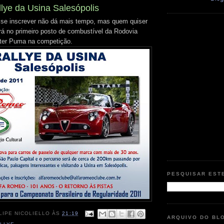
llye da Usina Salesópolis
e inscrever não dá mais tempo, mas quem quiser
erá no primeiro posto de combustível da Rodovia
 ter Puma na competição.
PESQUISAR EST
LIPE NICOLIELLO
ÀS
21:19
ARQUIVO DO BL