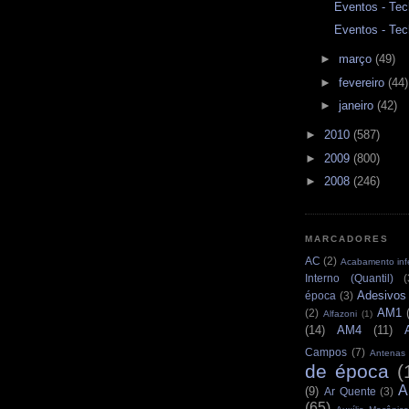
Eventos - Tec
Eventos - Tec
►
março
(49)
►
fevereiro
(44)
►
janeiro
(42)
►
2010
(587)
►
2009
(800)
►
2008
(246)
MARCADORES
AC
(2)
Acabamento infe
Interno (Quantil)
(
Adesivos
época
(3)
AM1
(2)
Alfazoni
(1)
(14)
AM4
(11)
Campos
(7)
Antenas
de época
(
A
(9)
Ar Quente
(3)
(65)