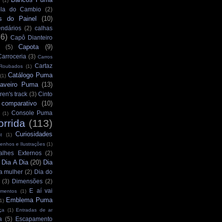
(1)
la do Cambio
(2)
s do Painel
(10)
ndários
(2)
calhas
36)
Capô Dianteiro
Capota
(9)
(5)
Carroceria
(3)
Carros
Cartaz
 Roubados
(1)
Catálogo Puma
(1)
aveiro Puma
(13)
ren's track
(3)
Cinto
comparativo
(10)
Console Puma
(1)
orrida
(113)
Curiosidades
t
(1)
enhos e Ilustrações
(1)
alhes Externos
(2)
Dia A Dia
(20)
Dia
)
a mulher
(2)
Dia do
(3)
Dimensões
(2)
E aí vai
mentos
(1)
Emblema Puma
1)
ça
(1)
Entradas de ar
a
(5)
Escapamento