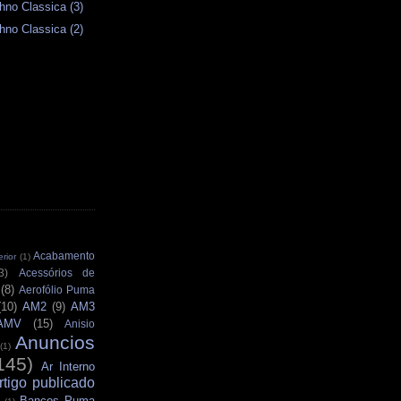
hno Classica (3)
hno Classica (2)
Acabamento
rior
(1)
3)
Acessórios de
(8)
Aerofólio Puma
(10)
AM2
(9)
AM3
AMV
(15)
Anisio
Anuncios
(1)
145)
Ar Interno
rtigo publicado
Bancos Puma