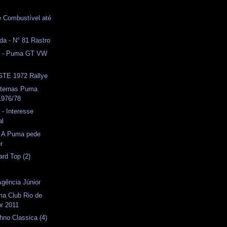
s
e Combustível até
da - N° 81 Rastro
a - Puma GT VW
 GTE 1972 Rallye
ternas Puma
976/78
 - Interesse
al
- A Puma pede
r
rd Top (2)
Agência Júnior
ma Club Rio de
br 2011
hno Classica (4)