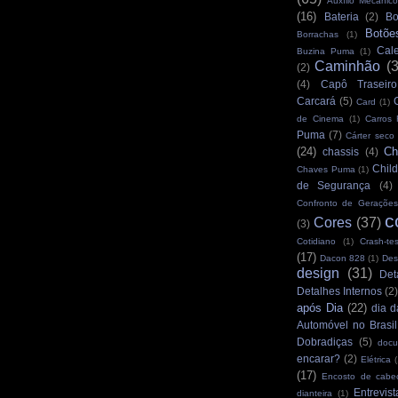
Auxílio Mecânico
(16)
Bateria
(2)
Bo
Botõe
Borrachas
(1)
Cale
Buzina Puma
(1)
Caminhão
(
(2)
(4)
Capô Traseiro
Carcará
(5)
Card
(1)
de Cinema
(1)
Carros
Puma
(7)
Cárter seco
(24)
Ch
chassis
(4)
Child
Chaves Puma
(1)
de Segurança
(4)
Confronto de Gerações
c
Cores
(37)
(3)
Cotidiano
(1)
Crash-tes
(17)
Dacon 828
(1)
Des
design
(31)
Det
Detalhes Internos
(2
após Dia
(22)
dia d
Automóvel no Brasil
Dobradiças
(5)
docu
encarar?
(2)
Elétrica
(
(17)
Encosto de cabe
Entrevist
dianteira
(1)