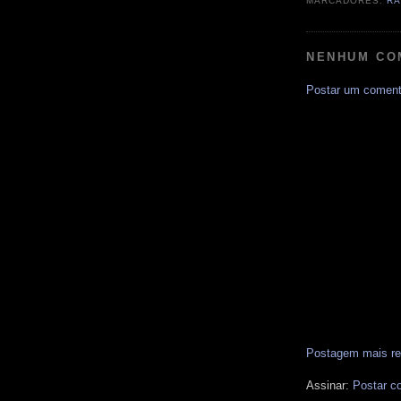
MARCADORES:
RA
NENHUM CO
Postar um coment
Postagem mais re
Assinar:
Postar c