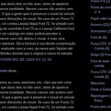
Puma P-8 (2)
r que durou dois ou três anos, antes de aparecer
Puma de corri
mesma tonalidade. Nesses cassos são aceitos sem
n° 4
 O que a gente quer é preservar o visual do veículo
Papai sabe tu
haver distorções do visual. No caso de um Puma 72
a, cor correta Laranja Nepal Ford 72, for pintado com
Anuncio (22)
nja do caminhão Ford 75 ou o Laranja Califórnia Ford
Acessórios (2
m um catalogo em mãos poderá perceber a
Foto do dia
 nesse caso não alterou o visual, é mais uma
 repintura. Qto a formula e sua devida comprovação
Puma GTE 19
Corrida (6)
 analisada caso a caso, pq nesse país fajutam até
 Blindex dizendo que é original e nunca foi retirado.
Artigo (3) P
EVEREIRO DE 2009 ÀS 21:54
Fora de área -
corrida
liello
disse...
Puma GTE 19
corrida (5)
mos as cores anteriores sim, claro que tem certo
Mascotes
r que durou dois ou três anos, antes de aparecer
Feras e Gata
mesma tonalidade. Nesses cassos são aceitos sem
Reportagens (
 O que a gente quer é preservar o visual do veículo
Barra
haver distorções do visual. No caso de um Puma 72
Puma pelo mu
a, cor correta Laranja Nepal Ford 72, for pintado com