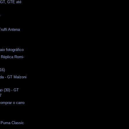
 GT, GTE até
a
ruffi Antena
io fotográfico
- Réplica Romi-
16)
da - GT Malzoni
o (30) - GT
7
omprar o carro
o Puma Classic