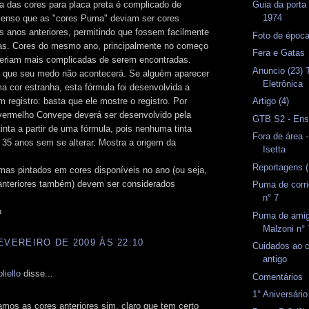
a das cores para placa preta é complicado de
Guia da porta
1974
 Penso que as "cores Puma" deviam ser cores
 anos anteriores, permitindo que fossem facilmente
Foto de époc
as. Cores do mesmo ano, principalmente no começo
Fera e Gatas
seriam mais complicadas de serem encontradas.
Anuncio (23) T
 que seu medo não acontecerá. Se alguém aparecer
Eletrônica
 cor estranha, esta fórmula foi desenvolvida a
um registro: basta que ele mostre o registro. Por
Artigo (4)
vermelho Convepe deverá ser desenvolvido pela
GTB S2 - Ensa
inta a partir de uma fórmula, pois nenhuma tinta
Fora de área 
 a 35 anos sem se alterar. Mostra a origem da
Isetta
Reportagens (
mas pintados em cores disponíveis no ano (ou seja,
anteriores também) devem ser considerados
Puma de corri
n° 7
o
Puma de amig
Malzoni n° 
EVEREIRO DE 2009 ÀS 22:10
Cuidados ao c
antigo
liello
disse...
Comentários
1° Aniversári
mos as cores anteriores sim, claro que tem certo