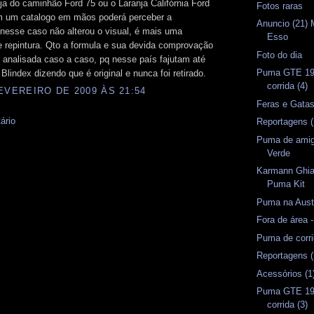
nja do caminhão Ford 75 ou o Laranja Califórnia Ford
Fotos raras
m um catalogo em mãos poderá perceber a
Anuncio (21) 
 nesse caso não alterou o visual, é mais uma
Esso
 repintura. Qto a formula e sua devida comprovação
Foto do dia
 analisada caso a caso, pq nesse país fajutam até
Puma GTE 19
 Blindex dizendo que é original e nunca foi retirado.
corrida (4)
EVEREIRO DE 2009 ÀS 21:54
Feras e Gata
ário
Reportagens (
Puma de amig
Verde
Karmann Ghi
Puma Kit
Puma na Austr
Fora de área -
Puma de corr
Reportagens (
Acessórios (1
Puma GTE 19
corrida (3)