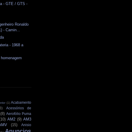
a - GTE / GTS -
genheiro Ronaldo
) - Camin...
ida
teria - 1968 a
a homenagem
Acabamento
rior
(1)
3)
Acessórios de
(8)
Aerofólio Puma
(10)
AM2
(9)
AM3
AMV
(15)
Anisio
Anuncios