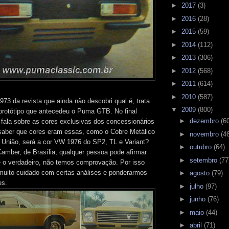
►
2017
(3)
►
2016
(28)
►
2015
(59)
►
2014
(112)
►
2013
(306)
►
2012
(568)
►
2011
(614)
►
2010
(587)
73 da revista que ainda não descobri qual é, trata
▼
2009
(800)
rotótipo que antecedeu o Puma GTB. No final
►
dezembro
(6
fala sobre as cores exclusivas dos concessionários
 saber que cores eram essas, como o Cobre Metálico
►
novembro
(4
 União, será a cor VW 1976 do SP2, TL e Variant?
►
outubro
(64)
amber, de Brasília, qualquer pessoa pode afirmar
►
setembro
(77
 o verdadeiro, não temos comprovação. Por isso
muito cuidado com certas análises e ponderarmos
►
agosto
(79)
es.
►
julho
(97)
►
junho
(76)
►
maio
(44)
►
abril
(71)