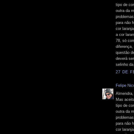
tipo de co
outra da 
problemas.
para não 
cor laranj
a cor lara
78, só co
diferença,
questão de
deverá ser
selinho da
27 DE F
Felipe Nico
Almendra,
Mas aceita
tipo de co
outra da 
problemas.
para não 
cor laranj