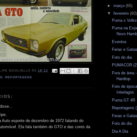
►
março
(65)
▼
fevereiro
(60)
Puma x Volk
Puma na Expo
Novo Hamb
Eventos
Feras e Gata
Foto do dia
PUMACOR (2
LIPE NICOLIELLO
ÀS
18:12
Fora de área 
TO
,
REPORTAGENS
Hardtop
Foto de época
Interlagos
RIOS:
Puma GT 4R
isse...
Reportagens 
ipe,
Feras e Gata
 Auto esporte de dezembro de 1972 falando do
Foto do dia
automóvel. Ela fala também do GTO e das cores da
Dia A Dia