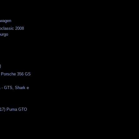
swagen
classic 2008
urgo
s
)
- Porsche 356 GS
 - GTS, Shark e
(17) Puma GTO
s