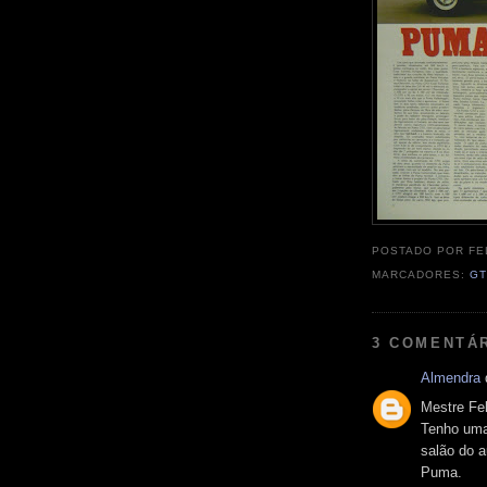
POSTADO POR
FE
MARCADORES:
G
3 COMENTÁ
Almendra
d
Mestre Fel
Tenho uma
salão do 
Puma.