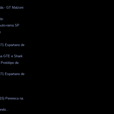
da - GT Malzoni
do
 Auto-rama SP
)
71 Espartano de
uma GTE e Shark
 Protótipo de
71 Espartano de
s
15) Perereca na
ndo...