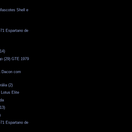
Mascotes Shell e
71 Espartano de
s
14)
o (29) GTE 1979
a Dacon com
ália (2)
 Lotus Elite
ida
13)
)
71 Espartano de