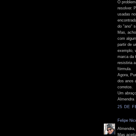
O problem
resolver.
usadas nos
encontrad
do "ano" 
Mas, acho
com alguma
partir de 
exemplo, 
marca da t
resistiria
fórmula.
Agora, Pu
dos anos 
corretos.
Um abraç
Almendra
25 DE F
Felipe Nico
Almendra,
Mas aceita