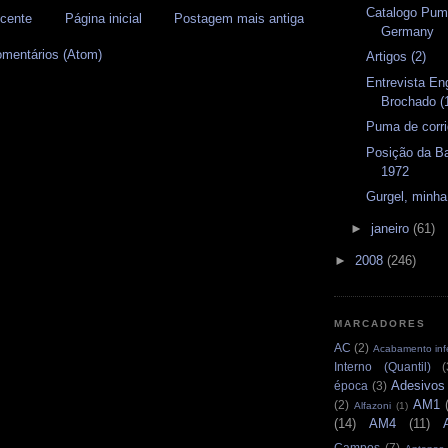
Catalogo Pum
cente
Página inicial
Postagem mais antiga
Germany
omentários (Atom)
Artigos (2)
Entrevista En
Brochado (1
Puma de corr
Posição da Ba
1972
Gurgel, minh
►
janeiro
(61)
►
2008
(246)
MARCADORES
AC
(2)
Acabamento infe
Interno (Quantil)
(
Adesivos
época
(3)
AM1
(2)
Alfazoni
(1)
(14)
AM4
(11)
Campos
(7)