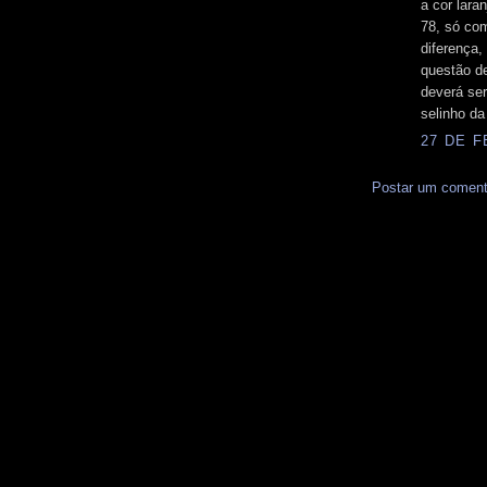
a cor lara
78, só co
diferença,
questão de
deverá ser
selinho da
27 DE F
Postar um coment