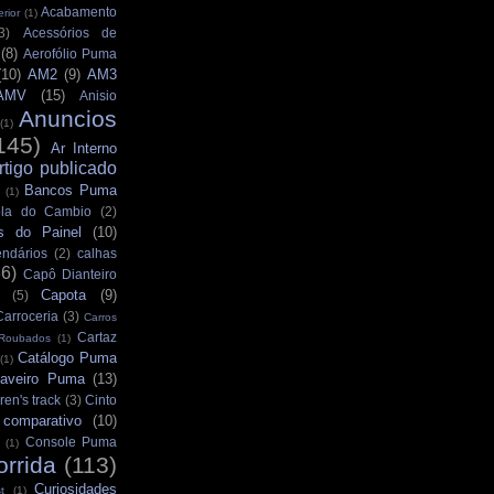
Acabamento
rior
(1)
3)
Acessórios de
(8)
Aerofólio Puma
(10)
AM2
(9)
AM3
AMV
(15)
Anisio
Anuncios
(1)
145)
Ar Interno
rtigo publicado
Bancos Puma
(1)
la do Cambio
(2)
s do Painel
(10)
ndários
(2)
calhas
36)
Capô Dianteiro
Capota
(9)
(5)
Carroceria
(3)
Carros
Cartaz
 Roubados
(1)
Catálogo Puma
(1)
aveiro Puma
(13)
ren's track
(3)
Cinto
comparativo
(10)
Console Puma
(1)
orrida
(113)
Curiosidades
t
(1)