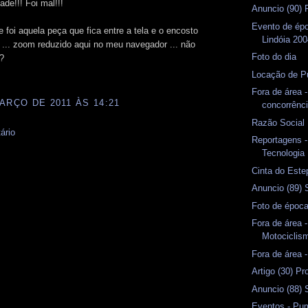
ade!!! Foi mal!!!
Anuncio (90)
Evento de ép
 foi aquela peça que fica entre a tela e o encosto
Lindóia 20
 ... zoom reduzido aqui no meu navegador ... não
Foto do dia
?
Locação de 
Fora de área 
ARÇO DE 2011 ÀS 14:21
concorrênc
Razão Social
ário
Reportagens 
Tecnologia
Cinta do Este
Anuncio (89) 
Foto de époc
Fora de área 
Motociclis
Fora de área 
Artigo (30) P
Anuncio (88) S
Eventos - Pu