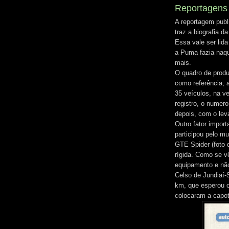
Reportagens 
A reportagem publ
traz a biografia 
Essa vale ser lida
a Puma fazia naqu
mais.
O quadro de produ
como referência,
35 veículos, na v
registro, o numer
depois, com o lev
Outro fator impor
participou pelo m
GTE Spider (foto
rígida. Como se v
equipamento e não
Celso de Jundiaí
km, que esperou o
colocaram a capo