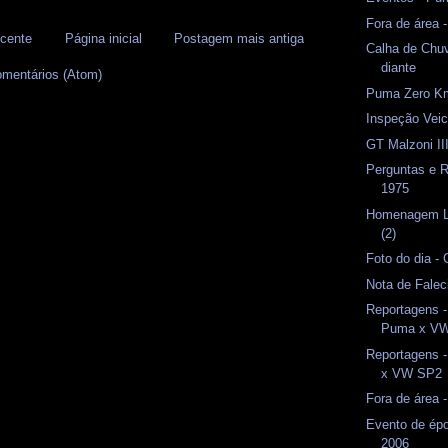
Fora de área 
cente
Página inicial
Postagem mais antiga
Calha de Ch
diante
omentários (Atom)
Puma Zero K
Inspeção Veicu
GT Malzoni II
Perguntas e 
1975
Homenagem Lu
(2)
Foto do dia -
Nota de Fale
Reportagens -
Puma x V
Reportagens 
x VW SP2
Fora de área -
Evento de épo
2006