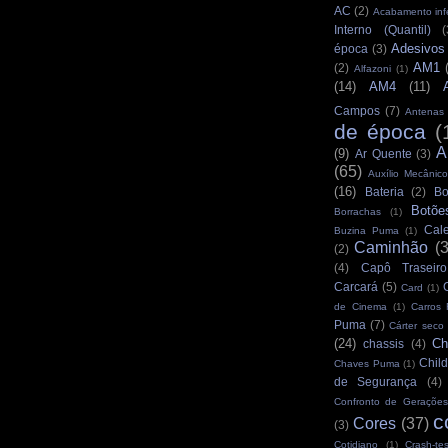
AC
(2)
Acabamento infe
Interno (Quantil)
(
Adesivos
época
(3)
AM1
(2)
Alfazoni
(1)
(14)
AM4
(11)
Campos
(7)
Antenas
de época
(
A
(9)
Ar Quente
(3)
(65)
Auxílio Mecânico
(16)
Bateria
(2)
Bo
Botõe
Borrachas
(1)
Cale
Buzina Puma
(1)
Caminhão
(
(2)
(4)
Capô Traseiro
Carcará
(5)
Card
(1)
de Cinema
(1)
Carros
Puma
(7)
Cárter seco
(24)
Ch
chassis
(4)
Child
Chaves Puma
(1)
de Segurança
(4)
Confronto de Gerações
c
Cores
(37)
(3)
Cotidiano
(1)
Crash-tes