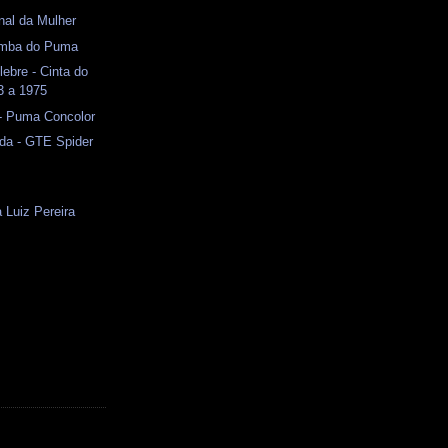
onal da Mulher
amba do Puma
lebre - Cinta do
3 a 1975
- Puma Concolor
da - GTE Spider
Luiz Pereira