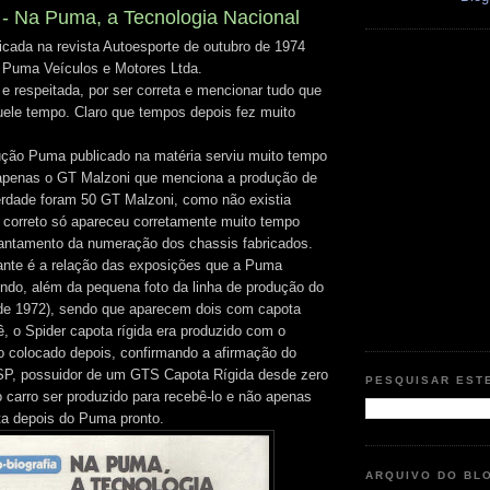
- Na Puma, a Tecnologia Nacional
icada na revista Autoesporte de outubro de 1974
da Puma Veículos e Motores Ltda.
 e respeitada, por ser correta e mencionar tudo que
ele tempo. Claro que tempos depois fez muito
ção Puma publicado na matéria serviu muito tempo
 apenas o GT Malzoni que menciona a produção de
erdade foram 50 GT Malzoni, como não existia
o correto só apareceu corretamente muito tempo
antamento da numeração dos chassis fabricados.
tante é a relação das exposições que a Puma
undo, além da pequena foto da linha de produção do
 de 1972), sendo que aparecem dois com capota
ê, o Spider capota rígida era produzido com o
 colocado depois, confirmando a afirmação do
-SP, possuidor de um GTS Capota Rígida desde zero
PESQUISAR EST
 carro ser produzido para recebê-lo e não apenas
ta depois do Puma pronto.
ARQUIVO DO BL