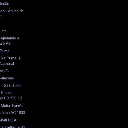
 Rodão
oca - Águas de
04
Puma
- Ajudando a
ia SP2
 Puma
- Na Puma, a
 Nacional
pe (2)
Seleções
a - GTE 1980
- Revista
mo CB 750 K2
- Motor TwinAir
rotótipo AC-1600
hell I.C.A.
ma Treffen 2011