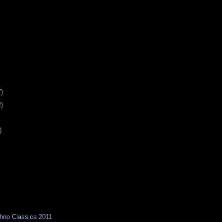
7)
2)
)
hno Classica 2011