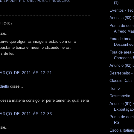
E SPIDER
,
HISTÓRIA PUMA
,
PRODUÇÃO
,
(1)
Eventos - Tec
Anuncio (93) 
RIOS:
Puma de corri
Alfredo Ma
se...
Fora de área -
bserve que algumas imagens estão com uma
Desconhec
bastante baixa e, mesmo clicando nelas,
Fora de área -
s de ler.
Carroceria 
Anuncio (92) 
ARÇO DE 2011 ÀS 12:21
Desrespeito -
Classic Data 
liello
disse...
Humor
Desrespeito 
essa matéria consigo ler perfeitamente, qual seria
Anuncio (91)
Exportação
ARÇO DE 2011 ÀS 12:33
Puma de corri
RS
se...
Escola Italian