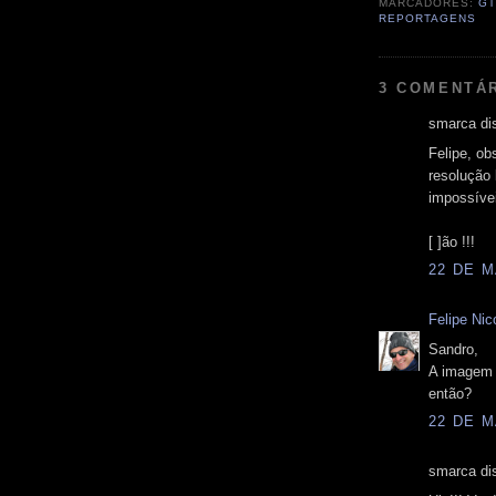
MARCADORES:
GT
REPORTAGENS
3 COMENTÁ
smarca dis
Felipe, o
resolução 
impossívei
[ ]ão !!!
22 DE M
Felipe Nico
Sandro,
A imagem d
então?
22 DE M
smarca dis