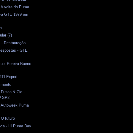
- A volta do Puma
uva GTE 1979 em
m
lar (7)
I - Restauração
Respostas - GTE
iz Pereira Bueno
 GTI Export
cimento
 Fusca & Cia -
W SP2
- Autoweek Puma
 O futuro
ca - III Puma Day