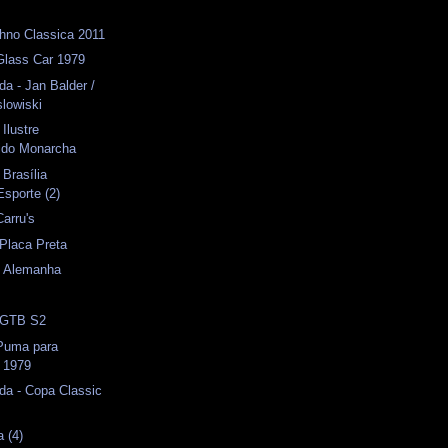
hno Classica 2011
Glass Car 1979
da - Jan Balder /
slowiski
 Ilustre
ido Monarcha
 Brasília
Esporte (2)
Carru's
 Placa Preta
- Alemanha
- GTB S2
 Puma para
 1979
da - Copa Classic
a (4)