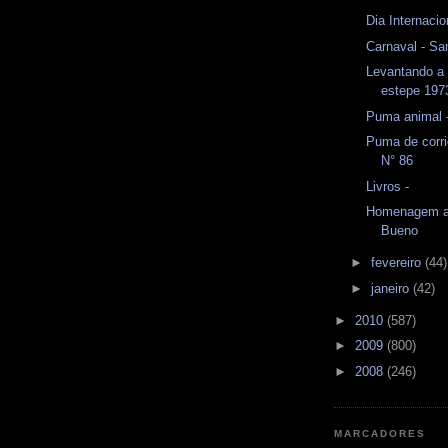
Dia Internaci
Carnaval - S
Levantando a 
estepe 197
Puma animal 
Puma de corri
N° 86
Livros -
Homenagem a 
Bueno
►
fevereiro
(44)
►
janeiro
(42)
►
2010
(587)
►
2009
(800)
►
2008
(246)
MARCADORES