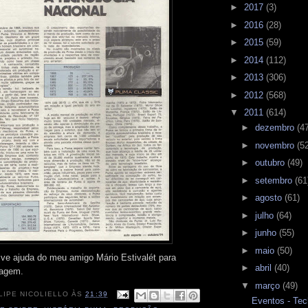
►
2017
(3)
►
2016
(28)
►
2015
(59)
►
2014
(112)
►
2013
(306)
►
2012
(568)
▼
2011
(614)
►
dezembro
(4
►
novembro
(5
►
outubro
(49)
►
setembro
(61
►
agosto
(61)
►
julho
(64)
►
junho
(55)
►
maio
(50)
ve ajuda do meu amigo Mário Estivalét para
►
abril
(40)
tagem.
▼
março
(49)
LIPE NICOLIELLO
ÀS
21:39
Eventos - Tec