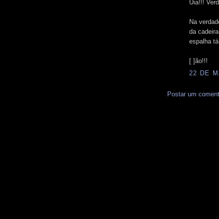
Uia!!! Verd
Na verdade
da cadeira
espalha tá
[ ]ão!!!
22 DE M
Postar um coment