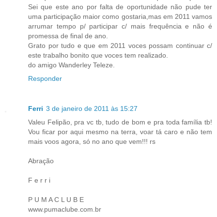
Sei que este ano por falta de oportunidade não pude ter
uma participação maior como gostaria,mas em 2011 vamos
arrumar tempo p/ participar c/ mais frequência e não é
promessa de final de ano.
Grato por tudo e que em 2011 voces possam continuar c/
este trabalho bonito que voces tem realizado.
do amigo Wanderley Teleze.
Responder
Ferri
3 de janeiro de 2011 às 15:27
Valeu Felipão, pra vc tb, tudo de bom e pra toda família tb!
Vou ficar por aqui mesmo na terra, voar tá caro e não tem
mais voos agora, só no ano que vem!!! rs
Abração
F e r r i
P U M A C L U B E
www.pumaclube.com.br