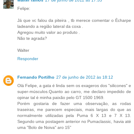
walter ramos
27 de junho de 2012 às 17:53
Felipe:
Já que vc falou da piteira , tb merece comentar o Ècharpe
ladeando a região lateral da coxa .
Agregou muito valor ao produto .
Não te agrada?
Walter
Responder
Fernando Portilho
27 de junho de 2012 às 18:12
Olá Felipe, a gata é linda sem os exageros dos "silicones" e
super-músculos.Quanto ao carro, me declaro impedido de
opinar tal é minha paixão pelo GT 1500 1969.
Porém gostaria de fazer uma observação, as rodas
traseiras, me parecem especiais, mais largas do que as
normalmente utilizadas pela Puma 6 X 13 e 7 X 13.
Segundo uma postagem anterior no Pumaclassic, havia até
uma "Bolo de Noiva" aro 15"