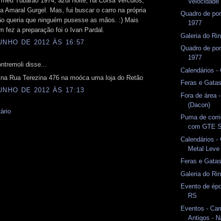
meu Tubarão 1974, azul noite, na Corsa Veículos,
Velocidade
a Amaral Gurgel. Mas, fui buscar o carro na própria
Quadro de po
Não queria que ninguém pusesse as mãos. :) Mais
1977
m fez a preparação foi o Ivan Pardal.
Galeria do Rin
UNHO DE 2012 ÀS 16:57
Quadro de po
1977
ntremoli disse...
Calendários -
 na Rua Terezina 476 na moóca uma loja do Retão
Feras e Gata
UNHO DE 2012 ÀS 17:13
Fora de área
(Dacon)
ário
Puma de corri
com GTE S
Calendários -
Metal Leve
Feras e Gata
Galeria do Ri
Evento de épo
RS
Eventos - Car
Antigos - N