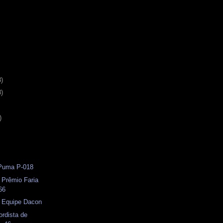
3)
8)
)
 Puma P-018
 Prêmio Faria
66
- Equipe Dacon
ordista de