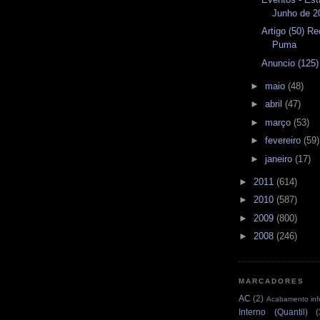
Junho de 2
Artigo (50) R
Puma
Anuncio (125
►
maio
(48)
►
abril
(47)
►
março
(53)
►
fevereiro
(59)
►
janeiro
(17)
►
2011
(614)
►
2010
(587)
►
2009
(800)
►
2008
(246)
MARCADORES
AC
(2)
Acabamento infe
Interno (Quantil)
(