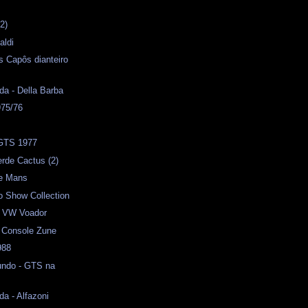
2)
aldi
 Capôs dianteiro
da - Della Barba
75/76
 GTS 1977
rde Cactus (2)
Le Mans
o Show Collection
- VW Voador
) Console Zune
988
ndo - GTS na
da - Alfazoni