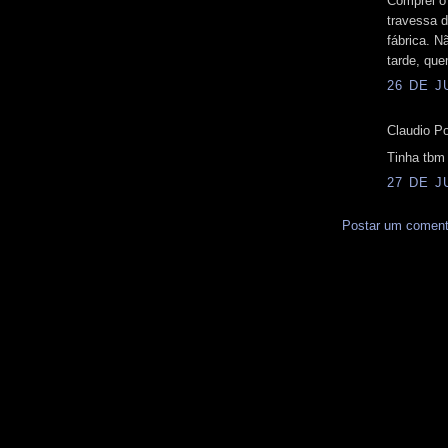
Comprei o 
travessa d
fábrica. 
tarde, que
26 DE J
Claudio Po
Tinha tbm
27 DE J
Postar um coment