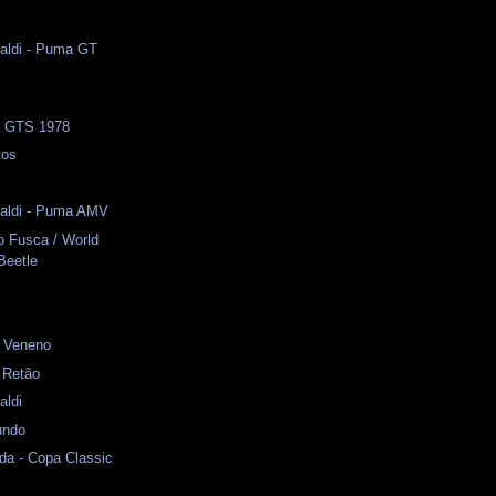
naldi - Puma GT
 - GTS 1978
tos
naldi - Puma AMV
o Fusca / World
Beetle
- Veneno
 Retão
aldi
undo
da - Copa Classic