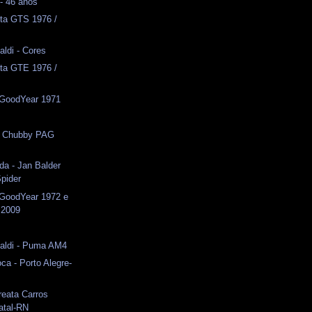
 - 46 anos
rta GTS 1976 /
aldi - Cores
rta GTE 1976 /
 GoodYear 1971
s
 - Chubby PAG
da - Jan Balder
pider
 GoodYear 1972 e
 2009
s
naldi - Puma AM4
ca - Porto Alegre-
reata Carros
atal-RN