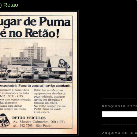
) Retão
PESQUISAR EST
ARQUIVO DO BL