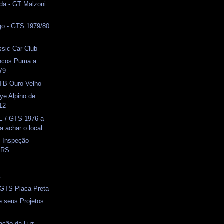
da - GT Malzoni
o - GTS 1979/80
ssic Car Club
ncos Puma a
979
TB Ouro Velho
lye Alpino de
012
E / GTS 1976 a
a achar o local
- Inspeção
o RS
a
 GTS Placa Preta
e seus Projetos
ação da Luz -