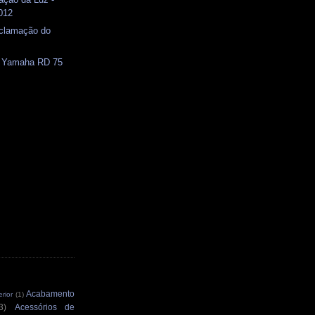
012
eclamação do
) Yamaha RD 75
Acabamento
rior
(1)
3)
Acessórios de