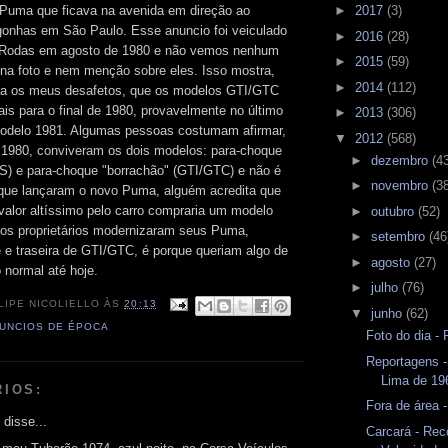
 Puma que ficava na avenida em direção ao
►
2017
(3)
gonhas em São Paulo. Esse anuncio foi veiculado
►
2016
(28)
o Rodas em agosto de 1980 e não vemos nenhum
►
2015
(59)
a foto e nem menção sobre eles. Isso mostra,
►
2014
(112)
ara os meus desafetos, que os modelos GTI/GTC
is para o final de 1980, provavelmente no último
►
2013
(306)
modelo 1981. Algumas pessoas costumam afirmar,
▼
2012
(568)
 1980, conviveram os dois modelos: para-choque
►
dezembro
(4
S) e para-choque "borrachão" (GTI/GTC) e não é
►
novembro
(3
 que lançaram o novo Puma, alguém acredita que
lor altíssimo pelo carro compraria um modelo
►
outubro
(52)
os proprietários modernizaram seus Puma,
►
setembro
(46
e e traseira de GTI/GTC, é porque queriam algo de
►
agosto
(27)
 normal até hoje.
►
julho
(76)
LIPE NICOLIELLO
ÀS
20:13
▼
junho
(62)
UNCIOS DE ÉPOCA
Foto do dia -
Reportagens -
Lima de 19
RIOS:
Fora de área 
 disse...
Carcará - Rec