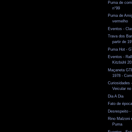
Puma de corri
n°99
Puma de Amig
vermelho
Eventos - Cla
Trava dos Ba
partir de 1
Puma Hot - G
Eventos - Ral
Kitzbühl 2
Maçaneta GT
1978 - Com
Curiosidades 
Veicular n
Dia A Dia
Fato de époc
Desrespeito -
Rino Malzoni 
Puma
Eventos - Est