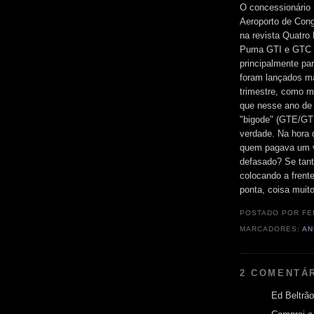
O concessionário
Aeroporto de Con
na revista Quatr
Puma GTI e GTC n
principalmente p
foram lançados ma
trimestre, como 
que nesse ano de
"bigode" (GTE/GT
verdade. Na hora
quem pagava um va
defasado? Se tant
colocando a frent
ponta, coisa muito
POSTADO POR
FE
MARCADORES:
AN
2 COMENTÁ
Ed Beltrão