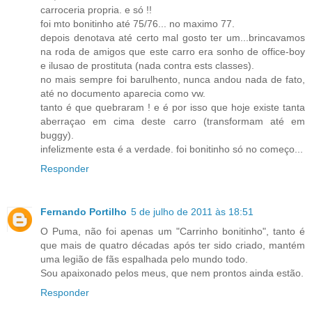
carroceria propria. e só !!
foi mto bonitinho até 75/76... no maximo 77.
depois denotava até certo mal gosto ter um...brincavamos
na roda de amigos que este carro era sonho de office-boy
e ilusao de prostituta (nada contra ests classes).
no mais sempre foi barulhento, nunca andou nada de fato,
até no documento aparecia como vw.
tanto é que quebraram ! e é por isso que hoje existe tanta
aberraçao em cima deste carro (transformam até em
buggy).
infelizmente esta é a verdade. foi bonitinho só no começo...
Responder
Fernando Portilho
5 de julho de 2011 às 18:51
O Puma, não foi apenas um "Carrinho bonitinho", tanto é
que mais de quatro décadas após ter sido criado, mantém
uma legião de fãs espalhada pelo mundo todo.
Sou apaixonado pelos meus, que nem prontos ainda estão.
Responder