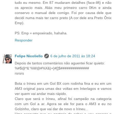
tudo eu mesmo. Em 87 mudaram detalhes (face-lift) e não
os aprecio mais. Aliás meu primeiro carro 0Km e ainda
conservo o manual dele comigo. Foi por causa dele que
decidi numa mais ter carro preto (A cor dele era Preto Ônix
Emp).
PS: Emp = empoeirado, hahaha.
Responder
Felipe Nicoliello
6 de julho de 2011 às 18:24
Depois de tantos comentários não aguentei ficar quieto:
%#$@*&¨%W@#%X&)+}#[]$##############
rsrsrs
Bota o Irineu em um Gol BX com rodinha fina e eu em um
AM3 original para umas dez voltas em Interlagos e vamos
ver quem vai andar mais rápido.
Claro que será o Irineu, afinal foi campeão na categoria
com um Gol a ar. Agora se ele for para o AM3 e eu no
Golzinho, claro que vai dar de novo o Irineu...