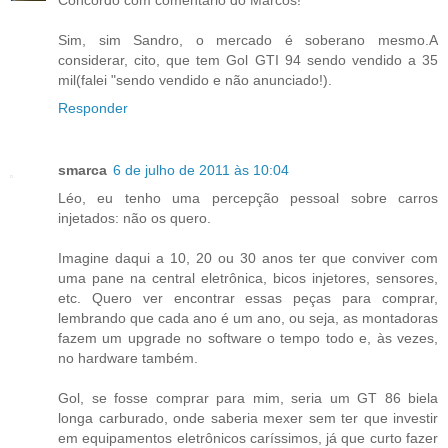
Concordo com comentário do Marcos!
Sim, sim Sandro, o mercado é soberano mesmo.A
considerar, cito, que tem Gol GTI 94 sendo vendido a 35
mil(falei "sendo vendido e não anunciado!).
Responder
smarca
6 de julho de 2011 às 10:04
Léo, eu tenho uma percepção pessoal sobre carros
injetados: não os quero.
Imagine daqui a 10, 20 ou 30 anos ter que conviver com
uma pane na central eletrônica, bicos injetores, sensores,
etc. Quero ver encontrar essas peças para comprar,
lembrando que cada ano é um ano, ou seja, as montadoras
fazem um upgrade no software o tempo todo e, às vezes,
no hardware também.
Gol, se fosse comprar para mim, seria um GT 86 biela
longa carburado, onde saberia mexer sem ter que investir
em equipamentos eletrônicos caríssimos, já que curto fazer