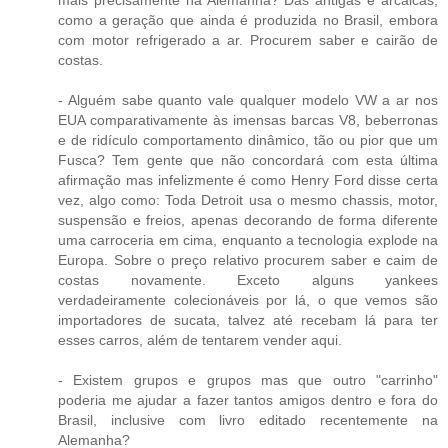
mais precisamente na Alemanha? Das antigas e arcaicas,
como a geração que ainda é produzida no Brasil, embora
com motor refrigerado a ar. Procurem saber e cairão de
costas.
- Alguém sabe quanto vale qualquer modelo VW a ar nos
EUA comparativamente às imensas barcas V8, beberronas
e de ridículo comportamento dinâmico, tão ou pior que um
Fusca? Tem gente que não concordará com esta última
afirmação mas infelizmente é como Henry Ford disse certa
vez, algo como: Toda Detroit usa o mesmo chassis, motor,
suspensão e freios, apenas decorando de forma diferente
uma carroceria em cima, enquanto a tecnologia explode na
Europa. Sobre o preço relativo procurem saber e caim de
costas novamente. Exceto alguns yankees
verdadeiramente colecionáveis por lá, o que vemos são
importadores de sucata, talvez até recebam lá para ter
esses carros, além de tentarem vender aqui.
- Existem grupos e grupos mas que outro "carrinho"
poderia me ajudar a fazer tantos amigos dentro e fora do
Brasil, inclusive com livro editado recentemente na
Alemanha?