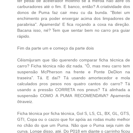
ter pedal de acelerador molinho se a merda não abre os
carburadores até o fim. E banco, então? A criatividade dos
donos de Puma faz cair meu cu da bunda. "Botei um
enchimento pra poder enxergar acima dos limpadores de
parabrisa". Apamerda! E fica roçando a coxa na direção.
Bacana isso, né? Tem que sentar bem no carro pra guiar
rápido.
Fim da parte um e começo da parte dois
Cêismijuram que tão querendo comparar ficha técnica de
carro? Ficha técnica não diz nada. "Ô, mas meu carro tem
suspensão McPherson na frente e Ponte DeDion na
traseira". Tá. E daí? Tá usando amortecedor e mola
calculados pros pesos nos quatro cantos do carro? Tá
usando a pressão CORRETA nos pneus? Tá alinhada a
suspensão COMO A PUMA RECOMENDAVA? Apamerda
ôtraveiz.
Ficha técnica por ficha técnica, Gol S, LS, CL, BX, GL, GTS,
GTI, Copa ou o cazzo que for apóia as rodas muito melhor
no chão do que um Puma. Não que o Puma seja ruim de
curva. Longe disso, até. Do P018 em diante o carrinho ficou