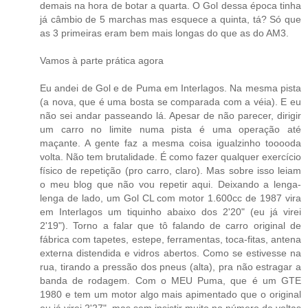
demais na hora de botar a quarta. O Gol dessa época tinha
já câmbio de 5 marchas mas esquece a quinta, tá? Só que
as 3 primeiras eram bem mais longas do que as do AM3.
Vamos à parte prática agora
Eu andei de Gol e de Puma em Interlagos. Na mesma pista
(a nova, que é uma bosta se comparada com a véia). E eu
não sei andar passeando lá. Apesar de não parecer, dirigir
um carro no limite numa pista é uma operação até
maçante. A gente faz a mesma coisa igualzinho tooooda
volta. Não tem brutalidade. É como fazer qualquer exercício
físico de repetição (pro carro, claro). Mas sobre isso leiam
o meu blog que não vou repetir aqui. Deixando a lenga-
lenga de lado, um Gol CL com motor 1.600cc de 1987 vira
em Interlagos um tiquinho abaixo dos 2'20" (eu já virei
2'19"). Torno a falar que tô falando de carro original de
fábrica com tapetes, estepe, ferramentas, toca-fitas, antena
externa distendida e vidros abertos. Como se estivesse na
rua, tirando a pressão dos pneus (alta), pra não estragar a
banda de rodagem. Com o MEU Puma, que é um GTE
1980 e tem um motor algo mais apimentado que o original