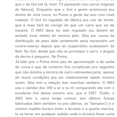
que o do Gol (vê lá, hein! Tô pensando nos carros originais
de fábrica). Enquanto que o Gol a gente arremessa pra
dentro de uma curva, no Puma a gente faz isso com mais
cuidado. O Gol foi regulado de fábrica pra sair de frente,
que é mais fácil de corrigir do que um carro que sai de
traseira. O AM3 deve ter sido regulado (ou devem ter
tentado esse efeito) do mesmo jeito. Mas por causa da
distribuição de peso dele certamente seria necessário um
contra-esterço depois que as suspensões acabassem de
fletir. No Gol, desde que não se provoque o carro, o ângulo
de deriva é pequeno. No Puma...
Já falei que o Puma toma pau de aproximação e de saída
de curva e que de contorno fica complicado pra neguinho
que não domina a técnica de carro sobreesterçante, apesar
de reunir condições pra ser relativamente rápido mesmo
assim. Mas tem a relação das marchas também. O AM3
usa o câmbio dos VW a ar e eu tô comparando ele com o
excelente Gol desse mesmo ano, que é 1987. Então, o
AM3 tem a caixa longa comum aos últimos fuscas
fabricados (tem também os pós últimos, os "itamares") e o
mesmo maldito buraco entre a terceira e a quarta marcha.
Ia se ferrar em qualquer subida onde a terceira fosse curta