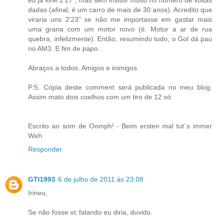
eu já virei 2'27", mas sem insistir muito no número de voltas
dadas (afinal, é um carro de mais de 30 anos). Acredito que
viraria uns 2'23" se não me importasse em gastar mais
uma grana com um motor novo (é. Motor a ar de rua
quebra, infelizmente). Então, resumindo tudo, o Gol dá pau
no AM3. E fim de papo.
Abraços a todos. Amigos e inimigos.
P.S. Cópia deste comment será publicada no meu blog.
Assim mato dois coelhos com um tiro de 12 só.
Escrito ao som de Oomph! - Beim ersten mal tut´s immer
Weh
Responder
GTI1993
6 de julho de 2011 às 23:08
Irineu,
Se não fosse vc falando eu diria, duvido.