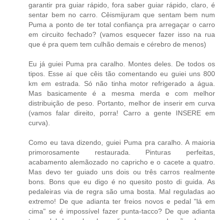
garantir pra guiar rápido, fora saber guiar rápido, claro, é
sentar bem no carro. Cêismijuram que sentam bem num
Puma a ponto de ter total confiança pra arregaçar o carro
em circuito fechado? (vamos esquecer fazer isso na rua
que é pra quem tem culhão demais e cérebro de menos)
Eu já guiei Puma pra caralho. Montes deles. De todos os
tipos. Esse aí que cêis tão comentando eu guiei uns 800
km em estrada. Só não tinha motor refrigerado a água.
Mas basicamente é a mesma merda e com melhor
distribuição de peso. Portanto, melhor de inserir em curva
(vamos falar direito, porra! Carro a gente INSERE em
curva).
Como eu tava dizendo, guiei Puma pra caralho. A maioria
primorosamente restaurada. Pinturas perfeitas,
acabamento alemãozado no capricho e o cacete a quatro.
Mas devo ter guiado uns dois ou três carros realmente
bons. Bons que eu digo é no quesito posto di guida. As
pedaleiras via de regra são uma bosta. Mal reguladas ao
extremo! De que adianta ter freios novos e pedal "lá em
cima" se é impossível fazer punta-tacco? De que adianta