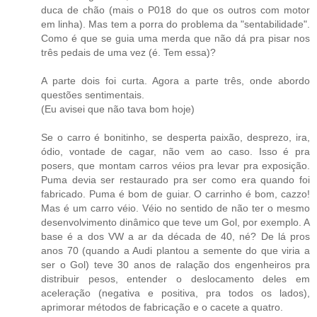
duca de chão (mais o P018 do que os outros com motor
em linha). Mas tem a porra do problema da "sentabilidade".
Como é que se guia uma merda que não dá pra pisar nos
três pedais de uma vez (é. Tem essa)?
A parte dois foi curta. Agora a parte três, onde abordo
questões sentimentais.
(Eu avisei que não tava bom hoje)
Se o carro é bonitinho, se desperta paixão, desprezo, ira,
ódio, vontade de cagar, não vem ao caso. Isso é pra
posers, que montam carros véios pra levar pra exposição.
Puma devia ser restaurado pra ser como era quando foi
fabricado. Puma é bom de guiar. O carrinho é bom, cazzo!
Mas é um carro véio. Véio no sentido de não ter o mesmo
desenvolvimento dinâmico que teve um Gol, por exemplo. A
base é a dos VW a ar da década de 40, né? De lá pros
anos 70 (quando a Audi plantou a semente do que viria a
ser o Gol) teve 30 anos de ralação dos engenheiros pra
distribuir pesos, entender o deslocamento deles em
aceleração (negativa e positiva, pra todos os lados),
aprimorar métodos de fabricação e o cacete a quatro.