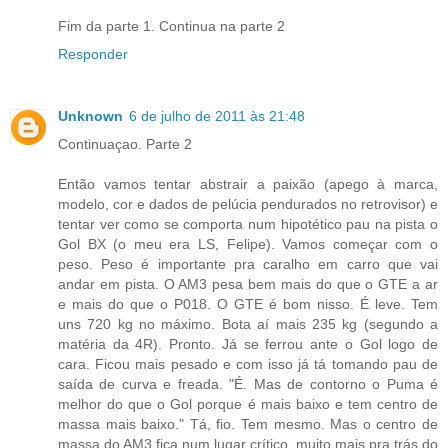
Fim da parte 1. Continua na parte 2
Responder
Unknown
6 de julho de 2011 às 21:48
Continuaçao. Parte 2
Então vamos tentar abstrair a paixão (apego à marca,
modelo, cor e dados de pelúcia pendurados no retrovisor) e
tentar ver como se comporta num hipotético pau na pista o
Gol BX (o meu era LS, Felipe). Vamos começar com o
peso. Peso é importante pra caralho em carro que vai
andar em pista. O AM3 pesa bem mais do que o GTE a ar
e mais do que o P018. O GTE é bom nisso. É leve. Tem
uns 720 kg no máximo. Bota aí mais 235 kg (segundo a
matéria da 4R). Pronto. Já se ferrou ante o Gol logo de
cara. Ficou mais pesado e com isso já tá tomando pau de
saída de curva e freada. "É. Mas de contorno o Puma é
melhor do que o Gol porque é mais baixo e tem centro de
massa mais baixo." Tá, fio. Tem mesmo. Mas o centro de
massa do AM3 fica num lugar crítico, muito mais pra trás do