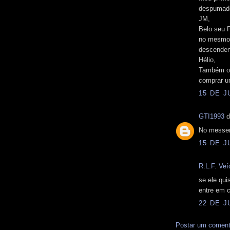
despumado
JM,
Belo seu P
no mesmo 
descenden
Hélio,
Também ou
comprar u
15 DE J
GTI1993
d
No messeng
15 DE J
R.L.F. Veí
se ele qu
entre em 
22 DE J
Postar um coment