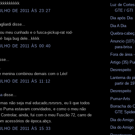
kkkkkkkkkk
Luz de Corte
GTE / GTI
ULHO DE 2011 ÀS 23:27
Dia após Dia
liardi disse...
Dia A Dia
ltou meu cunhado e o fusca-pickup-rat rod-
Quebra-cabeç
l- baja bug dele...kkkk
Anuncio (107)
ULHO DE 2011 ÀS 00:40
para-brisa
Fora de área 
sse...
Artigo (35) 
.
Desrespeito
e menina combinou demais com o Léo!
Lanterna do pi
ULHO DE 2011 ÀS 11:12
partir de 1
Desrespeito
na
disse...
Puma+Arts
mas não seja mal educado,rsrsrsrs, eu li que todos
Borracha do 
o Puma estavam convidados, e como o meu não
GTE Spide
Controlar, ainda, fui com o meu Fuscão 72, carro de
Dia do Amigo 
om acessórios de época.abçs.
Dia do Amigo
ULHO DE 2011 ÀS 15:33