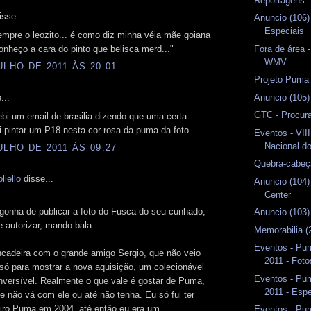
Reportagens 
sse...
Anuncio (106)
Especiais
sempre o leozito... é como diz minha véia mãe goiana
nheço a cara do pinto que belisca merd..."
Fora de área 
WMV
ULHO DE 2011 ÀS 20:01
Projeto Puma 
Anuncio (105)
...
GTC - Procur
ebi um email de brasilia dizendo que uma certa
 pintar um P18 nesta cor rosa da puma da foto....
Eventos - VII
Nacional d
ULHO DE 2011 ÀS 09:27
Quebra-cabeç
liello
disse...
Anuncio (104
Center
gonha de publicar a foto do Fusca do seu cunhado,
Anuncio (103)
 autorizar, mando bala.
Memorabilia (
Eventos - Pu
ncadeira com o grande amigo Sergio, que não veio
2011 - Foto
só para mostrar a nova aquisição, um colecionável
Eventos - Pu
nversível. Realmente o que vale é gostar de Puma,
2011 - Espe
não vá com ele ou até não tenha. Eu só fui ter
iro Puma em 2004, até então eu era um
Eventos - Pu