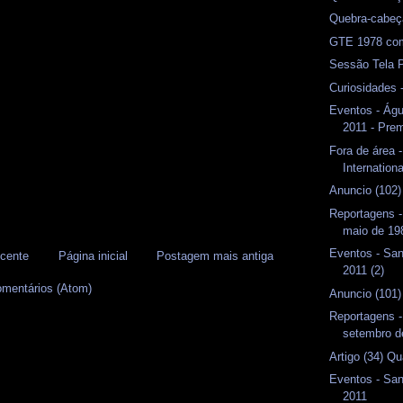
Quebra-cabeç
GTE 1978 co
Sessão Tela 
Curiosidades 
Eventos - Águ
2011 - Prem
Fora de área 
Internatio
Anuncio (102
Reportagens 
maio de 19
Eventos - Sa
cente
Página inicial
Postagem mais antiga
2011 (2)
omentários (Atom)
Anuncio (101)
Reportagens 
setembro d
Artigo (34) Q
Eventos - Sa
2011