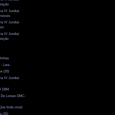
miação
ma IV Jundiaí
omóveis
ma IV Jundiaí
gos
ma IV Jundiaí
osição
s
tinhas
- Lara
a (20)
ma IV Jundiaí
 1984
- De Lorean DMC-
Que linda vista!
a (25)