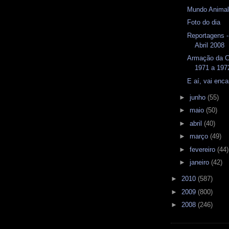
Mundo Anima
Foto do dia
Reportagens 
Abril 2008
Armação da C
1971 a 197
E aí, vai enca
►
junho
(55)
►
maio
(50)
►
abril
(40)
►
março
(49)
►
fevereiro
(44)
►
janeiro
(42)
►
2010
(587)
►
2009
(800)
►
2008
(246)