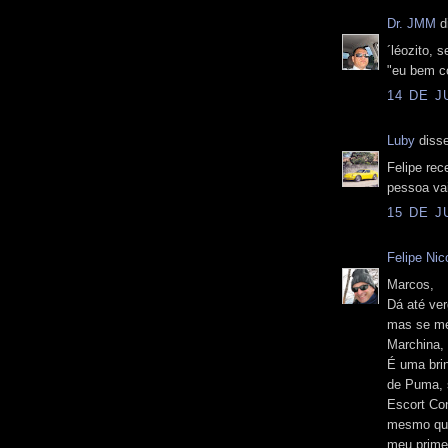
Dr. JMM
di
´léozito, 
"eu bem co
14 DE J
Luby
disse
Felipe rec
pessoa vai
15 DE J
Felipe Nico
Marcos,
Dá até ver
mas se me
Marchina,
É uma bri
de Puma, 
Escort Co
mesmo que 
meu prime