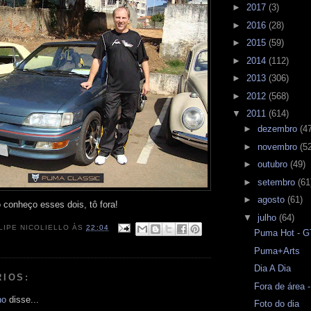
►
2017
(3)
►
2016
(28)
►
2015
(59)
►
2014
(112)
►
2013
(306)
►
2012
(568)
▼
2011
(614)
►
dezembro
(4
►
novembro
(5
►
outubro
(49)
►
setembro
(61
►
agosto
(61)
 conheço esses dois, tô fora!
▼
julho
(64)
LIPE NICOLIELLO
ÀS
22:04
Puma Hot - G
Puma+Arts
Dia A Dia
RIOS:
Fora de área -
ho
disse...
Foto do dia