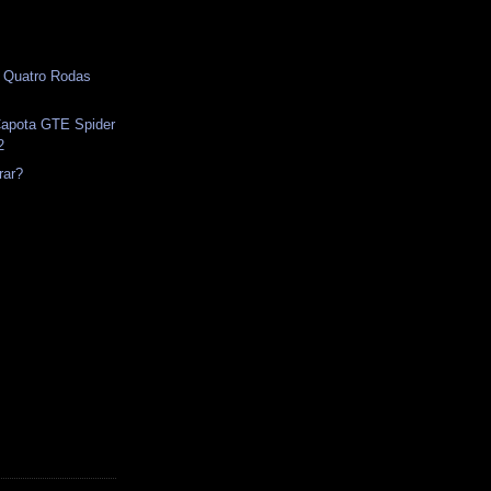
l
- Quatro Rodas
apota GTE Spider
2
rar?