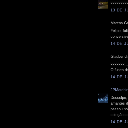
kkkkkkkk
13 DE J
Marcos Gag
Felipe, fa
conversíve
14 DE J
Glauber di
kkkkkkk...
O fusca d
14 DE J
JPMarchi
Desculpe, 
amantes d
passou no 
coleção c
14 DE J