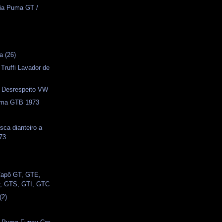
sia Puma GT /
a (26)
 Truffi Lavador de
- Desrespeito VW
Puma GTB 1973
sca dianteiro a
973
Capô GT, GTE,
r, GTS, GTI, GTC
(2)