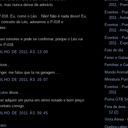
, mas nunca deixei de adorá-lo.
2011 - Pre
Eventos - Pu
-018. Eu, como o Léo... Não! Não é nada disso! Eu,
2011 - Aut
conceito do Léo, adoramos o P-018 e
Eventos - Pu
tes.
2011 - Ami
Eventos - Pu
vi rumores e pode se confirmar, porque o Léo vai
2011 - Exp
m P-018.
Foto do dia
ULHO DE 2011 ÀS 13:00
Feras e Gata
isse...
Ferinhas e Ga
Mundo Animal 
er, me falou que ta na garagem.....
Miniatura Pum
ULHO DE 2011 ÀS 16:07
Eventos - Pu
2011
culos
disse...
Puma GTB S4
iser adquirir um puma em otimo estado e bom preço
contato comigo.
Fora de área 
12 (2)
ULHO DE 2011 ÀS 09:45
Vista Aérea - 
ário
Quebra-cabeç