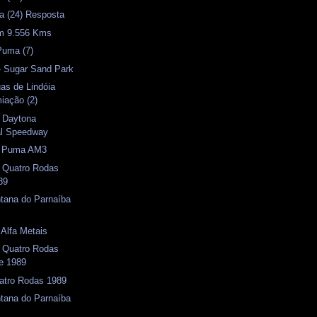
a (24) Resposta
m 9.556 Kms
Puma (7)
- Sugar Sand Park
as de Lindóia
iação (2)
- Daytona
nal Speedway
) Puma AM3
- Quatro Rodas
89
ntana do Parnaíba
 Alfa Metais
- Quatro Rodas
e 1989
uatro Rodas 1989
ntana do Parnaíba