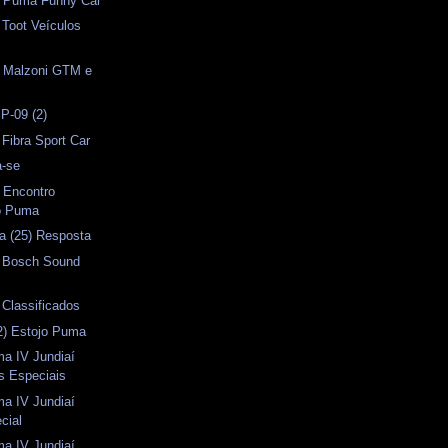
- Puma Funny Car
 Toot Veículos
- Malzoni GTM e
P-09 (2)
 Fibra Sport Car
a-se
I Encontro
o Puma
a (25) Resposta
) Bosch Sound
 Classificados
2) Estojo Puma
ma IV Jundiaí
s Especiais
ma IV Jundiaí
cial
ma IV Jundiaí