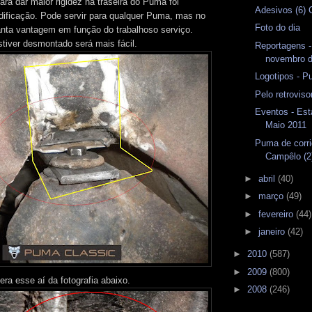
ra dar maior rigidez na traseira do Puma foi
Adesivos (6)
ificação. Pode servir para qualquer Puma, mas no
Foto do dia
tanta vantagem em função do trabalhoso serviço.
stiver desmontado será mais fácil.
Reportagens -
novembro 
Logotipos - P
Pelo retrovis
Eventos - Est
Maio 2011
Puma de corr
Campêlo (2
►
abril
(40)
►
março
(49)
►
fevereiro
(44)
►
janeiro
(42)
►
2010
(587)
►
2009
(800)
 era esse aí da fotografia abaixo.
►
2008
(246)