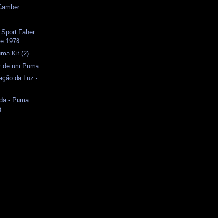
 Camber
 Sport Faher
de 1978
uma Kit (2)
or de um Puma
ação da Luz -
ida - Puma
)