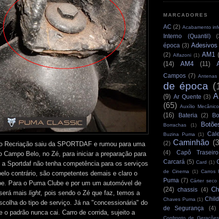
MARCADORES
AC
(2)
Acabamento infe
Interno (Quantil)
(
Adesivos
época
(3)
AM1
(2)
Alfazoni
(1)
(14)
AM4
(11)
Campos
(7)
Antenas
de época
(
A
(9)
Ar Quente
(3)
(65)
Auxílio Mecânico
(16)
Bateria
(2)
Bo
Botõe
Borrachas
(1)
Cale
Buzina Puma
(1)
Caminhão
(
(2)
o Recriação saiu da SPORTDAF e rumou para uma
(4)
Capô Traseiro
do Campo Belo, no Zé, para iniciar a preparação para
Carcará
(5)
Card
(1)
e a Sportdaf não tenha competência para os serviços
de Cinema
(1)
Carros
pelo contrário, são competentes demais e claro o
Puma
(7)
Cárter seco
e. Para o Puma Clube e por um um automóvel de
(24)
Ch
chassis
(4)
o será mais
light,
pois sendo o Zé que faz, temos a
Child
Chaves Puma
(1)
scolha do tipo de serviço. Já na "concessionária" do
de Segurança
(4)
o padrão nunca cai. Carro de corrida, sujeito a
Confronto de Gerações