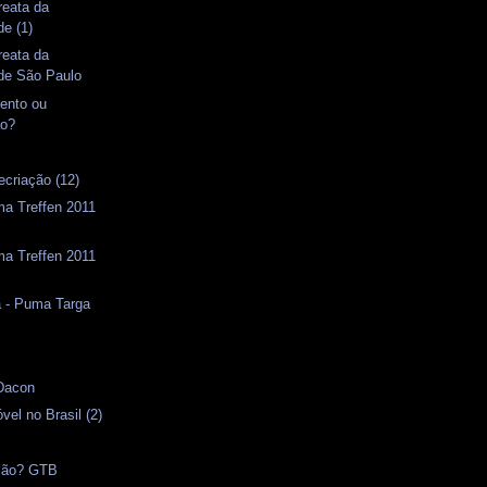
reata da
de (1)
reata da
ade São Paulo
ento ou
ão?
ecriação (12)
ma Treffen 2011
ma Treffen 2011
a - Puma Targa
s
 Dacon
vel no Brasil (2)
nião? GTB