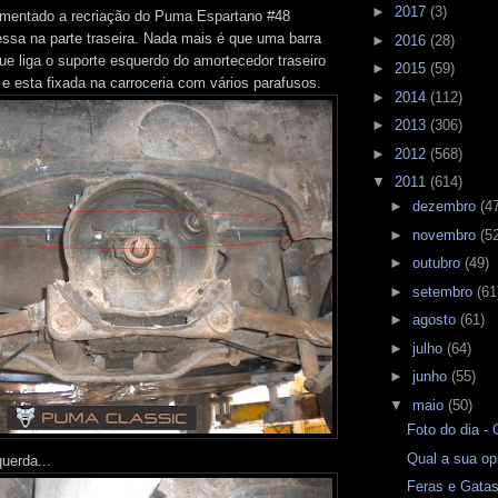
►
2017
(3)
mentado a recriação do Puma Espartano #48
ssa na parte traseira. Nada mais é que uma barra
►
2016
(28)
e liga o suporte esquerdo do amortecedor traseiro
►
2015
(59)
, e esta fixada na carroceria com vários parafusos.
►
2014
(112)
►
2013
(306)
►
2012
(568)
▼
2011
(614)
►
dezembro
(4
►
novembro
(5
►
outubro
(49)
►
setembro
(61
►
agosto
(61)
►
julho
(64)
►
junho
(55)
▼
maio
(50)
Foto do dia -
Qual a sua op
uerda...
Feras e Gata