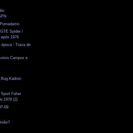
dio
SPN
- Pumadamo
 GTE Spider /
 após 1976
 época - Trava de
 Anisio Campos e
- Bug Kadron
s
 Sport Faher
e 1978 (2)
 P-09
inião?
s