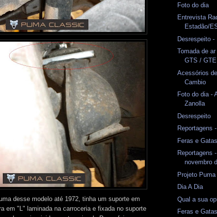
Foto do dia
Entrevista Ra
Estadão/E
Desrespeito 
Tomada de ar
GTS / GTE
Acessórios de
Cambio
Foto do dia -
Zanolla
Desrespeito
Reportagens 
Feras e Gata
Reportagens -
novembro d
Projeto Puma
Dia A Dia
Puma desse modelo até 1972, tinha um suporte em
Qual a sua op
ra em "L" laminada na carroceria e fixada no suporte
Feras e Gata