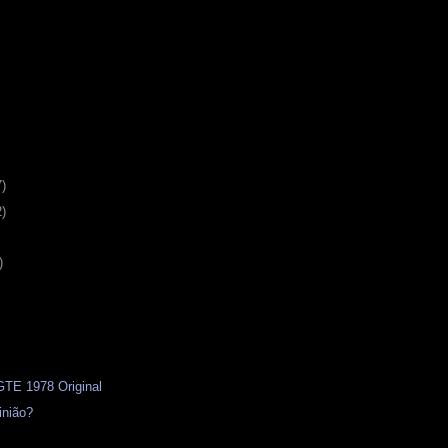
7)
2)
)
 GTE 1978 Original
inião?
s