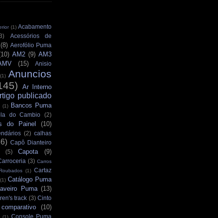
Acabamento
rior
(1)
3)
Acessórios de
(8)
Aerofólio Puma
(10)
AM2
(9)
AM3
AMV
(15)
Anisio
Anuncios
(1)
145)
Ar Interno
rtigo publicado
Bancos Puma
(1)
la do Cambio
(2)
s do Painel
(10)
ndários
(2)
calhas
36)
Capô Dianteiro
Capota
(9)
(5)
Carroceria
(3)
Carros
Cartaz
 Roubados
(1)
Catálogo Puma
(1)
aveiro Puma
(13)
ren's track
(3)
Cinto
comparativo
(10)
Console Puma
(1)