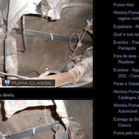
Puma+Arts
História Puma
regime mili
Espartano - R
Qual a sua op
Eventos - Pas
Petrópolis
Fora de área 
Roadster
Eventos - Águ
2011 - Conv
Feras e Gata
História Puma
 direita.
Catálogos 
História Puma
Automóvel
Entrega do B
Classic
Puma pelo m