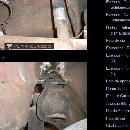
Eventos - Car
Solidarieda
Eventos - Car
Solidaried
Rodas - Polim
diamantaç
Foto do dia
Espartano - R
Eventos - Pu
te.
(2)
Eventos - Pu
(1)
Foto de époc
Puma Targa
Feras e Gata
Anuncio (95)
Dia do Automó
Foto do dia
Qual sua opi