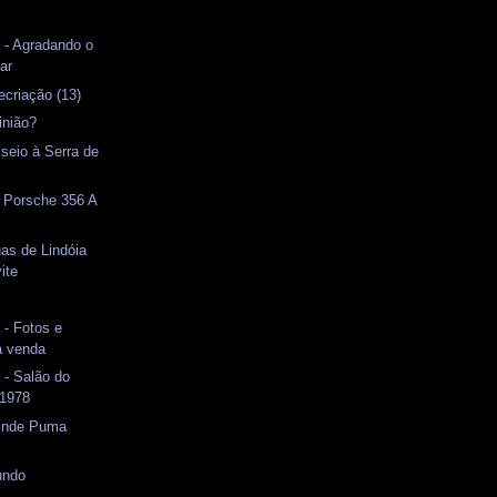
 - Agradando o
tar
ecriação (13)
inião?
seio à Serra de
- Porsche 356 A
as de Lindóia
ite
s
 - Fotos e
à venda
 - Salão do
 1978
rinde Puma
undo