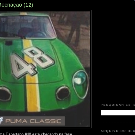
Recriação (12)
PESQUISAR EST
ARQUIVO DO BL
uma Espartano #48 está chegando na fase