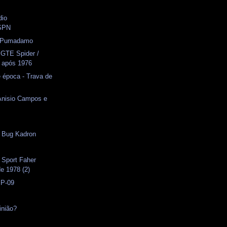
dio
SPN
- Pumadamo
 GTE Spider /
 após 1976
 época - Trava de
 Anisio Campos e
- Bug Kadron
s
 Sport Faher
e 1978 (2)
 P-09
inião?
s