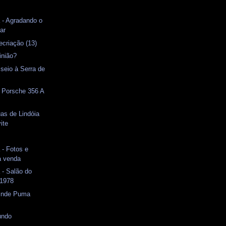
 - Agradando o
tar
ecriação (13)
inião?
seio à Serra de
- Porsche 356 A
as de Lindóia
ite
s
 - Fotos e
à venda
 - Salão do
 1978
rinde Puma
undo