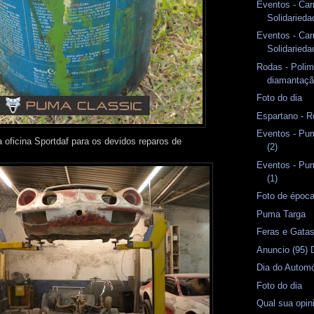
Eventos - Car
Solidarieda
Eventos - Car
Solidaried
Rodas - Polim
diamantaç
Foto do dia
Espartano - R
Eventos - Pu
 oficina Sportdaf para os devidos reparos de
(2)
.
Eventos - Pu
(1)
Foto de époc
Puma Targa
Feras e Gata
Anuncio (95)
Dia do Automó
Foto do dia
Qual sua opi