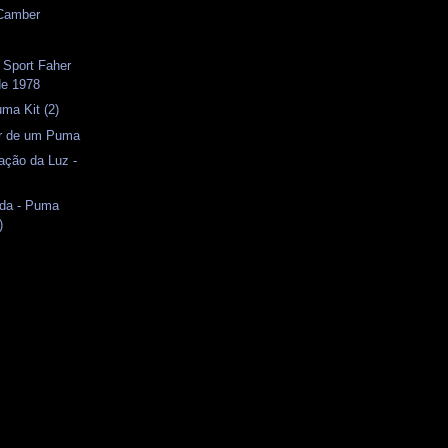
 Camber
 Sport Faher
de 1978
uma Kit (2)
or de um Puma
ação da Luz -
ida - Puma
)