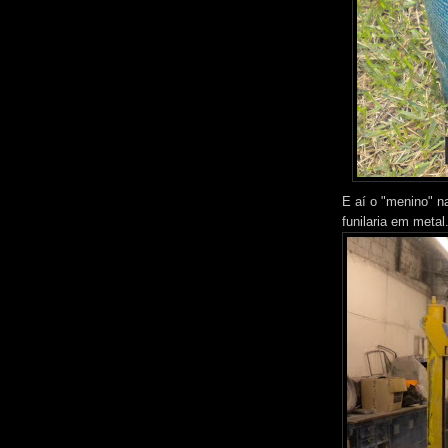
E aí o "menino" na
funilaria em metal