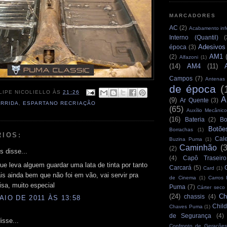
MARCADORES
AC
(2)
Acabamento infe
Interno (Quantil)
(
Adesivos
época
(3)
AM1
(2)
Alfazoni
(1)
(14)
AM4
(11)
Campos
(7)
Antenas
de época
(
LIPE NICOLIELLO
ÀS
21:26
A
(9)
Ar Quente
(3)
RRIDA
,
ESPARTANO RECRIAÇÃO
(65)
Auxílio Mecânico
(16)
Bateria
(2)
Bo
Botõe
Borrachas
(1)
RIOS:
Cale
Buzina Puma
(1)
Caminhão
(
(2)
 disse...
(4)
Capô Traseiro
ue leva alguem guardar uma lata de tinta por tanto
Carcará
(5)
Card
(1)
s ainda bem que não foi em vão, vai servir pra
de Cinema
(1)
Carros
sa, muito especial
Puma
(7)
Cárter seco
(24)
Ch
chassis
(4)
AIO DE 2011 ÀS 13:58
Child
Chaves Puma
(1)
de Segurança
(4)
isse...
Confronto de Gerações