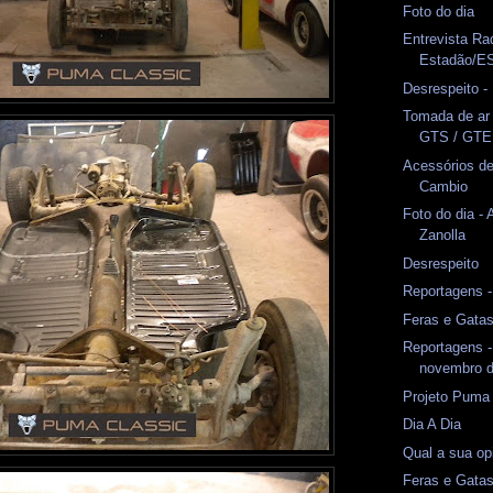
Foto do dia
Entrevista Ra
Estadão/E
Desrespeito 
Tomada de ar
GTS / GTE
Acessórios de
Cambio
Foto do dia -
Zanolla
Desrespeito
Reportagens 
Feras e Gata
Reportagens -
novembro d
Projeto Puma
Dia A Dia
Qual a sua op
Feras e Gata