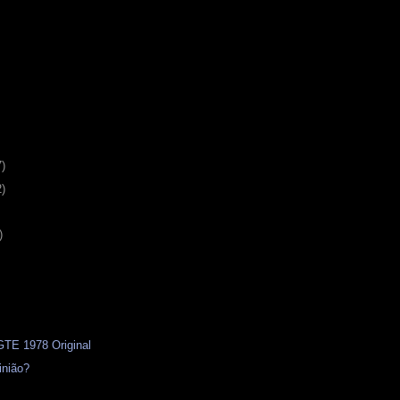
7)
2)
)
 GTE 1978 Original
inião?
s