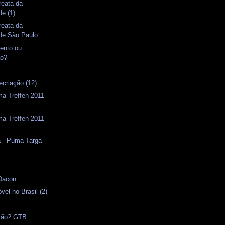
reata da
de (1)
reata da
ade São Paulo
ento ou
ão?
ecriação (12)
ma Treffen 2011
ma Treffen 2011
a - Puma Targa
s
 Dacon
vel no Brasil (2)
nião? GTB