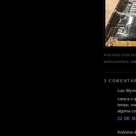
POSTADO POR
FE
MARCADORES:
CO
3 COMENTÁ
Luis Wynns
caraca o q
tempo, mai
alguma coi
22 DE M
Anônimo d