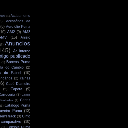
Acabamento
rior
(1)
3)
Acessórios de
(8)
Aerofólio Puma
(10)
AM2
(9)
AM3
AMV
(15)
Anisio
Anuncios
(1)
145)
Ar Interno
rtigo publicado
Bancos Puma
(1)
la do Cambio
(2)
s do Painel
(10)
ndários
(2)
calhas
36)
Capô Dianteiro
Capota
(9)
(5)
Carroceria
(3)
Carros
Cartaz
 Roubados
(1)
Catálogo Puma
(1)
aveiro Puma
(13)
ren's track
(3)
Cinto
comparativo
(10)
Console Puma
(1)