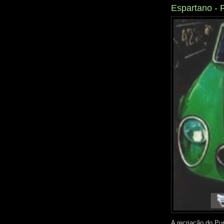
Espartano - 
A recriação do P