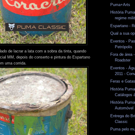
Puma+Arts
História Puma
regime mili
Espartano - R
Qual a sua op
Eventos - Pas
Petrópolis
ado de lacrar a lata com a sobra da tinta, quando
Fora de área 
ial MM, depois do conserto e pintura do Espartano
Roadster
em uma corrida.
Eventos - Águ
2011 - Conv
Feras e Gata
História Puma
Catálogos 
História Puma
Automóvel
Entrega do B
Classic
Puma pelo m