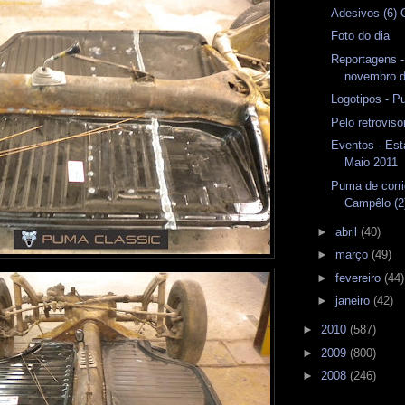
Adesivos (6)
Foto do dia
Reportagens -
novembro 
Logotipos - P
Pelo retrovis
Eventos - Est
Maio 2011
Puma de corr
Campêlo (2
►
abril
(40)
►
março
(49)
►
fevereiro
(44)
►
janeiro
(42)
►
2010
(587)
►
2009
(800)
►
2008
(246)