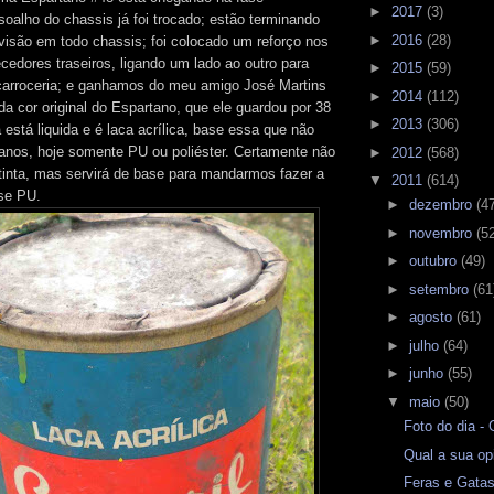
►
2017
(3)
soalho do chassis já foi trocado; estão terminando
►
2016
(28)
evisão em todo chassis; foi colocado um reforço nos
cedores traseiros, ligando um lado ao outro para
►
2015
(59)
 carroceria; e ganhamos do meu amigo José Martins
►
2014
(112)
da cor original do Espartano, que ele guardou por 38
►
2013
(306)
a está liquida e é laca acrílica, base essa que não
 anos, hoje somente PU ou poliéster. Certamente não
►
2012
(568)
inta, mas servirá de base para mandarmos fazer a
▼
2011
(614)
ase PU.
►
dezembro
(4
►
novembro
(5
►
outubro
(49)
►
setembro
(61
►
agosto
(61)
►
julho
(64)
►
junho
(55)
▼
maio
(50)
Foto do dia -
Qual a sua op
Feras e Gata