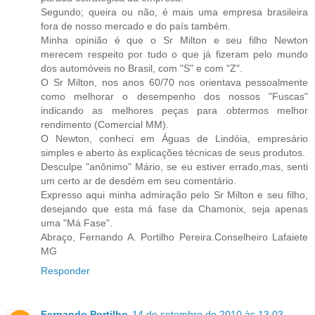
Segundo; queira ou não, é mais uma empresa brasileira
fora de nosso mercado e do país também.
Minha opinião é que o Sr Milton e seu filho Newton
merecem respeito por tudo o que já fizeram pelo mundo
dos automóveis no Brasil, com "S" e com "Z".
O Sr Milton, nos anos 60/70 nos orientava pessoalmente
como melhorar o desempenho dos nossos "Fuscas"
indicando as melhores peças para obtermos melhor
rendimento (Comercial MM).
O Newton, conheci em Águas de Lindóia, empresário
simples e aberto às explicações técnicas de seus produtos.
Desculpe "anônimo" Mário, se eu estiver errado,mas, senti
um certo ar de desdém em seu comentário.
Expresso aqui minha admiração pelo Sr Milton e seu filho,
desejando que esta má fase da Chamonix, seja apenas
uma "Má Fase".
Abraço, Fernando A. Portilho Pereira.Conselheiro Lafaiete
MG
Responder
Fernando Portilho
14 de setembro de 2010 às 13:03