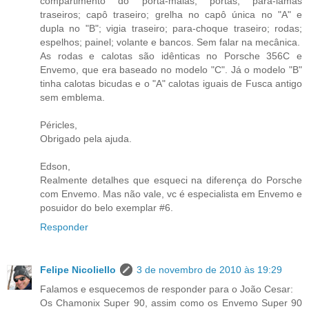
compartimento do porta-malas; portas; para-lamas
traseiros; capô traseiro; grelha no capô única no "A" e
dupla no "B"; vigia traseiro; para-choque traseiro; rodas;
espelhos; painel; volante e bancos. Sem falar na mecânica.
As rodas e calotas são idênticas no Porsche 356C e
Envemo, que era baseado no modelo "C". Já o modelo "B"
tinha calotas bicudas e o "A" calotas iguais de Fusca antigo
sem emblema.
Péricles,
Obrigado pela ajuda.
Edson,
Realmente detalhes que esqueci na diferença do Porsche
com Envemo. Mas não vale, vc é especialista em Envemo e
posuidor do belo exemplar #6.
Responder
Felipe Nicoliello
3 de novembro de 2010 às 19:29
Falamos e esquecemos de responder para o João Cesar:
Os Chamonix Super 90, assim como os Envemo Super 90