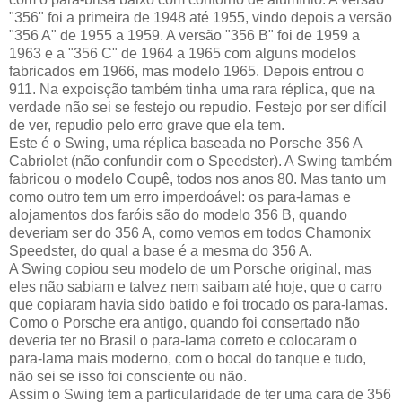
"356" foi a primeira de 1948 até 1955, vindo depois a versão
"356 A" de 1955 a 1959. A versão "356 B" foi de 1959 a
1963 e a "356 C" de 1964 a 1965 com alguns modelos
fabricados em 1966, mas modelo 1965. Depois entrou o
911. Na expoisção também tinha uma rara réplica, que na
verdade não sei se festejo ou repudio. Festejo por ser difícil
de ver, repudio pelo erro grave que ela tem.
Este é o Swing, uma réplica baseada no Porsche 356 A
Cabriolet (não confundir com o Speedster). A Swing também
fabricou o modelo Coupê, todos nos anos 80. Mas tanto um
como outro tem um erro imperdoável: os para-lamas e
alojamentos dos faróis são do modelo 356 B, quando
deveriam ser do 356 A, como vemos em todos Chamonix
Speedster, do qual a base é a mesma do 356 A.
A Swing copiou seu modelo de um Porsche original, mas
eles não sabiam e talvez nem saibam até hoje, que o carro
que copiaram havia sido batido e foi trocado os para-lamas.
Como o Porsche era antigo, quando foi consertado não
deveria ter no Brasil o para-lama correto e colocaram o
para-lama mais moderno, com o bocal do tanque e tudo,
não sei se isso foi consciente ou não.
Assim o Swing tem a particularidade de ter uma cara de 356