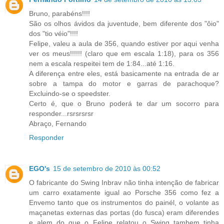
Bruno, parabéns!!!!
São os olhos ávidos da juventude, bem diferente dos "ôio"
dos "tio véio"!!!!
Felipe, valeu a aula de 356, quando estiver por aqui venha
ver os meus!!!!!! (claro que em escala 1:18), para os 356
nem a escala respeitei tem de 1:84...até 1:16.
A diferença entre eles, está basicamente na entrada de ar
sobre a tampa do motor e garras de parachoque?
Excluindo-se o speedster.
Certo é, que o Bruno poderá te dar um socorro para
responder...rsrsrsrsr
Abraço, Fernando
Responder
EGO's
15 de setembro de 2010 às 00:52
O fabricante do Swing Inbrav não tinha intenção de fabricar
um carro exatamente igual ao Porsche 356 como fez a
Envemo tanto que os instrumentos do painél, o volante as
maçanetas externas das portas (do fusca) eram diferendes
e alem do que o Felipe relatou o Swing tambem tinha