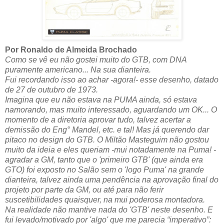
Por Ronaldo de Almeida Brochado
Como se vê eu não gostei muito do GTB, com DNA
puramente americano... Na sua dianteira.
Fui recordando isso ao achar -agora!- esse desenho, datado
de 27 de outubro de 1973.
Imagina que eu não estava na PUMA ainda, só estava
namorando, mas muito interessado, aguardando um OK... O
momento de a diretoria aprovar tudo, talvez acertar a
demissão do Eng° Mandel, etc. e tal! Mas já querendo dar
pitaco no design do GTB. O Miltão Masteguim não gostou
muito da ideia e eles queriam -mui notadamente na Puma! -
agradar a GM, tanto que o 'primeiro GTB' (que ainda era
GTO) foi exposto no Salão sem o 'logo Puma' na grande
dianteira, talvez ainda uma pendência na aprovação final do
projeto por parte da GM, ou até para não ferir
suscetibilidades quaisquer, na mui poderosa montadora.
Na realidade não mantive nada do 'GTB' neste desenho. E
fui levado/motivado por 'algo' que me parecia “imperativo”: