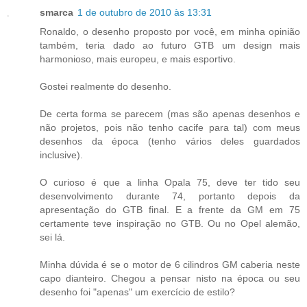
smarca
1 de outubro de 2010 às 13:31
Ronaldo, o desenho proposto por você, em minha opinião
também, teria dado ao futuro GTB um design mais
harmonioso, mais europeu, e mais esportivo.
Gostei realmente do desenho.
De certa forma se parecem (mas são apenas desenhos e
não projetos, pois não tenho cacife para tal) com meus
desenhos da época (tenho vários deles guardados
inclusive).
O curioso é que a linha Opala 75, deve ter tido seu
desenvolvimento durante 74, portanto depois da
apresentação do GTB final. E a frente da GM em 75
certamente teve inspiração no GTB. Ou no Opel alemão,
sei lá.
Minha dúvida é se o motor de 6 cilindros GM caberia neste
capo dianteiro. Chegou a pensar nisto na época ou seu
desenho foi "apenas" um exercício de estilo?