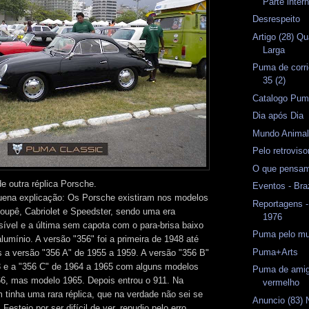
Parte inter
Desrespeito
Artigo (28) Qu
Larga
Puma de corri
35 (2)
Catalogo Pu
Dia após Dia
Mundo Anima
Pelo retrovis
O que pensam
e outra réplica Porsche.
Eventos - Bra
uena explicação: Os Porsche existiram nos modelos
Reportagens -
oupê, Cabriolet e Speedster, sendo uma era
1976
sível e a última sem capota com o para-brisa baixo
Puma pelo mu
umínio. A versão "356" foi a primeira de 1948 até
Puma+Arts
s a versão "356 A" de 1955 a 1959. A versão "356 B"
3 e a "356 C" de 1964 a 1965 com alguns modelos
Puma de amig
6, mas modelo 1965. Depois entrou o 911. Na
vermelho
tinha uma rara réplica, que na verdade não sei se
Anuncio (83) 
 Festejo por ser difícil de ver, repudio pelo erro