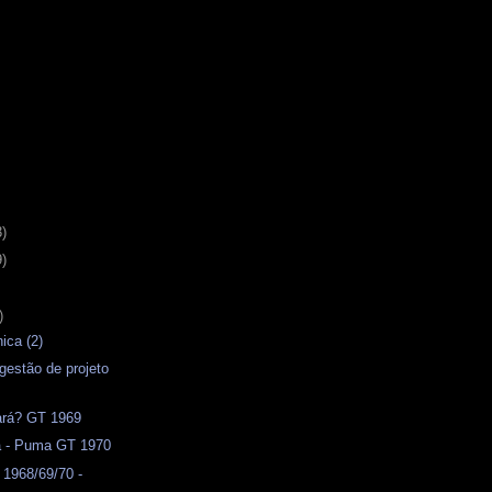
3)
9)
)
ica (2)
ugestão de projeto
ará? GT 1969
a - Puma GT 1970
1968/69/70 -