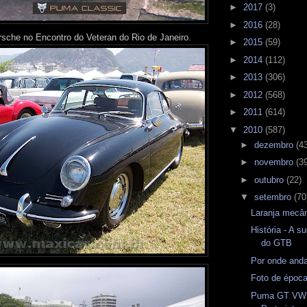
►
2017
(3)
►
2016
(28)
sche no Encontro do Veteran do Rio de Janeiro.
►
2015
(59)
►
2014
(112)
►
2013
(306)
►
2012
(568)
►
2011
(614)
▼
2010
(587)
►
dezembro
(4
►
novembro
(3
►
outubro
(22)
▼
setembro
(70
Laranja mecân
História - A s
do GTB
Por onde and
Foto de époc
Puma GT VW 