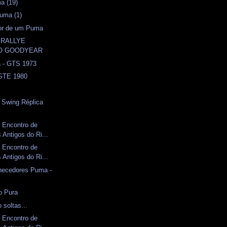
a (19)
uma (1)
sor de um Puma
º RALLYE
CO GOODYEAR
a - GTS 1973
 GTE 1980
l
- Swing Réplica
 Encontro de
Antigos do Ri...
 Encontro de
Antigos do Ri...
rnecedores Puma -
o Pura
 soltas...
 Encontro de