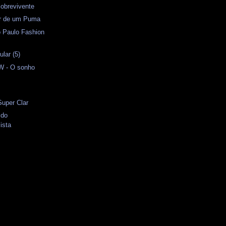
obrevivente
or de um Puma
o Paulo Fashion
lar (5)
 - O sonho
Super Clar
 do
ista