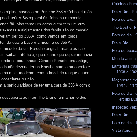
Catalogo Pum
.
Dia A Dia - 
ma réplica baseada no Porsche 356 A Cabriolet (não
peedster). A Swing também fabricou o modelo
Fora de área
 anos 80. Mas tanto um como outro tem um erro
The Best of P
ara-lamas e alojamentos dos faróis são do modelo
Foto do dia -
veriam ser do 356 A, como vemos em todos
er, do qual a base é a mesma do 356 A.
Dia A Dia
u modelo de um Porsche original, mas eles não
Foto de époc
em saibam até hoje, que o carro que copiaram havia
Mundo animal
 trocado os para-lamas. Como o Porsche era antigo,
Lanternas tr
ado não deveria ter no Brasil o para-lama correto e
1968 a 1969
lama mais moderno, com o bocal do tanque e tudo,
i consciente ou não.
Maçanetas ex
 a particularidade de ter uma cara de 356 A com o
1967 a 1972
Foto do dia -
a descoberta ao meu filho Bruno, um amante dos
Hercílio Lu
Inspeção Veicu
Dia A Dia
Foto do dia -
Vista Aérea