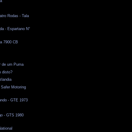
na
atro Rodas - Tala
da - Espartano N°
ma 7900 CB
l
or de um Puma
 disto?
zlandia
 Safer Motoring
ndo - GTE 1973
o - GTS 1980
National