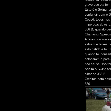
grave que ela tem
Este é o Swing, u
confundir com o S
Coupê, todos nos
imperdoável: os p
356 B, quando de
Chamonix Speedst
A Swing copiou se
sabiam e talvez n
sido batido e foi
quando foi consert
colocaram o para-
não sei se isso fo
Assim o Swing tem
olhar do 356 B.
Créditos para ess
356.