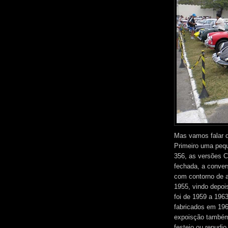
Mas vamos falar d
Primeiro uma peq
356, as versões C
fechada, a conver
com contorno de al
1955, vindo depoi
foi de 1959 a 196
fabricados em 196
expoisção também 
festejo ou repudio.