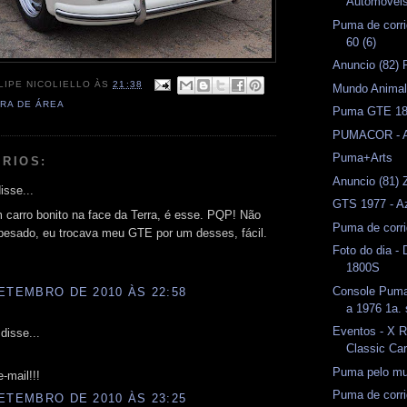
Automóveis 
Puma de corri
60 (6)
Anuncio (82) 
LIPE NICOLIELLO
ÀS
21:38
Mundo Anima
RA DE ÁREA
Puma GTE 18
PUMACOR - A
Puma+Arts
RIOS:
Anuncio (81) 
isse...
GTS 1977 - A
 carro bonito na face da Terra, é esse. PQP! Não
Puma de corr
 pesado, eu trocava meu GTE por um desses, fácil.
Foto do dia -
1800S
Console Pum
ETEMBRO DE 2010 ÀS 22:58
a 1976 1a. 
Eventos - X Ra
disse...
Classic Ca
Puma pelo m
-mail!!!
Puma de corri
ETEMBRO DE 2010 ÀS 23:25