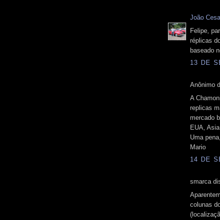
João Cesa
Felipe, pa
réplicas d
baseado n
13 DE S
Anônimo d
A Chamoni
replicas m
mercado br
EUA, Asia,
Uma pena,
Mario
14 DE S
smarca dis
Aparentem
colunas do
(localizaç