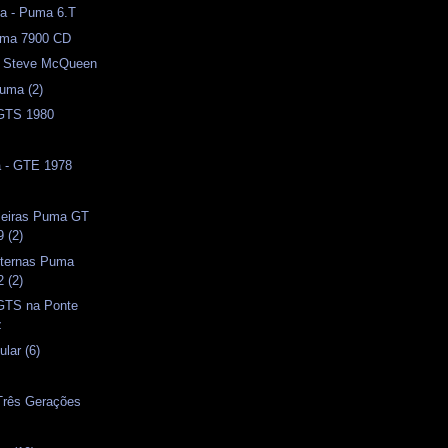
a - Puma 6.T
Puma 7900 CD
 - Steve McQueen
uma (2)
 GTS 1980
a - GTE 1978
aseiras Puma GT
 (2)
ternas Puma
 (2)
 GTS na Ponte
z
lar (6)
 Três Gerações