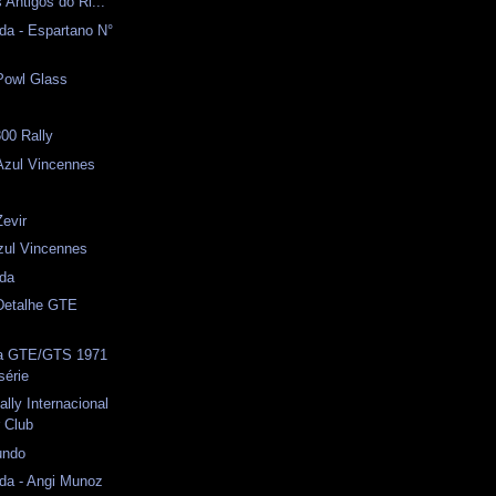
Antigos do Ri...
da - Espartano N°
Powl Glass
l
00 Rally
zul Vincennes
Zevir
zul Vincennes
ida
 Detalhe GTE
a GTE/GTS 1971
série
lly Internacional
r Club
undo
da - Angi Munoz