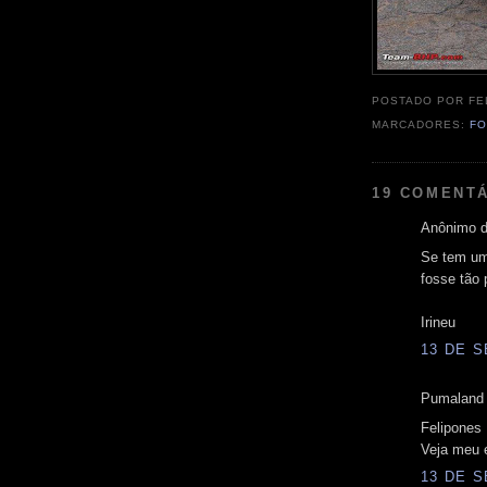
POSTADO POR
FE
MARCADORES:
FO
19 COMENTÁ
Anônimo d
Se tem um
fosse tão
Irineu
13 DE S
Pumaland 
Felipones
Veja meu e
13 DE S