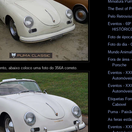
Miniatura Pum
The Best of P
Pelo Retrovi
Eventos - 69
HISTÓRI
Foto de époc
Foto do dia -
Mundo Anima
Fora de área 
Porsche
nto, abaixo coloco uma foto do 356A correto.
Eventos - XXI
Automóveis 
Eventos - XXI
Automóveis 
Etiquetas Fo
Cabovel
Puma - Paixã
As feras estão
Eventos - XXI