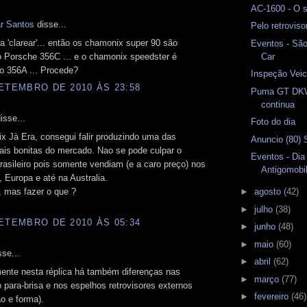
AC-1600 - O s
r Santos
disse...
Pelo retrovis
ra 'clarear'... então os chamonix super 90 são
Eventos - Sã
Car
o Porsche 356C ... e o chamonix speedster é
o 356A ... Procede?
Inspeção Veicu
ETEMBRO DE 2010 ÀS 23:58
Puma GT DKW
continua
isse...
Foto do dia
x Jà Era, consegui falir produzindo uma das
Anuncio (80) 
ais bonitas do mercado. Nao se pode culpar o
Eventos - Dia
asileiro pois somente vendiam (e a caro preço) nos
Antigomobil
 Europa e até na Australia.
 mas fazer o que ?
►
agosto
(42)
►
julho
(38)
ETEMBRO DE 2010 ÀS 05:34
►
junho
(48)
►
maio
(60)
se...
►
abril
(62)
ente nesta réplica há também diferenças nas
►
março
(77)
 para-brisa e nos espelhos retrovisores externos
►
fevereiro
(46)
ão e forma).