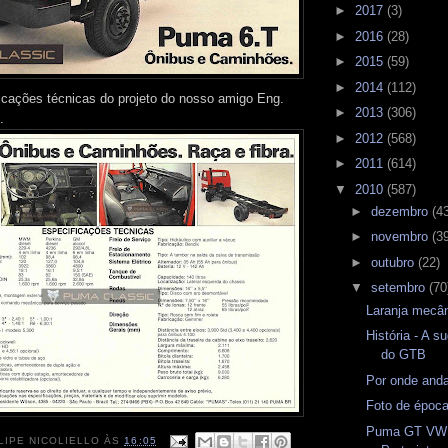
►
2017
(3)
►
2016
(28)
►
2015
(59)
►
2014
(112)
icações técnicas do projeto do nosso amigo Eng.
►
2013
(306)
.
►
2012
(568)
►
2011
(614)
▼
2010
(587)
►
dezembro
(4
►
novembro
(3
►
outubro
(22)
▼
setembro
(70
Laranja mecân
História - A s
do GTB
Por onde and
Foto de époc
Puma GT VW 
LIPE NICOLIELLO
ÀS
16:05