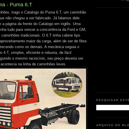
ma - Puma 6.T
nhões, trago o Catalogo do Puma 6.T, um caminhão
que não chegou a ser fabricado. Já falamos dele
 a página da frente do Catalogo em inglês. Uma
tinha tudo para vencer a concorrência da Ford e GM,
caminhões tradicionais. O 6.T tinha cabine tipo
aproveitamento maior da carga, além de ser de fibra
odrecendo como os demais. A mecânica seguia o
4.T, simples, eficiente e robusta, de fácil
uindo o mesmo raciocínio, seu preço deveria ser
acontecia na linha de caminhões leves.
PESQUISAR EST
ARQUIVO DO BL