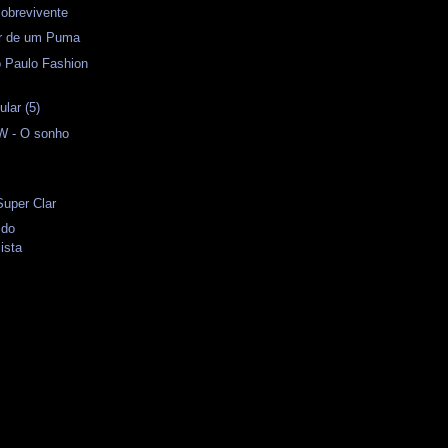
obrevivente
or de um Puma
o Paulo Fashion
lar (5)
 - O sonho
Super Clar
 do
ista