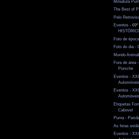
Miniatura Pum
The Best of P
Pelo Retrovi
Eventos - 69
HISTÓRI
Foto de époc
Foto do dia -
Mundo Anima
Fora de área 
Porsche
Eventos - XXI
Automóveis 
Eventos - XXI
Automóveis 
Etiquetas Fo
Cabovel
Puma - Paixã
As feras estão
Eventos - XXI