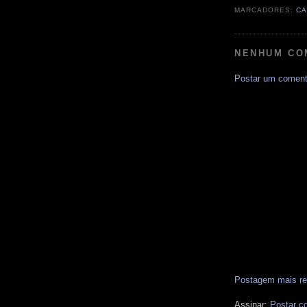
MARCADORES:
CA
NENHUM CO
Postar um coment
Postagem mais re
Assinar:
Postar c