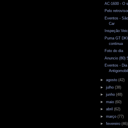
AC-1600 - O s
Pelo retrovis
Eventos - Sã
Car
Inspeção Veicu
Puma GT DKW
continua
Foto do dia
Anuncio (80) 
Eventos - Dia
Antigomobil
►
agosto
(42)
►
julho
(38)
►
junho
(48)
►
maio
(60)
►
abril
(62)
►
março
(77)
►
fevereiro
(46)