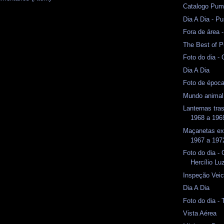
Catalogo Pum
Dia A Dia - 
Fora de área
The Best of P
Foto do dia -
Dia A Dia
Foto de époc
Mundo animal
Lanternas tr
1968 a 1969
Maçanetas ex
1967 a 1972
Foto do dia -
Hercílio Lu
Inspeção Veicu
Dia A Dia
Foto do dia -
Vista Aérea