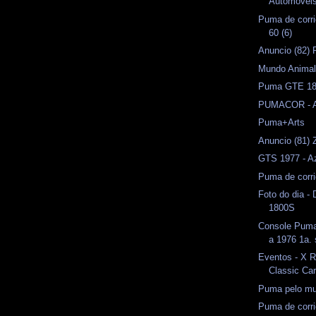
Automóveis 
Puma de corri
60 (6)
Anuncio (82) 
Mundo Anima
Puma GTE 18
PUMACOR - A
Puma+Arts
Anuncio (81) 
GTS 1977 - A
Puma de corr
Foto do dia -
1800S
Console Pum
a 1976 1a. 
Eventos - X Ra
Classic Ca
Puma pelo m
Puma de corri