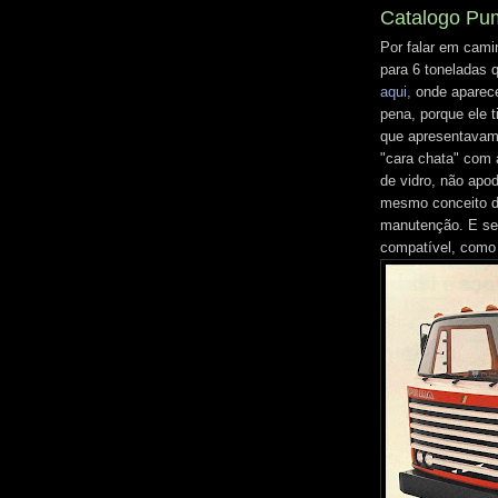
Catalogo Pu
Por falar em cami
para 6 toneladas 
aqui,
onde aparece
pena, porque ele 
que apresentavam 
"cara chata" com 
de vidro, não ap
mesmo conceito do 
manutenção. E seg
compatível, como 