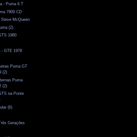
a - Puma 6.T
Puma 7900 CD
 - Steve McQueen
uma (2)
 GTS 1980
a - GTE 1978
aseiras Puma GT
 (2)
ternas Puma
 (2)
 GTS na Ponte
z
lar (6)
 Três Gerações