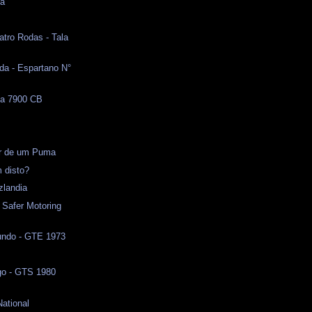
na
atro Rodas - Tala
da - Espartano N°
ma 7900 CB
l
or de um Puma
 disto?
zlandia
 Safer Motoring
ndo - GTE 1973
o - GTS 1980
National