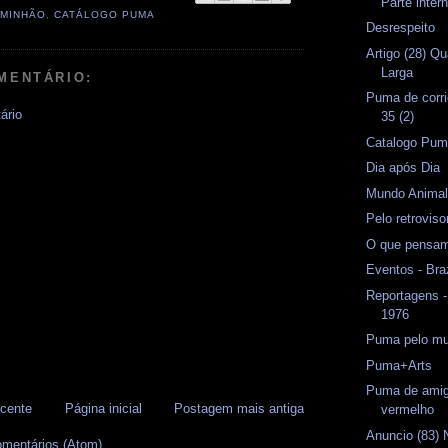
Parte inter
MINHÃO
,
CATÁLOGO PUMA
Desrespeito
Artigo (28) Qu
Larga
MENTÁRIO:
Puma de corri
ário
35 (2)
Catalogo Pu
Dia após Dia
Mundo Anima
Pelo retrovis
O que pensam
Eventos - Bra
Reportagens -
1976
Puma pelo mu
Puma+Arts
Puma de amig
cente
Página inicial
Postagem mais antiga
vermelho
Anuncio (83) 
omentários (Atom)