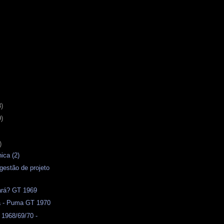
3)
9)
)
ica (2)
ugestão de projeto
ará? GT 1969
a - Puma GT 1970
1968/69/70 -