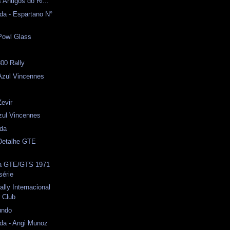
Antigos do Ri...
da - Espartano N°
Powl Glass
l
00 Rally
zul Vincennes
Zevir
zul Vincennes
ida
 Detalhe GTE
a GTE/GTS 1971
série
lly Internacional
r Club
undo
da - Angi Munoz