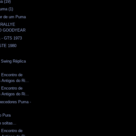
a (19)
uma (1)
sor de um Puma
º RALLYE
CO GOODYEAR
a - GTS 1973
 GTE 1980
l
- Swing Réplica
 Encontro de
Antigos do Ri...
 Encontro de
Antigos do Ri...
rnecedores Puma -
o Pura
 soltas...
 Encontro de