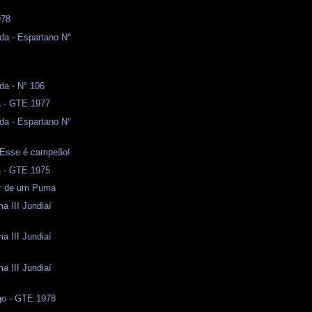
978
da - Espartano N°
da - N° 106
a - GTE 1977
da - Espartano N°
- Esse é campeão!
a - GTE 1975
or de um Puma
a III Jundiaí
a III Jundiaí
a III Jundiaí
o - GTE 1978