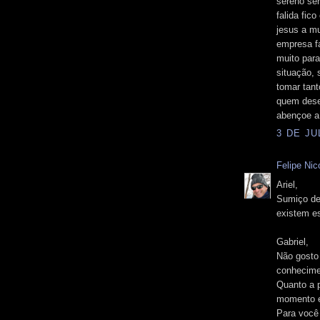
sereno se
falida fic
jesus a mu
empresa fa
muito para
situação, 
tomar tan
quem desej
abençoe a
3 DE JU
Felipe Nico
Ariel,
Sumiço de
existem e
Gabriel,
Não gosto 
conhecimen
Quanto a p
momento e
Para você