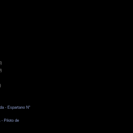
3)
9)
)
da - Espartano N°
 - Piloto de