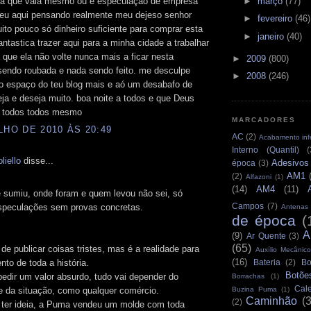
rá que vala mesmo ou é especulação de empresa
►
março
(77)
o eu aqui pensando realmente meu dejeso senhor
►
fevereiro
(46)
ito pouco só dinheiro suficiente para comprar esta
►
janeiro
(40)
ntastica trazer aqui para a minha cidade a trabalhar
 que ela não volte nunca mais a ficar nesta
►
2009
(800)
sendo roubada e nada sendo feito. me desculpe
►
2008
(246)
to espaço do teu blog mais e aó um desabafo de
a e deseja muito. boa noite a todos e que Deus
 todos todos mesmo
MARCADORES
LHO DE 2010 ÀS 20:49
AC
(2)
Acabamento infe
Interno (Quantil)
(
liello
disse...
Adesivos
época
(3)
AM1
(2)
Alfazoni
(1)
(14)
AM4
(11)
 sumiu, onde foram e quem levou não sei, só
Campos
(7)
speculações sem provas concretas.
Antenas
de época
(
A
(9)
Ar Quente
(3)
(65)
de publicar coisas tristes, mas é a realidade para
Auxílio Mecânico
(16)
to de toda a história.
Bateria
(2)
Bo
Botõe
edir um valor absurdo, tudo vai depender do
Borrachas
(1)
Cale
 da situação, como qualquer comércio.
Buzina Puma
(1)
Caminhão
(
(2)
 ter ideia, a Puma vendeu um molde com toda