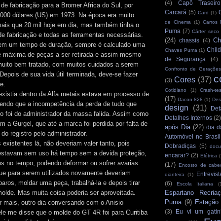
(4)
Capô Traseiro
 de fabricação para a Bromer Africa do Sul, por
Carcará
(5)
Card
(1)
.000 dólares (US) em 1973. Na época era muito
de Cinema
(1)
Carros
mais que 20 mil hoje em dia, mas também tinha o
Puma
(7)
Cárter seco
e fabricação e todas as ferramentas necessárias.
(24)
Ch
chassis
(4)
em um tempo de duração, sempre é calculado uma
Child
Chaves Puma
(1)
e máxima de peças a ser retirada e assim mesmo
de Segurança
(4)
muito bem tratado, com muitos cuidados a serem
Confronto de Gerações
Depois de sua vida útil terminada, deve-se fazer
c
Cores
(37)
(3)
e.
Cotidiano
(1)
Crash-tes
xistia dentro da Alfa metais estava em processo de
(17)
Dacon 828
(1)
Des
sendo que a incompetência da perda de tudo que
design
(31)
Det
ro foi do administrador da massa falida. Assim como
Detalhes Internos
(2
m a Gurgel, que até a marca foi perdida por falta de
após Dia
(22)
dia d
do registro pelo administrador.
Automóvel no Brasil
existentes lá, não deveriam valer tanto, pois
Dobradiças
(5)
docu
 estavam sem uso há tempo sem a devida proteção,
encarar?
(2)
Elétrica
(
os no tempo, podendo deformar ou sofrer avarias.
(17)
Encosto de cabe
que para serem utilizados novamente deveriam
Entrevist
dianteira
(1)
paros, moldar uma peça, trabalhá-la e depois tirar
(6)
Escola Italiana
(
olde. Mas muita coisa poderia ser aproveitada.
Espartano Recria
Puma
(9)
Estação
 mais, outro dia conversando com o Anisio
(3)
Eu vi um gatin
le me disse que o molde do GT 4R foi para Curitiba