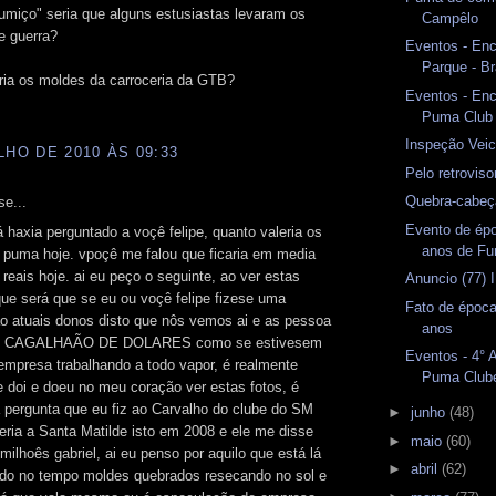
sumiço" seria que alguns estusiastas levaram os
Campêlo
e guerra?
Eventos - En
Parque - Br
ria os moldes da carroceria da GTB?
Eventos - En
Puma Club
Inspeção Veicu
LHO DE 2010 ÀS 09:33
Pelo retrovis
Quebra-cabeç
se...
Evento de ép
 haxia perguntado a voçê felipe, quanto valeria os
anos de F
 puma hoje. vpoçê me falou que ficaria em media
 reais hoje. ai eu peço o seguinte, ao ver estas
Anuncio (77) 
que será que se eu ou voçê felipe fizese uma
Fato de época
ao atuais donos disto que nôs vemos ai e as pessoa
anos
 CAGALHAÃO DE DOLARES como se estivesem
Eventos - 4° 
mpresa trabalhando a todo vapor, é realmente
Puma Club
 doi e doeu no meu coração ver estas fotos, é
pergunta que eu fiz ao Carvalho do clube do SM
►
junho
(48)
eria a Santa Matilde isto em 2008 e ele me disse
►
maio
(60)
milhoês gabriel, ai eu penso por aquilo que está lá
►
abril
(62)
do no tempo moldes quebrados resecando no sol e