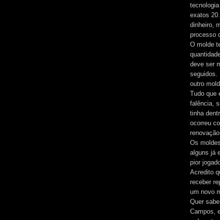
tecnologia
exatos 20
dinheiro, 
processo d
O molde t
quantidad
deve ser 
seguidos. 
outro mold
Tudo que e
falência, 
tinha dent
ocorreu co
renovação 
Os moldes 
alguns já
pior jogad
Acredito 
receber re
um novo m
Quer saber
Campos, e