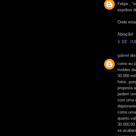
Felipe.. "
espólios d
Onde esta
Abração!
3 DE JU
gabriel
dis
como eu já
moldes da
30.000 mil
fotos, por
proposta 
pedem um
com uma e
deprimente
como uma 
quanto val
30.000,00 
se acaban