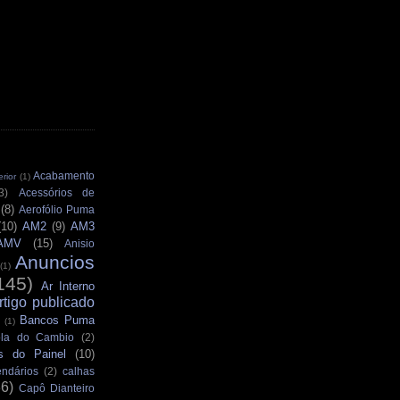
Acabamento
rior
(1)
3)
Acessórios de
(8)
Aerofólio Puma
(10)
AM2
(9)
AM3
AMV
(15)
Anisio
Anuncios
(1)
145)
Ar Interno
rtigo publicado
Bancos Puma
(1)
la do Cambio
(2)
s do Painel
(10)
ndários
(2)
calhas
36)
Capô Dianteiro