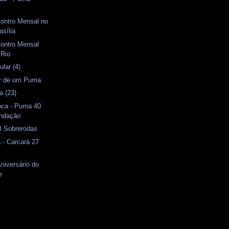
contro Mensal no
asília
contro Mensal
 Rio
lar (4)
or de um Puma
a (23)
oca - Puma 40
undação
II Sobrerodas
 - Carcará 27
Aniversário do
e