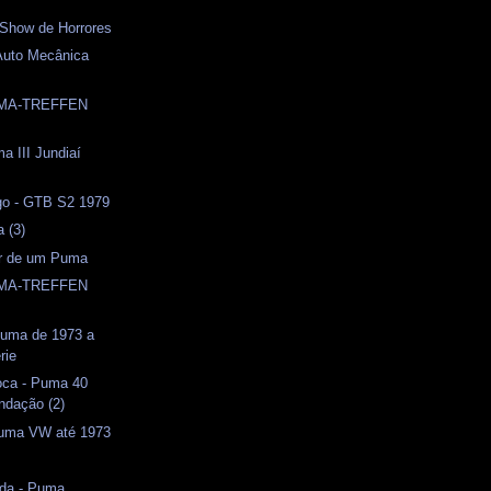
 Show de Horrores
Auto Mecânica
UMA-TREFFEN
a III Jundiaí
o - GTB S2 1979
a (3)
or de um Puma
UMA-TREFFEN
 Puma de 1973 a
rie
oca - Puma 40
ndação (2)
uma VW até 1973
ida - Puma