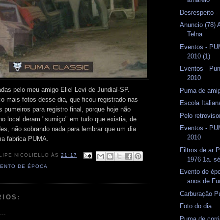
Desrespeito -
Anuncio (78) 
Telna
Eventos - P
2010 (1)
Eventos - Pum
2010
adas pelo meu amigo Eliel Levi de Jundiaí-SP.
Puma de amig
o mais fotos desse dia, que ficou registrado nas
Escola Italian
 pumeiros para registro final, porque hoje não
Pelo retrovis
no local deram "sumiço" em tudo que existia, de
Eventos - P
des, não sobrando nada para lembrar que um dia
2010
uma fabrica PUMA.
Filtros de ar
LIPE NICOLIELLO
ÀS
21:17
1976 1a. sé
ENTO DE ÉPOCA
Evento de ép
anos de Fu
Carburação P
RIOS:
Foto do dia
...
Puma de corr