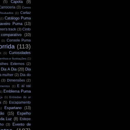
Capota
(9)
(5)
Carroceria
(3)
Carros
Cartaz
 Roubados
(1)
Catálogo Puma
(1)
aveiro Puma
(13)
ren's track
(3)
Cinto
comparativo
(10)
Console Puma
(1)
orrida
(113)
Curiosidades
t
(1)
enhos e Ilustrações
(1)
alhes Externos
(2)
Dia A Dia
(20)
Dia
)
a mulher
(2)
Dia do
(3)
Dimensões
(2)
E aí vai
mentos
(1)
Emblema Puma
1)
ça
(1)
Entradas de ar
a
(5)
Escapamento
Espartano
(13)
1)
ção
(15)
Espelho
 da Luz
(8)
Estepe
Evento de
ho
(3)