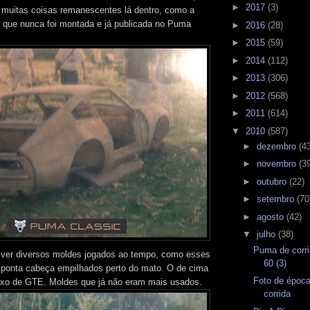
►
2017
(3)
muitas coisas remanescentes lá dentro, como a
 que nunca foi montada e já publicada no Puma
►
2016
(28)
►
2015
(59)
►
2014
(112)
►
2013
(306)
►
2012
(568)
►
2011
(614)
▼
2010
(587)
►
dezembro
(4
►
novembro
(3
►
outubro
(22)
►
setembro
(70
►
agosto
(42)
▼
julho
(38)
Puma de corri
ver diversos moldes jogados ao tempo, como esses
60 (3)
 ponta cabeça empilhados perto do mato. O de cima
Foto de época
ixo de GTE. Moldes que já não eram mais usados.
corrida