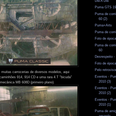
Dia A Dia
Puma GTS 1
Puma de corri
60 (2)
Puma+Arts
Puma de corri
Foto de époc
Puma de corri
60
Desrespeito 
Foto de époc
Pelo retrovis
, muitas carrocerias de diversos modelos, aqui
Eventos - Pum
caminhões 914, 914 CD e uma rara 4.T "bicuda"
2010 (3)
e mecânica MB 608D (primeiro plano).
Eventos - Pum
2010 (2)
Eventos - Pum
2010 (1)
Puma de amig
amarelo