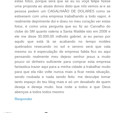
estas fotos, porque será que se eu ou voçê felipe fizese
uma proposta ao atuais donos disto que nôs vemos ai e as
pessoa pedem um CAGALHAÃO DE DOLARES como se
estivesem com uma empresa trabalhando a todo vapor, é
realmente deprimente doi e doeu no meu coração ver estas
fotos, é como uma pergunta que eu fiz ao Carvalho do
clube do SM quanto valeria a Santa Matilde isto em 2008 e
ele me disse 30.000,00 milhoês gabriel, ai eu penso por
aquilo que está lá se acabando no tempo moldes
quebrados resecando no sol e sereno será que vala
mesmo ou é especulação de empresa falida fico eu aqui
pensando realmente meu dejeso senhor jesus a muito
pouco só dinheiro suficiente para comprar esta empresa
fantastica trazer aqui para a minha cidade a trabalhar muito
para que ela não volte nunca mais a ficar nesta situação,
sendo roubada e nada sendo feito. me desculpe tomar
tanto espaço do teu blog mais e aó um desabafo de quem
deseja e deseja muito. boa noite a todos e que Deus
abençoe a todos todos mesmo
Responder