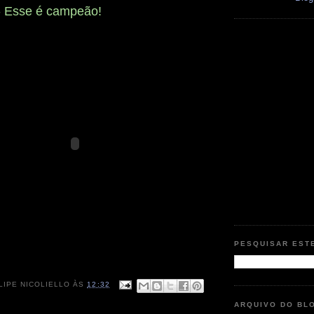
- Esse é campeão!
PESQUISAR EST
LIPE NICOLIELLO
ÀS
12:32
ARQUIVO DO BL