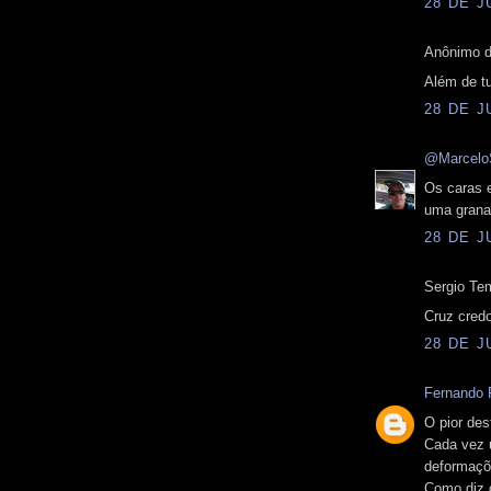
28 DE J
Anônimo d
Além de t
28 DE J
@Marcelo
Os caras e
uma grana 
28 DE J
Sergio Tem
Cruz credo
28 DE J
Fernando P
O pior des
Cada vez 
deformaçõ
Como diz o