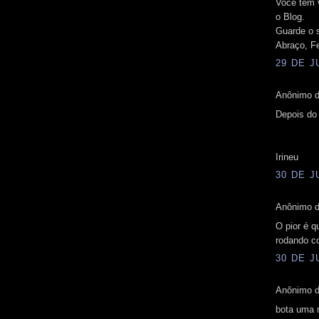
Você tem v
o Blog.
Guarde o s
Abraço, Fe
29 DE J
Anônimo d
Depois do 
Irineu
30 DE J
Anônimo d
O pior é q
rodando c
30 DE J
Anônimo d
bota uma 