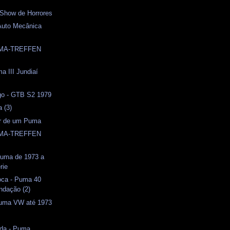
 Show de Horrores
Auto Mecânica
UMA-TREFFEN
a III Jundiaí
o - GTB S2 1979
a (3)
or de um Puma
UMA-TREFFEN
 Puma de 1973 a
rie
oca - Puma 40
ndação (2)
uma VW até 1973
ida - Puma