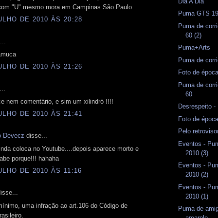
Dia A Dia
 com "U" mesmo mora em Campinas São Paulo
Puma GTS 1
ULHO DE 2010 ÀS 20:28
Puma de corri
60 (2)
...
Puma+Arts
amuca
Puma de corri
ULHO DE 2010 ÀS 21:26
Foto de époc
Puma de corri
..
60
 nem comentário, e sim um xilindró !!!!
Desrespeito 
ULHO DE 2010 ÀS 21:41
Foto de époc
Pelo retrovis
io Devecz
disse...
Eventos - Pum
nda coloca no Youtube....depois aparece morto e
2010 (3)
abe porque!!! hahaha
Eventos - Pum
ULHO DE 2010 ÀS 11:16
2010 (2)
Eventos - Pum
isse...
2010 (1)
mínimo, uma infração ao art.106 do Código de
Puma de amig
asileiro.
amarelo