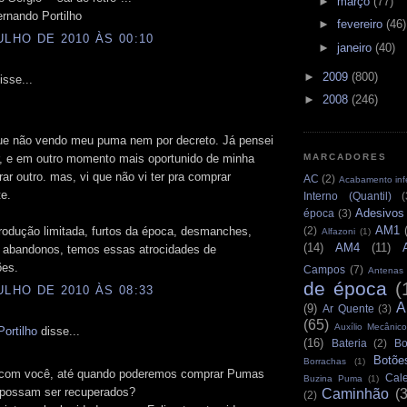
►
março
(77)
rnando Portilho
►
fevereiro
(46)
ULHO DE 2010 ÀS 00:10
►
janeiro
(40)
►
2009
(800)
isse...
►
2008
(246)
que não vendo meu puma nem por decreto. Já pensei
, e em outro momento mais oportunido de minha
MARCADORES
ar outro. mas, vi que não vi ter pra comprar
AC
(2)
Acabamento infe
e.
Interno (Quantil)
(
Adesivos
época
(3)
AM1
rodução limitada, furtos da época, desmanches,
(2)
Alfazoni
(1)
(14)
AM4
(11)
, abandonos, temos essas atrocidades de
ões.
Campos
(7)
Antenas
de época
(
ULHO DE 2010 ÀS 08:33
A
(9)
Ar Quente
(3)
(65)
Auxílio Mecânico
ortilho
disse...
(16)
Bateria
(2)
Bo
Botõe
Borrachas
(1)
com você, até quando poderemos comprar Pumas
Cale
Buzina Puma
(1)
 possam ser recuperados?
Caminhão
(
(2)