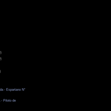
3)
9)
)
da - Espartano N°
 - Piloto de