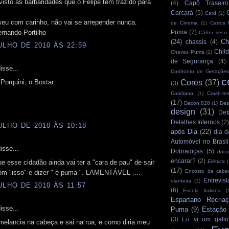
isto as barbaridades que o Felipe tem trazido para
(4)
Capô Traseiro
Carcará
(5)
Card
(1)
eu com carinho, não vai se arrepender nunca.
de Cinema
(1)
Carros
rnando Portilho
Puma
(7)
Cárter seco
(24)
Ch
chassis
(4)
ULHO DE 2010 ÀS 22:59
Child
Chaves Puma
(1)
de Segurança
(4)
isse...
Confronto de Gerações
c
Porquini, o Boxtar.
Cores
(37)
(3)
Cotidiano
(1)
Crash-tes
(17)
Dacon 828
(1)
Des
design
(31)
Det
Detalhes Internos
(2
ULHO DE 2010 ÀS 10:18
após Dia
(22)
dia d
Automóvel no Brasil
isse...
Dobradiças
(5)
docu
encarar?
(2)
ue esse cidadão ainda vai ter a "cara de pau" de sair
Elétrica
(
(17)
Encosto de cabe
om "isso" e dizer " é puma ". LAMENTÁVEL ....
Entrevist
dianteira
(1)
ULHO DE 2010 ÀS 11:57
(6)
Escola Italiana
(
Espartano Recria
isse...
Puma
(9)
Estação
(3)
Eu vi um gatin
melancia na cabeça e sai na rua, e como diria meu