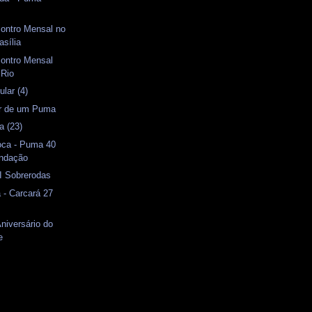
contro Mensal no
asília
contro Mensal
 Rio
lar (4)
or de um Puma
a (23)
oca - Puma 40
undação
II Sobrerodas
 - Carcará 27
Aniversário do
e