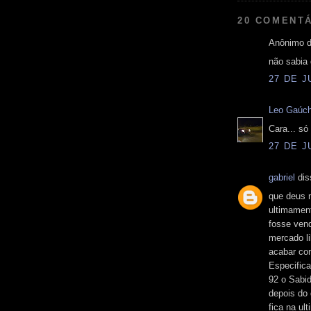
20 COMENTÁ
Anônimo d
não sabia 
27 DE J
Leo Gaúc
Cara... só
27 DE J
gabriel
dis
que deus m
ultimamen
fosse vend
mercado li
acabar co
Especific
92 o Sabid
depois do 
fica na u