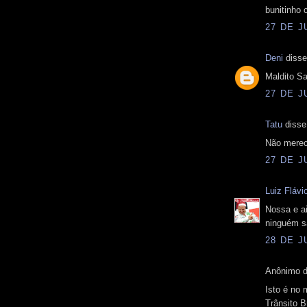
bunitinho
27 DE J
Deni
disse
Maldito S
27 DE J
Tatu
disse.
Não merece
27 DE J
Luiz Fláv
Nossa e ai
ninguém s
28 DE J
Anônimo d
Isto é no 
Trânsito Br