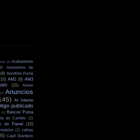
Acabamento
rior
(1)
3)
Acessórios de
(8)
Aerofólio Puma
(10)
AM2
(9)
AM3
AMV
(15)
Anisio
Anuncios
(1)
145)
Ar Interno
rtigo publicado
Bancos Puma
(1)
la do Cambio
(2)
s do Painel
(10)
ndários
(2)
calhas
36)
Capô Dianteiro