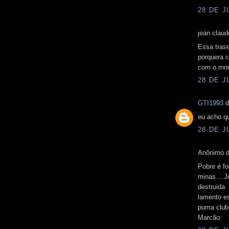
28 DE J
jean claud
Essa trase
porquera c
com o mons
28 DE J
GTI1993
d
eu acho q
28 DE J
Anônimo d
Pobre é fo
minas....J
destruida
lamento es
puma clube
Marcão