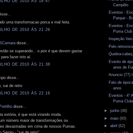
ULHO DE 2010 ÀS 18:47
Campêlo
Eventos - En
isse...
Parque - Br
udo uma transformacao porca e mal feita
Eventos - En
ULHO DE 2010 ÀS 21:26
Puma Club
Inspeção Veicu
SCamara
disse...
Pelo retrovis
stão se superando... o pior é que devem gastar
Quebra-cabeç
para fazer isto aí.
Evento de ép
ULHO DE 2010 ÀS 21:38
anos de F
Anuncio (77) 
po disse...
Fato de época
, sai de retro
anos
ULHO DE 2010 ÀS 22:16
Eventos - 4° 
Puma Club
ortilho
disse...
►
junho
(48)
ta estória, é que está virando moda.
►
maio
(60)
um número maior de transformações ou
►
abril
(62)
es desastradas em cima de nossos Pumas.
 Sérgio - "sai de retro"...