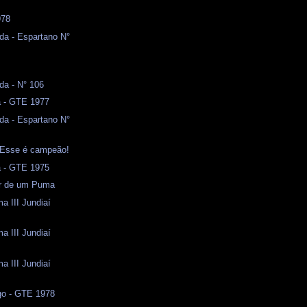
978
da - Espartano N°
da - N° 106
a - GTE 1977
da - Espartano N°
- Esse é campeão!
a - GTE 1975
or de um Puma
a III Jundiaí
a III Jundiaí
a III Jundiaí
o - GTE 1978