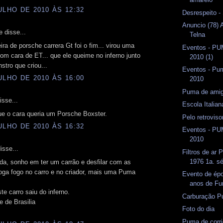
ULHO DE 2010 ÀS 12:32
Desrespeito -
Anuncio (78) 
e disse...
Telna
ira de porsche carrera Gt foi o fim... virou uma
Eventos - P
om cara de ET... que ele queime no inferno junto
2010 (1)
tro que criou...
Eventos - Pum
ULHO DE 2010 ÀS 16:00
2010
Puma de amig
isse...
Escola Italian
ue o cara queria um Porsche Boxster.
Pelo retrovis
ULHO DE 2010 ÀS 16:32
Eventos - P
2010
isse...
Filtros de ar
1976 1a. sé
da, sonho em ter um carrão e desfilar com as
oga fogo no carro e no criador, mais uma Puma
Evento de ép
anos de Fu
te carro saiu do inferno.
Carburação P
 de Brasilia
Foto do dia
Puma de corr