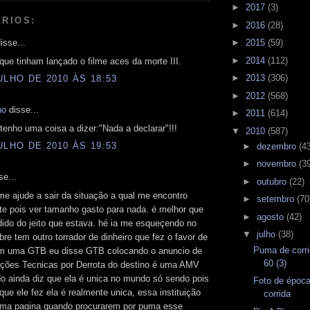
►
2017
(3)
RIOS:
►
2016
(28)
isse...
►
2015
(59)
►
2014
(112)
que tinham lançado o filme aces da morte III.
►
2013
(306)
ULHO DE 2010 ÀS 18:53
►
2012
(568)
ho
disse...
►
2011
(614)
 tenho uma coisa a dizer:"Nada a declarar"!!!
▼
2010
(587)
ULHO DE 2010 ÀS 19:53
►
dezembro
(4
►
novembro
(3
se...
►
outubro
(22)
e ajude a sair da situação a qual me encontro
►
setembro
(70
te pois ver tamanho gasto para nada. é melhor que
►
agosto
(42)
ido do jeito que estava. hé ia me esqueçendo no
▼
julho
(38)
bre tem outro torrador de dinheiro que fez o favor de
Puma de corri
m uma GTB eu disse GTB colocando o anuncio de
60 (3)
ações Tecnicas por Derrota do destino é uma AMV
o ainda diz que ela é unica no mundo só sendo pois
Foto de época
que ele fez ela é realmente unica, essa instituição
corrida
ltima pagina quando procurarem por puma esse