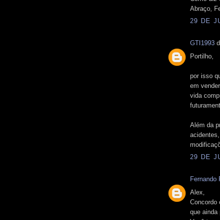
Abraço, Fe
29 DE J
GTI1993
d
Portilho,
por isso 
em vender
vida compr
futurament
Além da p
acidentes
modificaç
29 DE J
Fernando P
Alex,
Concordo 
que ainda