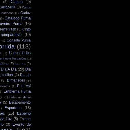
Capota
(9)
(5)
Carroceria
(3)
Carros
Cartaz
 Roubados
(1)
Catálogo Puma
(1)
aveiro Puma
(13)
ren's track
(3)
Cinto
comparativo
(10)
Console Puma
(1)
orrida
(113)
Curiosidades
t
(1)
enhos e Ilustrações
(1)
alhes Externos
(2)
Dia A Dia
(20)
Dia
)
a mulher
(2)
Dia do
(3)
Dimensões
(2)
E aí vai
mentos
(1)
Emblema Puma
1)
ça
(1)
Entradas de ar
a
(5)
Escapamento
Espartano
(13)
1)
ção
(15)
Espelho
 da Luz
(8)
Estepe
Evento de
ho
(3)