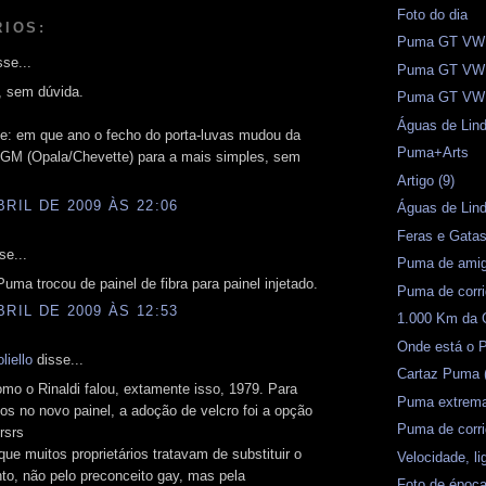
Foto do dia
RIOS:
Puma GT VW -
se...
Puma GT VW -
, sem dúvida.
Puma GT VW -
Águas de Lind
de: em que ano o fecho do porta-luvas mudou da
Puma+Arts
 GM (Opala/Chevette) para a mais simples, sem
Artigo (9)
BRIL DE 2009 ÀS 22:06
Águas de Lin
Feras e Gata
se...
Puma de amig
uma trocou de painel de fibra para painel injetado.
Puma de corr
BRIL DE 2009 ÀS 12:53
1.000 Km da 
Onde está o 
liello
disse...
Cartaz Puma 
mo o Rinaldi falou, extamente isso, 1979. Para
Puma extrema
tos no novo painel, a adoção de velcro foi a opção
Puma de corr
rsrs
ue muitos proprietários tratavam de substituir o
Velocidade, l
to, não pelo preconceito gay, mas pela
Foto de époc