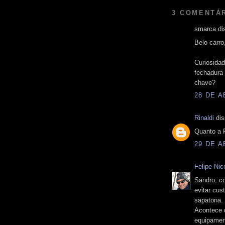
3 COMENTÁ
smarca dis
Belo carro
Curiosida
fechadura
chave?
28 DE A
Rinaldi
dis
Quanto a P
29 DE A
Felipe Nico
Sandro, co
evitar cus
sapatona. 
Acontece q
equipamen