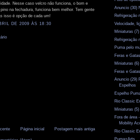
lidade. Nesse caso velcro não funciona, o bom e
Anuncio (30) 
l pino na fechadura, funciona bem melhor. Tem gente
Refrigeração 
as isso é opção de cada um!
Velocidade, l
BRIL DE 2009 ÀS 18:30
Miniaturas (7)
ário
Refrigeração 
Puma pelo mu
Feras e Gata
Miniaturas (6)
Feras e Gata
Anuncio (29) 
Espelhos
Espelho Pum
Rio Classic E
Miniaturas (5)
Fora de área 
Mobility Ac
cente
Página inicial
Postagem mais antiga
Rio Classic 
Puma+Arts