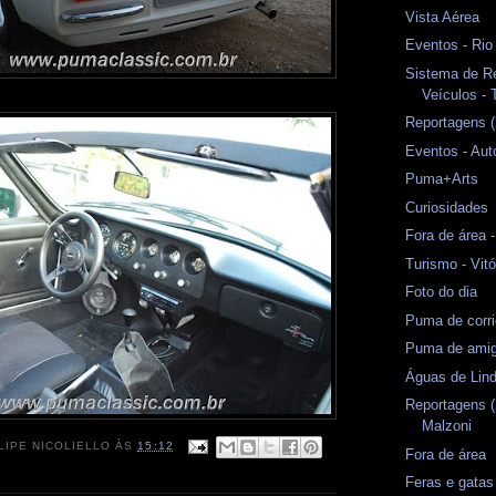
Vista Aérea
Eventos - Rio
Sistema de Re
Veículos - 
Reportagens (
Eventos - Au
Puma+Arts
Curiosidades
Fora de área -
Turismo - Vit
Foto do dia
Puma de corr
Puma de amig
Águas de Lind
Reportagens (
Malzoni
LIPE NICOLIELLO
ÀS
15:12
Fora de área
Feras e gatas