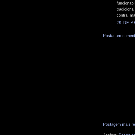
funcionabi
tradiciona
contra, m
29 DE A
Postar um coment
Postagem mais re