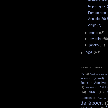
Adesivo para 
Reportagens (
Fora de área -
Anuncio (26) 
Artigo (7)
►
março
(65)
►
fevereiro
(60)
►
janeiro
(61)
►
2008
(246)
MARCADORES
AC
(2)
Acabamento infe
Interno (Quantil)
(
Adesivos
época
(3)
AM1
(2)
Alfazoni
(1)
(14)
AM4
(11)
Campos
(7)
Antenas
de época
(
A