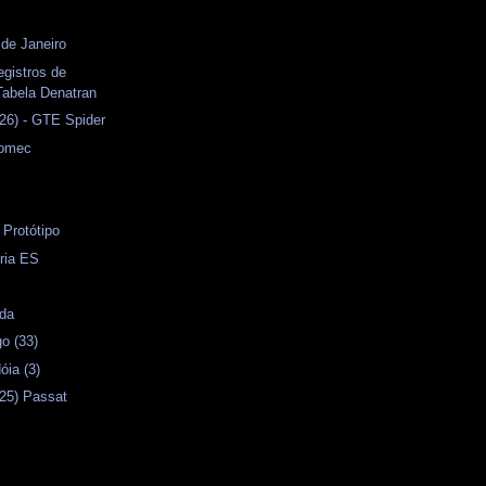
 de Janeiro
gistros de
Tabela Denatran
26) - GTE Spider
tomec
 Protótipo
ória ES
ida
o (33)
óia (3)
25) Passat