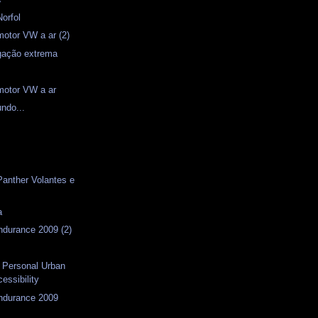
Norfol
motor VW a ar (2)
igação extrema
motor VW a ar
ndo...
s
s
Panther Volantes e
a
ndurance 2009 (2)
- Personal Urban
cessibility
Endurance 2009