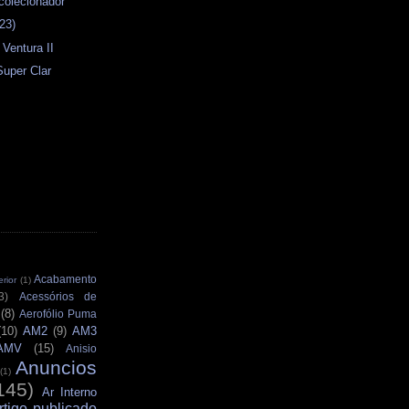
colecionador
23)
 Ventura II
Super Clar
Acabamento
rior
(1)
3)
Acessórios de
(8)
Aerofólio Puma
(10)
AM2
(9)
AM3
AMV
(15)
Anisio
Anuncios
(1)
145)
Ar Interno
rtigo publicado