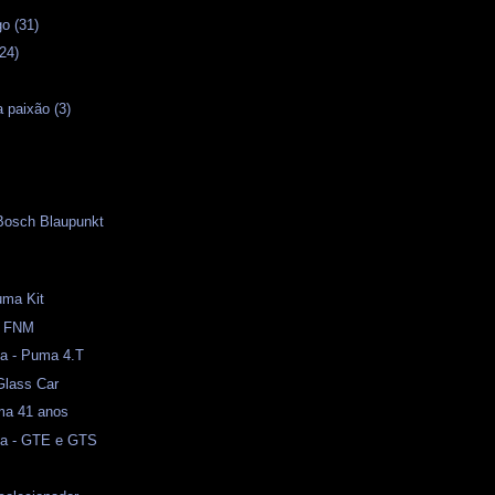
o (31)
24)
 paixão (3)
 Bosch Blaupunkt
uma Kit
 - FNM
a - Puma 4.T
Glass Car
ma 41 anos
ma - GTE e GTS