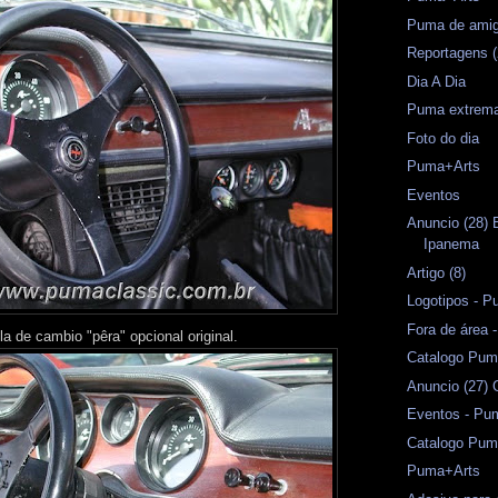
Puma de amig
Reportagens (
Dia A Dia
Puma extrema
Foto do dia
Puma+Arts
Eventos
Anuncio (28)
Ipanema
Artigo (8)
Logotipos - P
Fora de área
la de cambio "pêra" opcional original.
Catalogo Pum
Anuncio (27) 
Eventos - Pu
Catalogo Pu
Puma+Arts