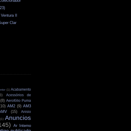
colecionador
23)
 Ventura II
Super Clar
Acabamento
rior
(1)
3)
Acessórios de
(8)
Aerofólio Puma
(10)
AM2
(9)
AM3
AMV
(15)
Anisio
Anuncios
(1)
145)
Ar Interno
rtigo publicado