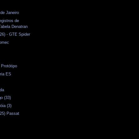
 de Janeiro
gistros de
Tabela Denatran
26) - GTE Spider
tomec
 Protótipo
ória ES
ida
o (33)
óia (3)
25) Passat