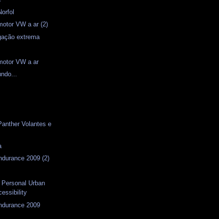
Norfol
motor VW a ar (2)
igação extrema
motor VW a ar
ndo...
s
s
Panther Volantes e
a
ndurance 2009 (2)
- Personal Urban
cessibility
Endurance 2009