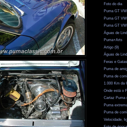
Foto do dia
Puma GT VW -
Puma GT VW -
Puma GT VW -
Águas de Lind
Puma+Arts
Artigo (9)
Águas de Lin
Feras e Gata
Puma de amig
Puma de corr
1.000 Km da 
Onde está o 
Cartaz Puma 
Puma extrema
Puma de corr
Velocidade, l
Foto de époc