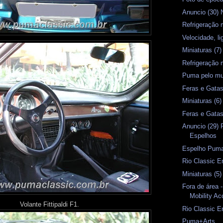
Anuncio (30) 
Refrigeração 
Velocidade, l
Miniaturas (7)
Refrigeração 
Puma pelo mu
Feras e Gata
Miniaturas (6)
Feras e Gata
Anuncio (29) 
Espelhos
Espelho Pum
Rio Classic E
Miniaturas (5)
Fora de área 
Mobility Ac
Volante Fittipaldi F1.
Rio Classic 
Puma+Arts