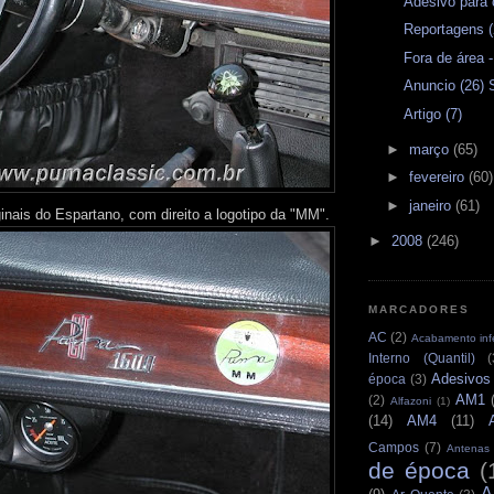
Adesivo para 
Reportagens (
Fora de área -
Anuncio (26) 
Artigo (7)
►
março
(65)
►
fevereiro
(60)
►
janeiro
(61)
inais do Espartano, com direito a logotipo da "MM".
►
2008
(246)
MARCADORES
AC
(2)
Acabamento infe
Interno (Quantil)
(
Adesivos
época
(3)
AM1
(2)
Alfazoni
(1)
(14)
AM4
(11)
Campos
(7)
Antenas
de época
(
A