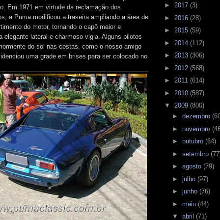
►
2017
(3)
to. Em 1971 em virtude da reclamação dos
os, a Puma modificou a traseira ampliando a área de
►
2016
(28)
imento do motor, tornando o capô maior e
►
2015
(59)
 elegante lateral e charmoso vigia. Alguns pilotos
►
2014
(112)
riormente do sol nas costas, como o nosso amigo
►
2013
(306)
idenciou uma grade em brises para ser colocado no
►
2012
(568)
►
2011
(614)
►
2010
(587)
▼
2009
(800)
►
dezembro
(6
►
novembro
(4
►
outubro
(64)
►
setembro
(77
►
agosto
(79)
►
julho
(97)
►
junho
(76)
►
maio
(44)
▼
abril
(71)