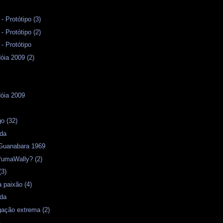
 Protótipo (3)
 Protótipo (2)
 Protótipo
óia 2009 (2)
dóia 2009
s
o (32)
ida
Guanabara 1969
PumaWally? (2)
(3)
 paixão (4)
ida
igação extrema (2)
a