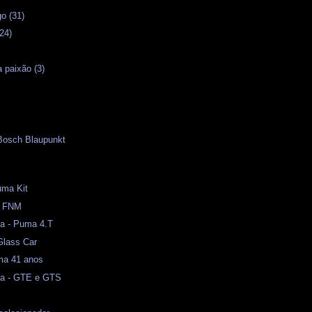
o (31)
24)
 paixão (3)
 Bosch Blaupunkt
uma Kit
 - FNM
a - Puma 4.T
Glass Car
ma 41 anos
ma - GTE e GTS