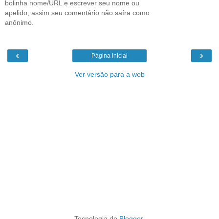
bolinha nome/URL e escrever seu nome ou
apelido, assim seu comentário não saíra como
anônimo.
‹
›
Página inicial
Ver versão para a web
Tecnologia do
Blogger
.