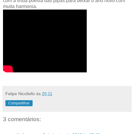
com a linda poesia das pipas para deixar o ano novo com
muita harmonia.
Felipe Nicoliello
às
20:11
Compartilhar
3 comentários: