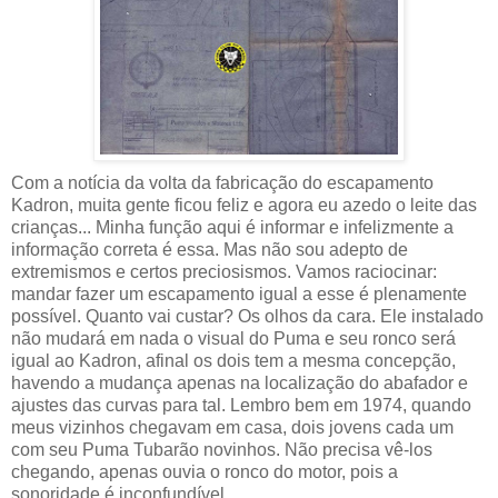
Com a notícia da volta da fabricação do escapamento
Kadron, muita gente ficou feliz e agora eu azedo o leite das
crianças... Minha função aqui é informar e infelizmente a
informação correta é essa. Mas não sou adepto de
extremismos e certos preciosismos. Vamos raciocinar:
mandar fazer um escapamento igual a esse é plenamente
possível. Quanto vai custar? Os olhos da cara. Ele instalado
não mudará em nada o visual do Puma e seu ronco será
igual ao Kadron, afinal os dois tem a mesma concepção,
havendo a mudança apenas na localização do abafador e
ajustes das curvas para tal. Lembro bem em 1974, quando
meus vizinhos chegavam em casa, dois jovens cada um
com seu Puma Tubarão novinhos. Não precisa vê-los
chegando, apenas ouvia o ronco do motor, pois a
sonoridade é inconfundível.