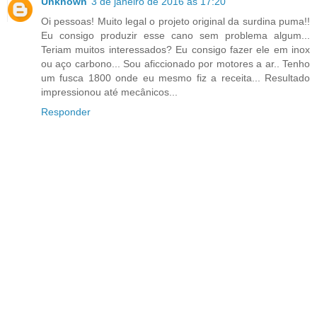
Unknown
3 de janeiro de 2016 às 17:20
Oi pessoas! Muito legal o projeto original da surdina puma!!
Eu consigo produzir esse cano sem problema algum...
Teriam muitos interessados? Eu consigo fazer ele em inox
ou aço carbono... Sou aficcionado por motores a ar.. Tenho
um fusca 1800 onde eu mesmo fiz a receita... Resultado
impressionou até mecânicos...
Responder