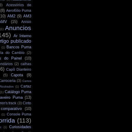
3)
Acessórios de
(8)
Aerofólio Puma
(10)
AM2
(9)
AM3
AMV
(15)
Anisio
Anuncios
(1)
145)
Ar Interno
rtigo publicado
Bancos Puma
(1)
la do Cambio
(2)
s do Painel
(10)
ndários
(2)
calhas
36)
Capô Dianteiro
Capota
(9)
(5)
Carroceria
(3)
Carros
Cartaz
 Roubados
(1)
Catálogo Puma
(1)
aveiro Puma
(13)
ren's track
(3)
Cinto
comparativo
(10)
Console Puma
(1)
orrida
(113)
Curiosidades
t
(1)