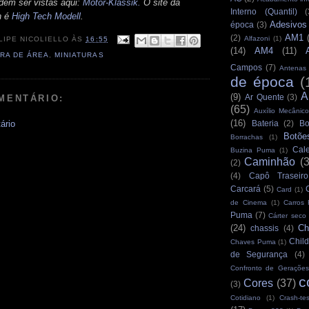
dem ser vistas aqui:
Motor-Klassik.
O site da
Interno (Quantil)
(
n é
High Tech Modell
.
Adesivos
época
(3)
AM1
(2)
Alfazoni
(1)
LIPE NICOLIELLO
ÀS
16:55
(14)
AM4
(11)
RA DE ÁREA
,
MINIATURAS
Campos
(7)
Antenas
de época
(
A
(9)
Ar Quente
(3)
MENTÁRIO:
(65)
Auxílio Mecânico
(16)
ário
Bateria
(2)
Bo
Botõe
Borrachas
(1)
Cale
Buzina Puma
(1)
Caminhão
(
(2)
(4)
Capô Traseiro
Carcará
(5)
Card
(1)
de Cinema
(1)
Carros
Puma
(7)
Cárter seco
(24)
Ch
chassis
(4)
Child
Chaves Puma
(1)
de Segurança
(4)
Confronto de Gerações
c
Cores
(37)
(3)
Cotidiano
(1)
Crash-tes