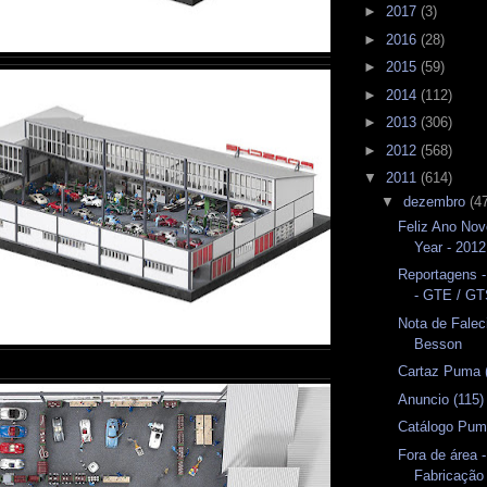
►
2017
(3)
►
2016
(28)
►
2015
(59)
►
2014
(112)
►
2013
(306)
►
2012
(568)
▼
2011
(614)
▼
dezembro
(4
Feliz Ano No
Year - 2012
Reportagens -
- GTE / G
Nota de Falec
Besson
Cartaz Puma 
Anuncio (115
Catálogo Pu
Fora de área -
Fabricação