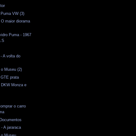
tor
 Puma VW (3)
- O maior diorama
vidro Puma - 1967
a.S
 A volta do
 o Museu (2)
GTE prata
 - DKW Monza e
omprar o carro
uma
- Documentos
- A jararaca
 o Museu