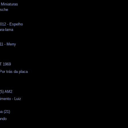
 Miniaturas
rsche
012 - Espelho
ra-lama
11 - Merry
T 1969
or trás da placa
(5) AM2
imento - Luiz
a (21)
undo