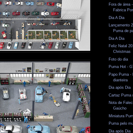
Fora de área -
Fabrica Po
Dia A Dia
Lançamento 2
Puma de pa
Dia A Dia
Feliz Natal 20
Christmas
Foto do dia
Puma Hot - G
Papo Puma - P
dianteira
Dia após Dia
Cartaz Puma 
Nota de Falec
Gaúcho
Miniatura Pum
Puma pelo m
Dia após Dia