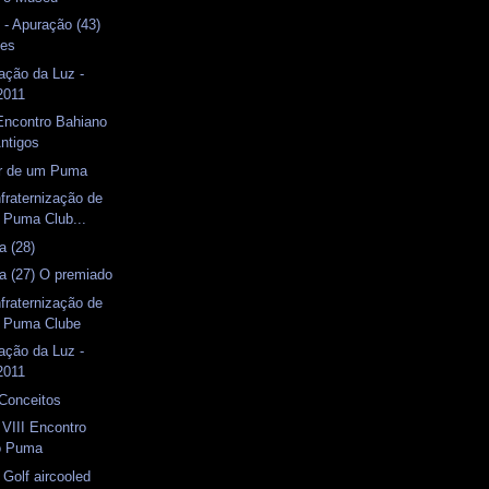
 - Apuração (43)
mes
ação da Luz -
2011
Encontro Bahiano
Antigos
or de um Puma
fraternização de
 Puma Club...
a (28)
a (27) O premiado
fraternização de
o Puma Clube
ação da Luz -
2011
 Conceitos
VIII Encontro
o Puma
 Golf aircooled