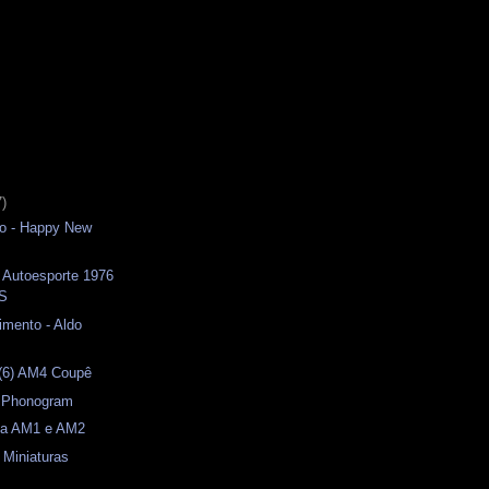
7)
vo - Happy New
 Autoesporte 1976
TS
imento - Aldo
(6) AM4 Coupê
) Phonogram
ma AM1 e AM2
 Miniaturas