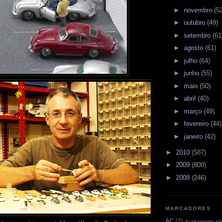
►
novembro
(5
►
outubro
(49)
►
setembro
(61
►
agosto
(61)
►
julho
(64)
►
junho
(55)
►
maio
(50)
►
abril
(40)
►
março
(49)
►
fevereiro
(44)
►
janeiro
(42)
►
2010
(587)
►
2009
(800)
►
2008
(246)
MARCADORES
AC
(2)
Acabamento infe