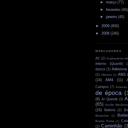
►
março
(77)
►
fevereiro
(46)
►
janeiro
(40)
►
2009
(800)
►
2008
(246)
MARCADORES
AC
(2)
Acabamento infe
Interno (Quantil)
(
Adesivos
época
(3)
AM1
(2)
Alfazoni
(1)
(14)
AM4
(11)
Campos
(7)
Antenas
de época
(
A
(9)
Ar Quente
(3)
(65)
Auxílio Mecânico
(16)
Bateria
(2)
Bo
Botõe
Borrachas
(1)
Cale
Buzina Puma
(1)
Caminhão
(
(2)