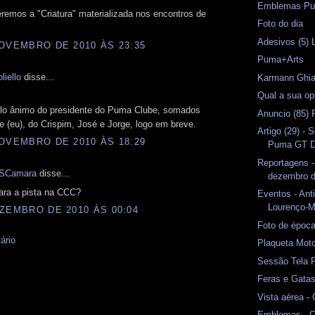
Emblemas Pu
remos a "Criatura" materializada nos encontros de
Foto do dia
Adesivos (5) 
OVEMBRO DE 2010 ÀS 23:35
Puma+Arts
liello
disse...
Karmann Gh
Qual a sua op
pelo ânimo do presidente do Puma Clube, somados
Anuncio (85) 
e (eu), do Crispim, José e Jorge, logo em breve.
Artigo (29) - 
OVEMBRO DE 2010 ÀS 18:29
Puma GT 
Reportagens 
SCamara
disse...
dezembro 
para a pista na CCC?
Eventos - An
Lourenço-
ZEMBRO DE 2010 ÀS 00:04
Foto de époc
ário
Plaqueta Mo
Sessão Tela 
Feras e Gata
Vista aérea -
Emblemas - C