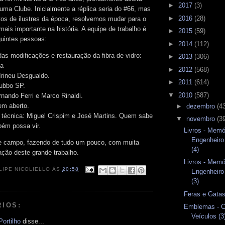
►
2017
(3)
Puma Clube. Inicialmente a réplica seria do #66, mas
►
2016
(28)
s de ilustres da época, resolvemos mudar para o
mais importante na história. A equipe de trabalho é
►
2015
(59)
uintes pessoas:
►
2014
(112)
s modificações e restauração da fibra de vidro:
►
2013
(306)
ha
►
2012
(568)
Irineu Desgualdo.
►
2011
(614)
ubbo SP.
▼
2010
(587)
rnando Ferri e Marco Rinaldi.
em aberto.
►
dezembro
(4
 técnica: Miguel Crispim e José Martins. Quem sabe
▼
novembro
(3
bém possa vir.
Livros - Memó
Engenheir
de campo, fazendo de tudo um pouco, com muita
(4)
zação deste grande trabalho.
Livros - Memó
LIPE NICOLIELLO
ÀS
20:58
Engenheir
(3)
Feras e Gata
RIOS:
Emblemas - C
Veículos (3
ortilho
disse...