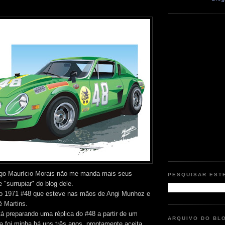
go Maurício Morais não me manda mais seus
PESQUISAR EST
 "surrupiar" do blog dele.
 1971 #48 que esteve nas mãos de Angi Munhoz e
 Martins.
 preparando uma réplica do #48 a partir de um
ARQUIVO DO BL
a foi minha há uns três anos, prontamente aceita