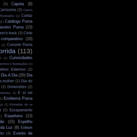
Capota
(9)
(5)
Carroceria
(3)
Carros
Cartaz
 Roubados
(1)
Catálogo Puma
(1)
aveiro Puma
(13)
ren's track
(3)
Cinto
comparativo
(10)
Console Puma
(1)
orrida
(113)
Curiosidades
t
(1)
enhos e Ilustrações
(1)
alhes Externos
(2)
Dia A Dia
(20)
Dia
)
a mulher
(2)
Dia do
(3)
Dimensões
(2)
E aí vai
mentos
(1)
Emblema Puma
1)
ça
(1)
Entradas de ar
a
(5)
Escapamento
Espartano
(13)
1)
ção
(15)
Espelho
 da Luz
(8)
Estepe
Evento de
ho
(3)