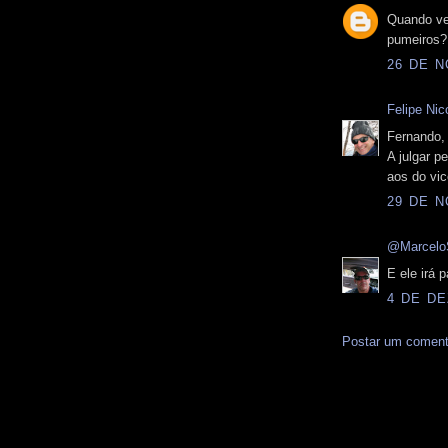
Quando ve
pumeiros?
26 DE N
Felipe Nico
Fernando,
A julgar 
aos do vic
29 DE N
@Marcelo
E ele irá 
4 DE DE
Postar um coment