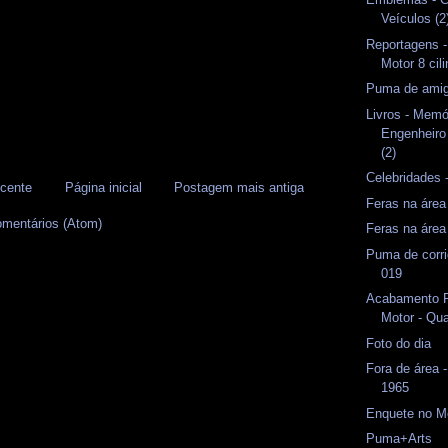
Veículos (2
Reportagens -
Motor 8 cil
Puma de amig
Livros - Memó
Engenheir
(2)
Celebridades 
cente
Página inicial
Postagem mais antiga
Feras na área
omentários (Atom)
Feras na área
Puma de corr
019
Acabamento P
Motor - Qua
Foto do dia
Fora de área 
1965
Enquete no M
Puma+Arts