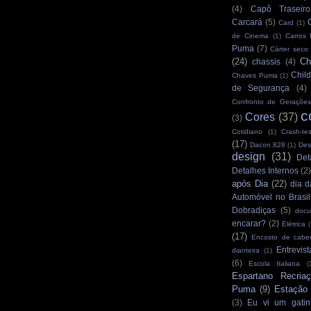
(4)
Capô Traseiro
Carcará
(5)
Card
(1)
de Cinema
(1)
Carros
Puma
(7)
Cárter seco
(24)
Ch
chassis
(4)
Child
Chaves Puma
(1)
de Segurança
(4)
Confronto de Gerações
c
Cores
(37)
(3)
Cotidiano
(1)
Crash-tes
(17)
Dacon 828
(1)
Des
design
(31)
Det
Detalhes Internos
(2
após Dia
(22)
dia d
Automóvel no Brasil
Dobradiças
(5)
docu
encarar?
(2)
Elétrica
(
(17)
Encosto de cabe
Entrevist
dianteira
(1)
(6)
Escola Italiana
(
Espartano Recria
Puma
(9)
Estação
(3)
Eu vi um gatin