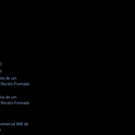
3)
9)
ria de um
o Recém-Formado
ria de um
o Recém-Formado
s
omercial MM de
)