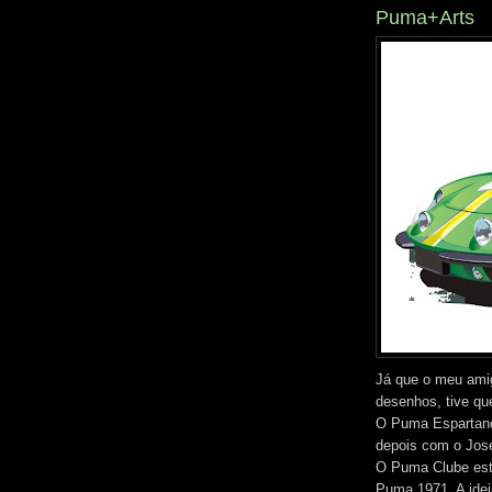
Puma+Arts
Já que o meu ami
desenhos, tive que
O Puma Espartano
depois com o José
O Puma Clube está
Puma 1971. A idei