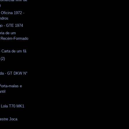
)
 Oficina 1972 -
indros
o - GTE 1974
ria de um
o Recém-Formado
- Carta de um fã
 (2)
ida - GT DKW N°
orta-malas e
ntil
- Lola T70 MK1
estre Joca