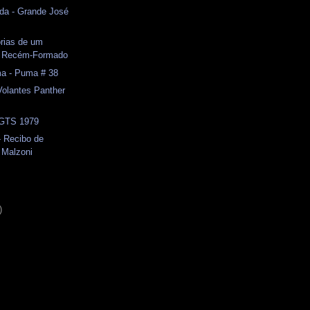
da - Grande José
rias de um
o Recém-Formado
ma - Puma # 38
Volantes Panther
- GTS 1979
- Recibo de
 Malzoni
)