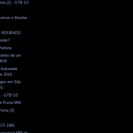
ma (2) - GTB S3
Lemos e Brentar
ia ROUBADO
inião?
Perkins
Sorteio de um
DKW
- Autoweek
de 2010
tigos em São
MG
a - GTB S3
tor Puma MM
Puma (3)
s
 GTI 1981
omercial MM de