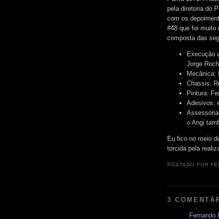
pela diretoria do 
com os depoimento
#48 que foi muito 
composta das seg
Execução da
Jorge Roc
Mecânica: 
Chassis: R
Pintura: Fe
Adesivos: 
Assessoria
o Angi tam
Eu fico no meio 
torcida pela reali
POSTADO POR
FE
3 COMENTÁ
Fernando P