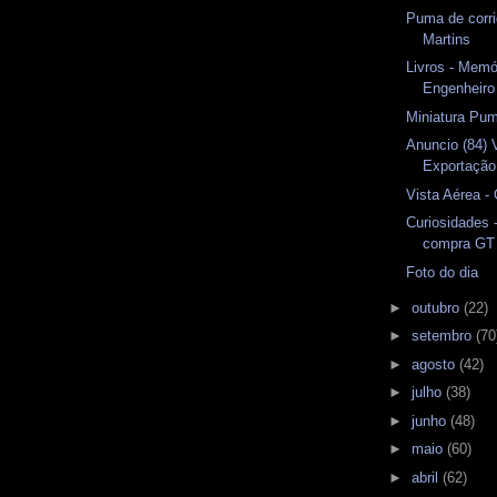
Puma de corri
Martins
Livros - Memó
Engenheir
Miniatura Pu
Anuncio (84) 
Exportação
Vista Aérea 
Curiosidades 
compra GT
Foto do dia
►
outubro
(22)
►
setembro
(70
►
agosto
(42)
►
julho
(38)
►
junho
(48)
►
maio
(60)
►
abril
(62)