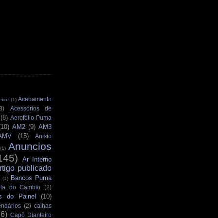
Acabamento
rior
(1)
3)
Acessórios de
(8)
Aerofólio Puma
(10)
AM2
(9)
AM3
AMV
(15)
Anisio
Anuncios
(1)
145)
Ar Interno
rtigo publicado
Bancos Puma
(1)
la do Cambio
(2)
s do Painel
(10)
ndários
(2)
calhas
36)
Capô Dianteiro