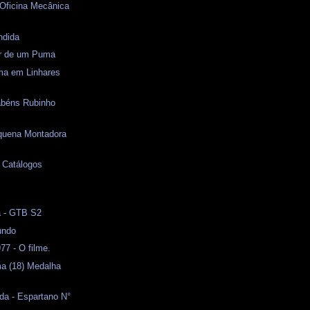
 Oficina Mecânica
ndida
or de um Puma
ma em Linhares
abéns Rubinho
quena Montadora
- Catálogos
l
a - GTB S2
undo
7 - O filme.
ma (18) Medalha
da - Espartano N°