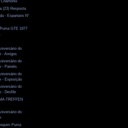
- Chamonix
a (23) Resposta
da - Espartano N°
- Puma GTE 1977
a
Aniversário do
 - Amigos
Aniversário do
 - Painéis
Aniversário do
 - Exposição
Aniversário do
 - Desfile
UMA-TREFFEN
Aniversário do
e
brequim Puma