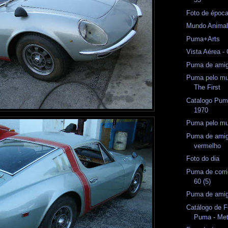
Foto de époc
Mundo Anima
Puma+Arts
Vista Aérea 
Puma de amig
Puma pelo mu
The First
Catalogo Pum
1970
Puma pelo m
Puma de amig
vermelho
Foto do dia
Puma de corri
60 (5)
Puma de amig
Catálogo de 
Puma - Met