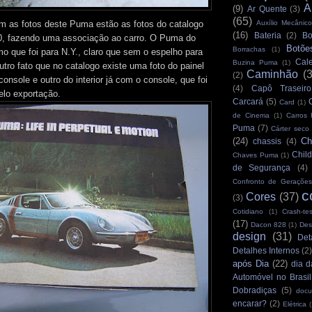
A
(9)
Ar Quente
(3)
(65)
m as fotos deste Puma estão as fotos do catalogo
Auxílio Mecânico
(16)
Bateria
(2)
Bo
, fazendo uma associação ao carro. O Puma do
Botõe
Borrachas
(1)
o que foi para N.Y., claro que sem o espelho para
Cale
Buzina Puma
(1)
utro fato que no catalogo existe uma foto do painel
Caminhão
(
(2)
onsole e outro do interior já com o console, que foi
(4)
Capô Traseiro
elo exportação.
Carcará
(5)
Card
(1)
de Cinema
(1)
Carros
Puma
(7)
Cárter seco
(24)
Ch
chassis
(4)
Child
Chaves Puma
(1)
de Segurança
(4)
Confronto de Gerações
c
Cores
(37)
(3)
Cotidiano
(1)
Crash-tes
(17)
Dacon 828
(1)
Des
design
(31)
Det
Detalhes Internos
(2
após Dia
(22)
dia d
Automóvel no Brasil
Dobradiças
(5)
docu
encarar?
(2)
Elétrica
(