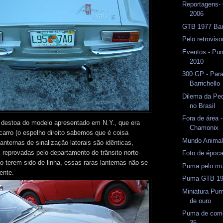
Reportagens-
2006
GTB 1977 Ba
Pelo retrovis
Eventos - Pu
2010
300 GP - Par
Barrichello
Dilema da Pe
no Brasil
Fora de área 
 destoa do modelo apresentado em N.Y., que era
Chamonix
carro (o espelho direito sabemos que é coisa
Mundo Anima
anternas de sinalização laterais são idênticas,
 reprovadas pelo departamento de trânsito norte-
Foto de époc
o terem sido de linha, essas raras lanternas não se
Puma pelo m
ente.
Puma GTB 197
Miniatura Pu
de ouro
Puma de corri
35