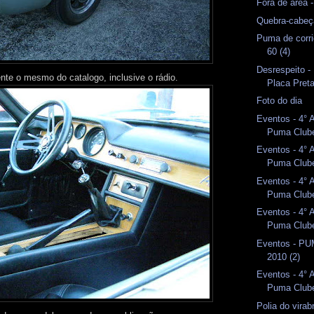
Fora de área 
Quebra-cabeç
Puma de corri
60 (4)
Desrespeito 
ente o mesmo do catalogo, inclusive o rádio.
Placa Pret
Foto do dia
Eventos - 4° 
Puma Clube
Eventos - 4° 
Puma Clube
Eventos - 4° 
Puma Clube
Eventos - 4° 
Puma Clube
Eventos - P
2010 (2)
Eventos - 4° 
Puma Club
Polia do vira