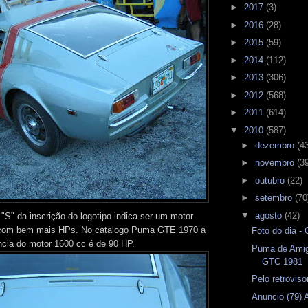
►
2017
(3)
►
2016
(28)
►
2015
(59)
►
2014
(112)
►
2013
(306)
►
2012
(568)
►
2011
(614)
▼
2010
(587)
►
dezembro
(4
►
novembro
(3
►
outubro
(22)
►
setembro
(70
▼
agosto
(42)
"S" da inscrição do logotipo indica ser um motor
 com bem mais HPs. No catalogo Puma GTE 1970 a
Foto do dia -
ncia do motor 1600 cc é de 90 HP.
Puma de Amig
GTC 1981
Pelo retrovis
Anuncio (79)