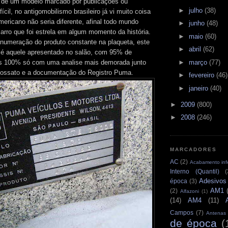
a de um modelo marcado por publicações ou
►
julho
(38)
fícil, no antigomobilismo brasileiro já vi muito coisa
mericano não seria diferente, afinal todo mundo
►
junho
(48)
arro que foi estrela em algum momento da história.
►
maio
(60)
numeração do produto constante na plaqueta, este
►
abril
(62)
é aquele apresentado no salão, com 95% de
►
março
(77)
os 100% só com uma analise mais demorada junto
ssato e a documentação do Registro Puma.
►
fevereiro
(46)
►
janeiro
(40)
►
2009
(800)
►
2008
(246)
MARCADORES
AC
(2)
Acabamento infe
Interno (Quantil)
(
Adesivos
época
(3)
AM1
(2)
Alfazoni
(1)
(14)
AM4
(11)
Campos
(7)
Antenas
de época
(