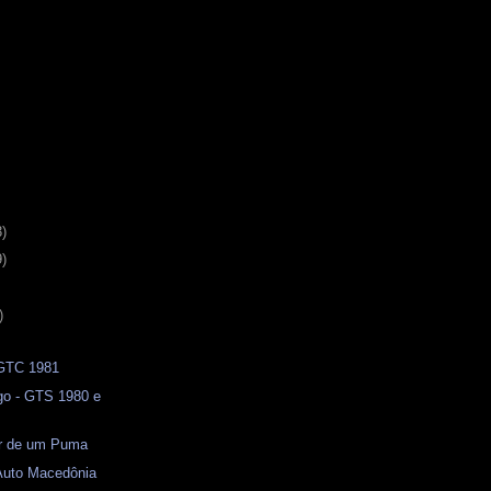
3)
9)
)
 GTC 1981
o - GTS 1980 e
or de um Puma
 Auto Macedônia