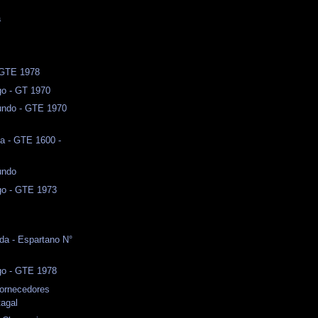
a
l
- GTE 1978
o - GT 1970
ndo - GTE 1970
a - GTE 1600 -
undo
o - GTE 1973
da - Espartano N°
o - GTE 1978
Fornecedores
agal