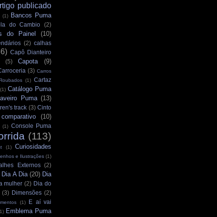
rtigo publicado
Bancos Puma
(1)
la do Cambio
(2)
s do Painel
(10)
ndários
(2)
calhas
36)
Capô Dianteiro
Capota
(9)
(5)
Carroceria
(3)
Carros
Cartaz
 Roubados
(1)
Catálogo Puma
(1)
aveiro Puma
(13)
ren's track
(3)
Cinto
comparativo
(10)
Console Puma
(1)
orrida
(113)
Curiosidades
t
(1)
enhos e Ilustrações
(1)
alhes Externos
(2)
Dia A Dia
(20)
Dia
)
a mulher
(2)
Dia do
(3)
Dimensões
(2)
E aí vai
mentos
(1)
Emblema Puma
1)