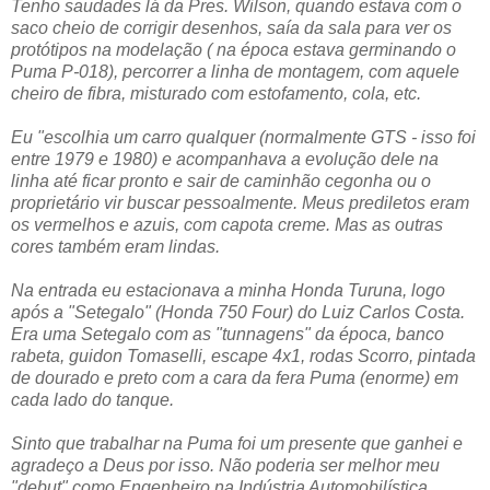
Tenho saudades lá da Pres. Wilson, quando estava com o
saco cheio de corrigir desenhos, saía da sala para ver os
protótipos na modelação ( na época estava germinando o
Puma P-018), percorrer a linha de montagem, com aquele
cheiro de fibra, misturado com estofamento, cola, etc.
Eu "escolhia um carro qualquer (normalmente GTS - isso foi
entre 1979 e 1980) e acompanhava a evolução dele na
linha até ficar pronto e sair de caminhão cegonha ou o
proprietário vir buscar pessoalmente. Meus prediletos eram
os vermelhos e azuis, com capota creme. Mas as outras
cores também eram lindas.
Na entrada eu estacionava a minha Honda Turuna, logo
após a "Setegalo" (Honda 750 Four) do Luiz Carlos Costa.
Era uma Setegalo com as "tunnagens" da época, banco
rabeta, guidon Tomaselli, escape 4x1, rodas Scorro, pintada
de dourado e preto com a cara da fera Puma (enorme) em
cada lado do tanque.
Sinto que trabalhar na Puma foi um presente que ganhei e
agradeço a Deus por isso. Não poderia ser melhor meu
"debut" como Engenheiro na Indústria Automobilística.