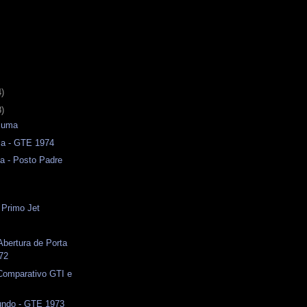
4)
8)
Puma
ca - GTE 1974
a - Posto Padre
 Primo Jet
s
bertura de Porta
972
 Comparativo GTI e
ndo - GTE 1973