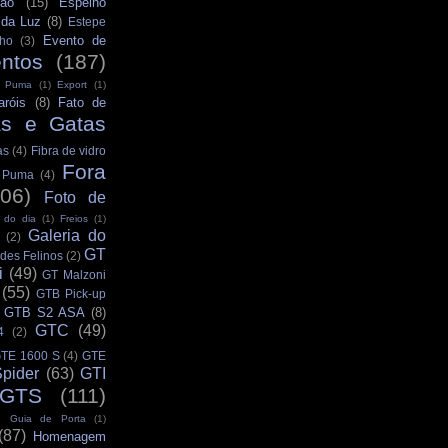
ção
(15)
Espelho
 da Luz
(8)
Estepe
Evento de
ho
(3)
ntos
(187)
s Puma
(1)
Export
(1)
aróis
(8)
Fato de
as e Gatas
as
(4)
Fibra de vidro
Fora
s Puma
(4)
106)
Foto de
 do dia
(1)
Freios
(1)
Galeria do
(2)
GT
des Felinos
(2)
i
(49)
GT Malzoni
(55)
GTB Pick-up
GTB S2 ASA
(8)
GTC
(49)
4
(2)
TE 1600 S
(4)
GTE
pider
(63)
GTI
GTS
(111)
Guia de Porta
(1)
(87)
Homenagem