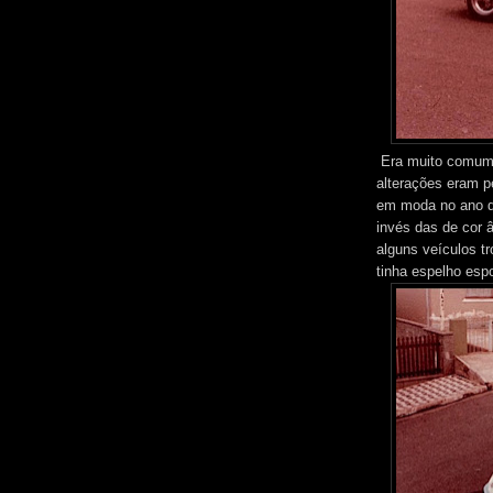
Era muito comum i
alterações eram p
em moda no ano de
invés das de cor 
alguns veículos t
tinha espelho esp