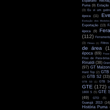
Espartano Recria
Puma
(9)
Estação
(3)
Eu vi um gatin
Eve
época
(11)
Evolução dos Modelo
Exportação
(13)
F
Fer
época
(9)
(112)
Ferrament
(3)
Filtro
Filmes
(1)
de área
(
época
(69)
Frase
Friso de Para-brisa
Rinaldi
(38)
Gran
(97)
GT Malzon
GTB
Hard Top
(2)
GTB S2
(33)
(2)
GTB S
GTB S3
(1)
GTE
(172)
G
GTE S
1800 S
(5)
(49)
GTO
(5)
Guarujá 2013
(14)
História Puma