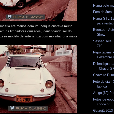
Puma pelo mu
Fora de área
Puma GTE 19
para resta
rroceria era menos comum, porque custava muito
Eventos - Aut
em os limpadores cruzados, identificando ser do
Show
sse modelo de antena fixa com molinha foi a maior
Sessão Tela 
710
Reportagens -
Dezembro 
Dobradiças c
- Chassi S
Chaveiro Pum
Foto do dia -
fabrica
Artigo (60) P
Fotos de épo
concolor
Guarujá 2013 -