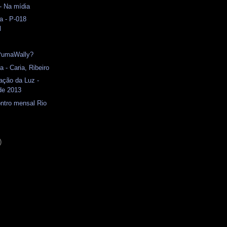
- Na mídia
a - P-018
l
PumaWally?
 - Caria, Ribeiro
ação da Luz -
de 2013
ntro mensal Rio
)