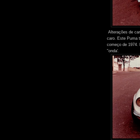
Alterações de ca
caro. Este Puma t
começo de 1974. E
"onda'.