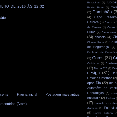
Botõe
Borrachas
(1)
ULHO DE 2016 ÀS 22:32
Cale
Buzina Puma
(1)
Caminhão
(
(2)
(4)
Capô Traseiro
ário
Carcará
(5)
Card
(1)
de Cinema
(1)
Carros
Puma
(7)
Cárter seco
(24)
Ch
chassis
(4)
Child
Chaves Puma
(1)
de Segurança
(4)
Confronto de Gerações
c
Cores
(37)
(3)
Cotidiano
(1)
Crash-tes
(17)
Dacon 828
(1)
Des
design
(31)
Det
Detalhes Internos
(2
após Dia
(22)
dia d
Automóvel no Brasil
Dobradiças
(5)
docu
cente
Página inicial
Postagem mais antiga
encarar?
(2)
Elétrica
(
(17)
Encosto de cabe
omentários (Atom)
Entrevist
dianteira
(1)
(6)
Escola Italiana
(