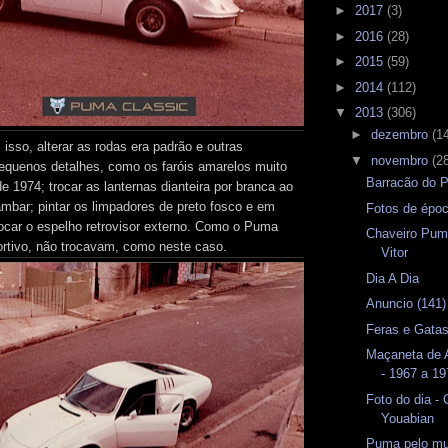
►
2017
(3)
►
2016
(28)
►
2015
(59)
►
2014
(112)
▼
2013
(306)
►
dezembro
(1
sso, alterar as rodas era padrão e outras
▼
novembro
(2
equenos detalhes, como os faróis amarelos muito
Barracão do 
 1974; trocar as lanternas dianteira por branca ao
âmbar; pintar os limpadores de preto fosco e em
Fotos de épo
rocar o espelho retrovisor externo. Como o Puma
Chaveiro Pum
ortivo, não trocavam, como neste caso.
Vitor
Dia A Dia
Anuncio (141)
Feras e Gata
Maçaneta de A
- 1967 a 1
Foto do dia -
Youabian
Puma pelo mu