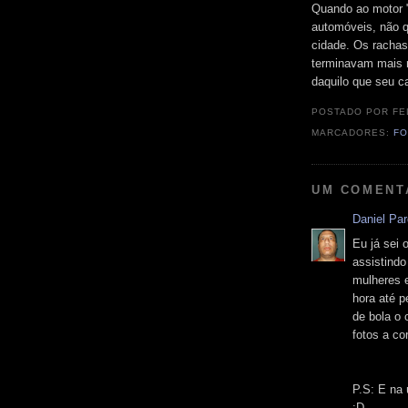
Quando ao motor 
automóveis, não q
cidade. Os rachas
terminavam mais 
daquilo que seu c
POSTADO POR
FE
MARCADORES:
FO
UM COMENT
Daniel Pa
Eu já sei 
assistindo
mulheres 
hora até p
de bola o
fotos a co
P.S: E na 
:D