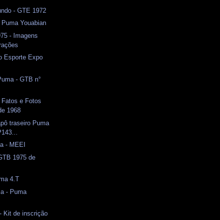
ndo - GTE 1972
 - Puma Youabian
75 - Imagens
urações
o Esporte Expo
Puma - GTB n°
 Fatos e Fotos
de 1968
apô traseiro Puma
P143...
a - MEEI
 GTB 1975 de
uma 4.T
ca - Puma
 Kit de inscrição