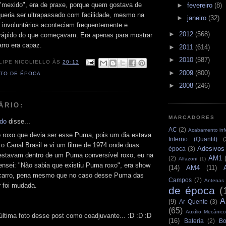
"mexido", era de praxe, porque quem gostava de
►
fevereiro
(8)
ueria ser ultrapassado com facilidade, mesmo na
►
janeiro
(32)
 involuntários aconteciam frequentemente e
►
2012
(568)
rápido do que começavam. Era apenas para mostrar
arro era capaz.
►
2011
(614)
►
2010
(587)
LIPE NICOLIELLO
ÀS
20:13
►
2009
(800)
TO DE ÉPOCA
►
2008
(246)
ÁRIO:
MARCADORES
rdo
disse...
AC
(2)
Acabamento infe
o roxo que devia ser esse Puma, pois um dia estava
Interno (Quantil)
(
 o Canal Brasil e vi um filme de 1974 onde duas
Adesivos
época
(3)
estavam dentro de um Puma conversível roxo, eu na
AM1
(2)
Alfazoni
(1)
ensei: "Não sabia que existiu Puma roxo", era show
(14)
AM4
(11)
 carro, pena mesmo que no caso desse Puma das
Campos
(7)
Antenas
r foi mudada.
de época
(
A
(9)
Ar Quente
(3)
(65)
Auxílio Mecânico
última foto desse post como coadjuvante... :D :D :D
(16)
Bateria
(2)
Bo