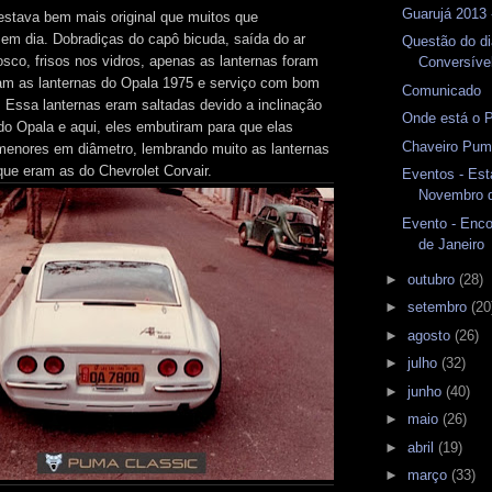
Guarujá 2013 
stava bem mais original que muitos que
em dia. Dobradiças do capô bicuda, saída do ar
Questão do di
osco, frisos nos vidros, apenas as lanternas foram
Conversíve
am as lanternas do Opala 1975 e serviço com bom
Comunicado
. Essa lanternas eram saltadas devido a inclinação
Onde está o 
 do Opala e aqui, eles embutiram para que elas
Chaveiro Puma
menores em diâmetro, lembrando muito as lanternas
e eram as do Chevrolet Corvair.
Eventos - Est
Novembro 
Evento - Enco
de Janeiro
►
outubro
(28)
►
setembro
(20
►
agosto
(26)
►
julho
(32)
►
junho
(40)
►
maio
(26)
►
abril
(19)
►
março
(33)