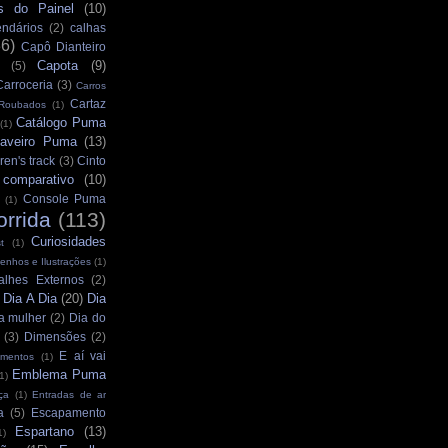
s do Painel
(10)
ndários
(2)
calhas
36)
Capô Dianteiro
Capota
(9)
(5)
Carroceria
(3)
Carros
Cartaz
 Roubados
(1)
Catálogo Puma
(1)
aveiro Puma
(13)
ren's track
(3)
Cinto
comparativo
(10)
Console Puma
(1)
orrida
(113)
Curiosidades
t
(1)
enhos e Ilustrações
(1)
alhes Externos
(2)
Dia A Dia
(20)
Dia
)
a mulher
(2)
Dia do
(3)
Dimensões
(2)
E aí vai
mentos
(1)
Emblema Puma
1)
ça
(1)
Entradas de ar
a
(5)
Escapamento
Espartano
(13)
1)