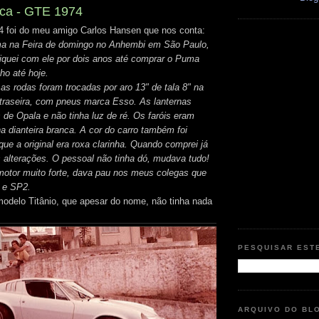
oca - GTE 1974
foi do meu amigo Carlos Hansen que nos conta:
a na Feira de domingo no Anhembi em São Paulo,
iquei com ele por dois anos até comprar o Puma
o até hoje.
as rodas foram trocadas por aro 13" de tala 8" na
a traseira, com pneus marca Esso. As lanternas
 de Opala e não tinha luz de ré. Os faróis eram
a dianteira branca. A cor do carro também foi
 que a original era roxa clarinha. Quando comprei já
alterações. O pessoal não tinha dó, mudava tudo!
otor muito forte, dava pau nos meus colegas que
 e SP2.
odelo Titânio, que apesar do nome, não tinha nada
PESQUISAR EST
ARQUIVO DO BL