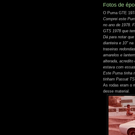
Fotos de ép
O Puma GTE 1974 
Comprei este Pum
no ano de 1978. F
GTS 1978 que tenh
Dá para notar que 
dianteira e 10" n
traseiras redondas
amarelos e lantern
alterada, acredito
estava com essas 
Este Puma tinha m
tinham Passat TS
As rodas eram o m
desse material.