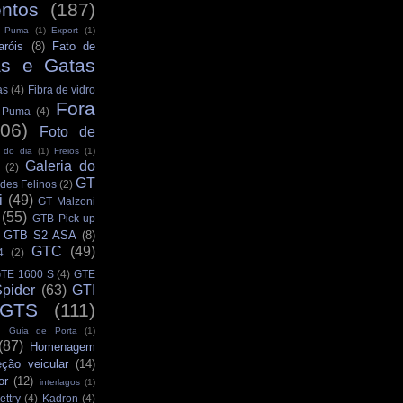
ntos
(187)
s Puma
(1)
Export
(1)
aróis
(8)
Fato de
as e Gatas
as
(4)
Fibra de vidro
Fora
s Puma
(4)
106)
Foto de
 do dia
(1)
Freios
(1)
Galeria do
(2)
GT
des Felinos
(2)
i
(49)
GT Malzoni
(55)
GTB Pick-up
GTB S2 ASA
(8)
GTC
(49)
4
(2)
TE 1600 S
(4)
GTE
pider
(63)
GTI
GTS
(111)
Guia de Porta
(1)
(87)
Homenagem
eção veicular
(14)
or
(12)
interlagos
(1)
ettry
(4)
Kadron
(4)