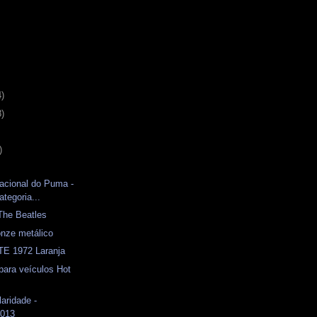
4)
8)
)
acional do Puma -
ategoria...
The Beatles
nze metálico
E 1972 Laranja
para veículos Hot
laridade -
2013