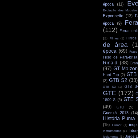
Eve
época
(11)
Evolução dos Modelo
Exportação
(13)
F
Fer
época
(9)
(112)
Ferrament
(3)
Filtro
Filmes
(1)
de área
(
época
(69)
Frase
Friso de Para-brisa
Rinaldi
(38)
Gran
(97)
GT Malzon
GTB
Hard Top
(2)
GTB S2
(33)
(2)
GTB S
GTB S3
(1)
GTE
(172)
G
GTE S
1800 S
(5)
(49)
GTO
(5)
Guarujá 2013
(14)
História Puma
(15)
insp
Humor
(1)
Interi
Instrumentos
(1)
Jorge L
Isolamento
(1)