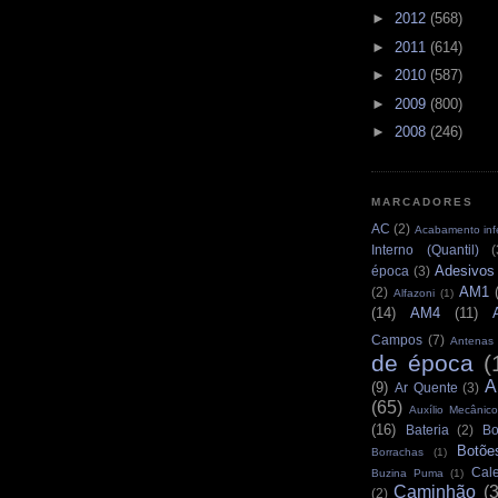
►
2012
(568)
►
2011
(614)
►
2010
(587)
►
2009
(800)
►
2008
(246)
MARCADORES
AC
(2)
Acabamento infe
Interno (Quantil)
(
Adesivos
época
(3)
AM1
(2)
Alfazoni
(1)
(14)
AM4
(11)
Campos
(7)
Antenas
de época
(
A
(9)
Ar Quente
(3)
(65)
Auxílio Mecânico
(16)
Bateria
(2)
Bo
Botõe
Borrachas
(1)
Cale
Buzina Puma
(1)
Caminhão
(
(2)