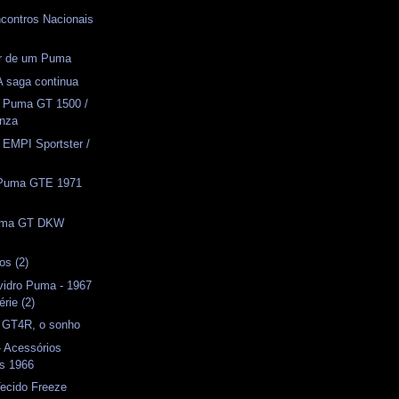
ncontros Nacionais
or de um Puma
 A saga continua
- Puma GT 1500 /
anza
- EMPI Sportster /
- Puma GTE 1971
Puma GT DKW
os (2)
vidro Puma - 1967
érie (2)
) GT4R, o sonho
- Acessórios
s 1966
Tecido Freeze