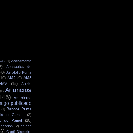
Acabamento
rior
(1)
3)
Acessórios de
(8)
Aerofólio Puma
(10)
AM2
(9)
AM3
AMV
(15)
Anisio
Anuncios
(1)
145)
Ar Interno
rtigo publicado
Bancos Puma
(1)
la do Cambio
(2)
s do Painel
(10)
ndários
(2)
calhas
36)
Capô Dianteiro