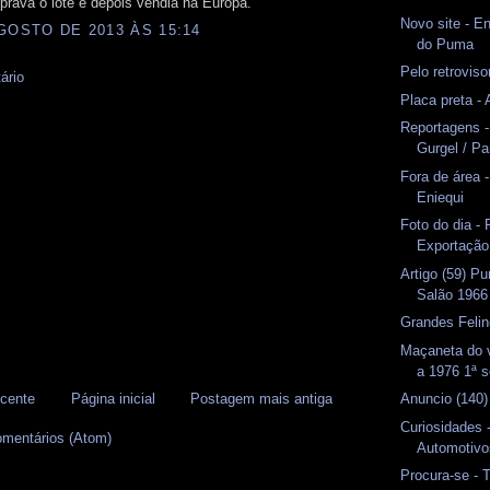
rava o lote e depois vendia na Europa.
Novo site - E
GOSTO DE 2013 ÀS 15:14
do Puma
Pelo retrovis
ário
Placa preta -
Reportagens 
Gurgel / P
Fora de área 
Eniequi
Foto do dia 
Exportação
Artigo (59) 
Salão 1966
Grandes Felin
Maçaneta do 
a 1976 1ª s
cente
Página inicial
Postagem mais antiga
Anuncio (140
Curiosidades 
omentários (Atom)
Automotivo
Procura-se - 