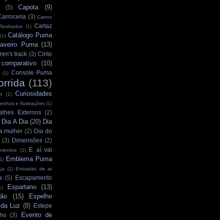
Capota
(9)
(5)
Carroceria
(3)
Carros
Cartaz
 Roubados
(1)
Catálogo Puma
(1)
aveiro Puma
(13)
ren's track
(3)
Cinto
comparativo
(10)
Console Puma
(1)
orrida
(113)
Curiosidades
t
(1)
enhos e Ilustrações
(1)
alhes Externos
(2)
Dia A Dia
(20)
Dia
)
a mulher
(2)
Dia do
(3)
Dimensões
(2)
E aí vai
mentos
(1)
Emblema Puma
1)
ça
(1)
Entradas de ar
a
(5)
Escapamento
Espartano
(13)
1)
ção
(15)
Espelho
 da Luz
(8)
Estepe
Evento de
ho
(3)