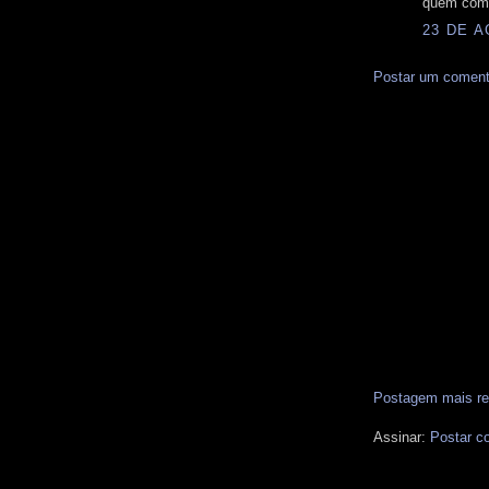
quem comp
23 DE A
Postar um coment
Postagem mais re
Assinar:
Postar c