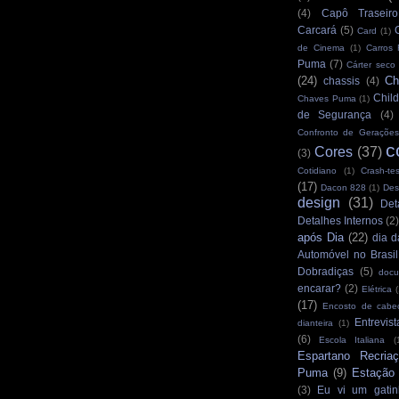
(4)
Capô Traseiro
Carcará
(5)
Card
(1)
de Cinema
(1)
Carros
Puma
(7)
Cárter seco
(24)
Ch
chassis
(4)
Child
Chaves Puma
(1)
de Segurança
(4)
Confronto de Gerações
c
Cores
(37)
(3)
Cotidiano
(1)
Crash-tes
(17)
Dacon 828
(1)
Des
design
(31)
Det
Detalhes Internos
(2
após Dia
(22)
dia d
Automóvel no Brasil
Dobradiças
(5)
docu
encarar?
(2)
Elétrica
(
(17)
Encosto de cabe
Entrevist
dianteira
(1)
(6)
Escola Italiana
(
Espartano Recria
Puma
(9)
Estação
(3)
Eu vi um gatin