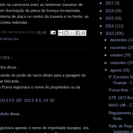
►
2017
(3)
tes na carroceria eram as lanternas traseiras de
com iluminação da placa de licença incorporada,
►
2016
(28)
nterna de placa no centro da traseira e na frente, as
►
2015
(59)
cicleta redondas.
►
2014
(112)
LIPE NICOLIELLO
ÀS
20:46
▼
2013
(306)
XPORTAÇÃO
►
dezembro
(1
►
novembro
(2
►
outubro
(28)
RIOS:
►
setembro
(20
ha disse...
▼
agosto
(26)
aindo do porão do navio direto para a garagem do
9° Encontro N
e felizardo...
Guarujá - C
 Puma registrava o nome do proprietário ou da
Puma+Arts - 
GTE 1973 Bro
GOSTO DE 2013 ÀS 18:30
MAIS UM - GT
Regulamento 
liello
disse...
Rods
Rally de Regu
gistrava apenas o nome do importador europeu, era
Setembro 