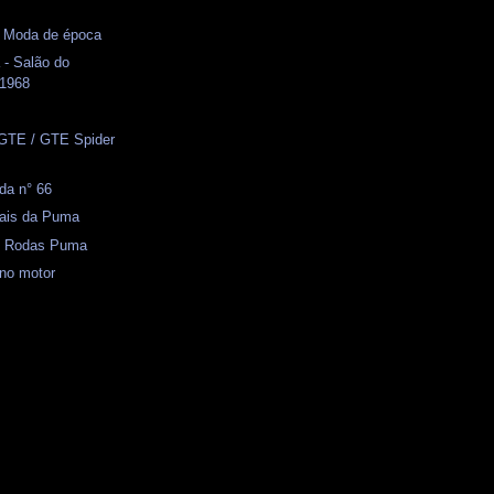
- Moda de época
 - Salão do
 1968
GTE / GTE Spider
da n° 66
iais da Puma
 - Rodas Puma
 no motor