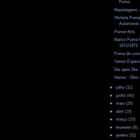
Puma
Reportagens 
História Puma
Automóvel
Puma+Arts
Banco Puma 
1971/1972
Puma de corri
Séries Espec
Dia após Dia
Humor - Óleo
►
julho
(32)
►
junho
(40)
►
maio
(26)
►
abril
(19)
►
março
(33)
►
fevereiro
(8)
►
janeiro
(32)