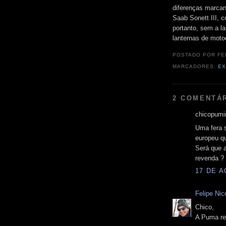
diferenças marcan
Saab Sonett III, 
portanto, sem a la
lanternas de moto
POSTADO POR
FE
MARCADORES:
E
2 COMENTÁ
chicopumin
Uma fera s
europeu qu
Será que a
revenda ?
17 DE A
Felipe Nico
Chico,
A Puma re