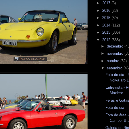
►
2017
(3)
►
2016
(28)
►
2015
(59)
►
2014
(112)
►
2013
(306)
▼
2012
(568)
►
dezembro
(4
►
novembro
(3
►
outubro
(52)
▼
setembro
(46
Foto do dia -
Noiva aro 
Entrevista - 
Maxicar
Feras e Gata
Foto do dia
Fora de área 
Camber Bra
Galeria do Rin