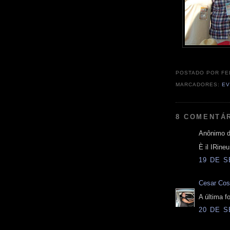
POSTADO POR
FE
MARCADORES:
E
8 COMENTÁ
Anônimo d
È il IRine
19 DE S
Cesar Cos
A última f
20 DE S