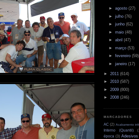
►
agosto
(27)
►
julho
(76)
►
junho
(62)
►
maio
(48)
►
abril
(47)
►
março
(53)
►
fevereiro
(59)
►
janeiro
(17)
►
2011
(614)
►
2010
(587)
►
2009
(800)
►
2008
(246)
MARCADORES
AC
(2)
Acabamento infe
Interno (Quantil)
(
Adesivos
época
(3)