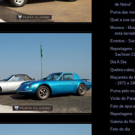
de Noiva"
Puma das me
Qual a sua op
Museus - Muse
está lacrad
Eventos - Sa
Reportagens -
Sachsen Cl
Dia A Dia
Quebra-cabeç
Maçaneta de A
- 1973 a 1
Puma pelo m
Visão do Paraí
Foto de époc
Reportagens -
Galeria do Rin
Foto do dia