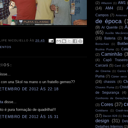
AM1
(2)
Alfazoni
(1)
(14)
AM4
(11)
Campos
(7)
Antenas
de época
(
A
(9)
Ar Quente
(3)
(65)
Auxílio Mecânico
(16)
Bateria
(2)
Bo
LIPE NICOLIELLO
ÀS
20:45
Botõe
Borrachas
(1)
VENTOS
Cale
Buzina Puma
(1)
Caminhão
(
(2)
(4)
Capô Traseiro
RIOS:
Carcará
(5)
Card
(1)
de Cinema
(1)
Carros
isse...
Puma
(7)
Cárter seco
(24)
Ch
u con una Skol na mano o un fratello gemeo??
chassis
(4)
Child
Chaves Puma
(1)
ETEMBRO DE 2012 ÀS 22:18
de Segurança
(4)
Confronto de Gerações
ta
disse...
c
Cores
(37)
(3)
oto é pura formação de quadrilha!!!
Cotidiano
(1)
Crash-tes
(17)
Dacon 828
(1)
Des
ETEMBRO DE 2012 ÀS 15:31
design
(31)
Det
Detalhes Internos
(2