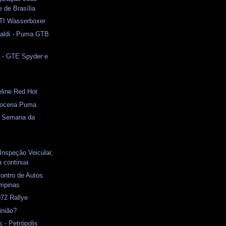
 de Brasília
TI Wasserboxer
naldi - Puma GTB
a - GTE Spyder e
s
line Red Hot
roceria Puma
 Semana da
 Inspeção Veicular,
a continua
ontro de Autos
mpinas
72 Rallye
inião?
 - Petrópolis