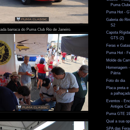
Puma Clube
Puma Hot - G
Galeria do Ri
S2
ada barraca do Puma Club Rio de Janeiro.
Capota Rígid
GTS (2)
Feras e Gata
Puma Hot - Fe
Molde da Car
Homenagem -
Pátria
Foto do dia
Placa preta e
a palhaçad
Eventos - Enc
Antigos Ca
Puma GTE 19
Qual a sua op
SPA das Feras