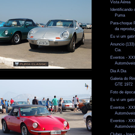
Vista Aérea
Identificando
Puma
Para-choque 
da reprodu
Eu vi um gati
Anuncio (133)
Cia.
Eventos - XXI
Automóveis 
Dia A Dia
Galeria do Rin
GTE 1972
Foto de époc
Eu vi um gati
Eventos - XXI
Automóveis 
Eventos - XXI
Automóveis 
Clubes - Inau