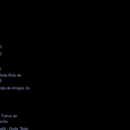
3)
8)
)
 Roda Bolo de
15
Roda de Amigos do
s
- Turma da
sília
aldi - Roda "Bolo