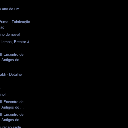
 o ano de um
Puma - Fabricação
ção
nho de novo!
 Lemos, Brentar &
II Encontro de
Antigos do ...
aldi - Detalhe
a
nho!
II Encontro de
Antigos do ...
II Encontro de
Antigos do ...
guração sede