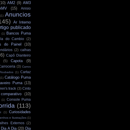
(10)
AM2
(9)
AM3
AMV
(15)
Anisio
Anuncios
(1)
145)
Ar Interno
rtigo publicado
Bancos Puma
(1)
la do Cambio
(2)
s do Painel
(10)
ndários
(2)
calhas
36)
Capô Dianteiro
Capota
(9)
(5)
Carroceria
(3)
Carros
Cartaz
 Roubados
(1)
Catálogo Puma
(1)
aveiro Puma
(13)
ren's track
(3)
Cinto
comparativo
(10)
Console Puma
(1)
orrida
(113)
Curiosidades
t
(1)
enhos e Ilustrações
(1)
alhes Externos
(2)
Dia A Dia
(20)
Dia
)