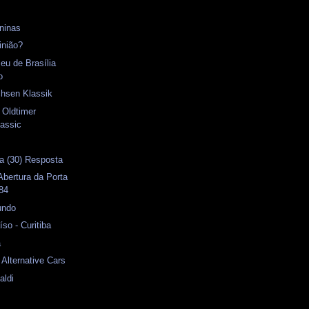
ninas
inião?
u de Brasília
o
chsen Klassik
 Oldtimer
assic
a (30) Resposta
bertura da Porta
984
undo
so - Curitiba
a
 Alternative Cars
aldi