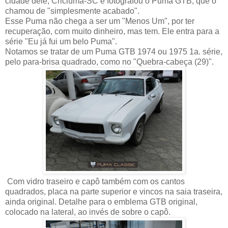
cidade dele, Criciúma-SC e fotografou o Puma GTB, que o
chamou de "simplesmente acabado".
Esse Puma não chega a ser um "Menos Um", por ter
recuperação, com muito dinheiro, mas tem. Ele entra para a
série "Eu já fui um belo Puma".
Notamos se tratar de um Puma GTB 1974 ou 1975 1a. série,
pelo para-brisa quadrado, como no "Quebra-cabeça (29)".
Com vidro traseiro e capô também com os cantos
quadrados, placa na parte superior e vincos na saia traseira,
ainda original. Detalhe para o emblema GTB original,
colocado na lateral, ao invés de sobre o capô.