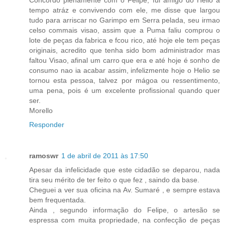
tempo atráz e convivendo com ele, me disse que largou
tudo para arriscar no Garimpo em Serra pelada, seu irmao
celso commais visao, assim que a Puma faliu comprou o
lote de peças da fabrica e fcou rico, até hoje ele tem peças
originais, acredito que tenha sido bom administrador mas
faltou Visao, afinal um carro que era e até hoje é sonho de
consumo nao ia acabar assim, infelizmente hoje o Helio se
tornou esta pessoa, talvez por mágoa ou ressentimento,
uma pena, pois é um excelente profissional quando quer
ser.
Morello
Responder
ramoswr
1 de abril de 2011 às 17:50
Apesar da infelicidade que este cidadão se deparou, nada
tira seu mérito de ter feito o que fez , saindo da base.
Cheguei a ver sua oficina na Av. Sumaré , e sempre estava
bem frequentada.
Ainda , segundo informação do Felipe, o artesão se
espressa com muita propriedade, na confecção de peças