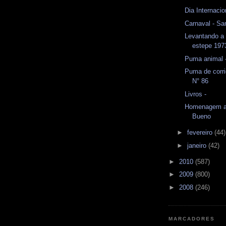
Dia Internaci
Carnaval - S
Levantando a 
estepe 197
Puma animal 
Puma de corri
N° 86
Livros -
Homenagem a 
Bueno
►
fevereiro
(44)
►
janeiro
(42)
►
2010
(587)
►
2009
(800)
►
2008
(246)
MARCADORES