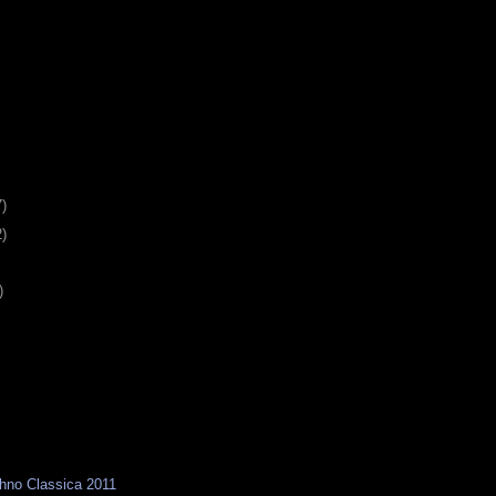
7)
2)
)
hno Classica 2011