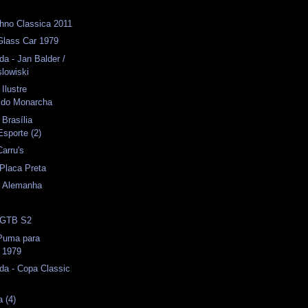
hno Classica 2011
Glass Car 1979
da - Jan Balder /
slowiski
 Ilustre
ido Monarcha
 Brasília
Esporte (2)
Carru's
 Placa Preta
- Alemanha
- GTB S2
 Puma para
 1979
da - Copa Classic
a (4)