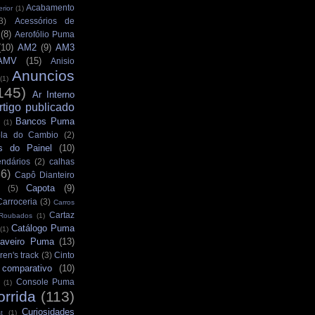
Acabamento
rior
(1)
3)
Acessórios de
(8)
Aerofólio Puma
(10)
AM2
(9)
AM3
AMV
(15)
Anisio
Anuncios
(1)
145)
Ar Interno
rtigo publicado
Bancos Puma
(1)
la do Cambio
(2)
s do Painel
(10)
ndários
(2)
calhas
36)
Capô Dianteiro
Capota
(9)
(5)
Carroceria
(3)
Carros
Cartaz
 Roubados
(1)
Catálogo Puma
(1)
aveiro Puma
(13)
ren's track
(3)
Cinto
comparativo
(10)
Console Puma
(1)
orrida
(113)
Curiosidades
t
(1)