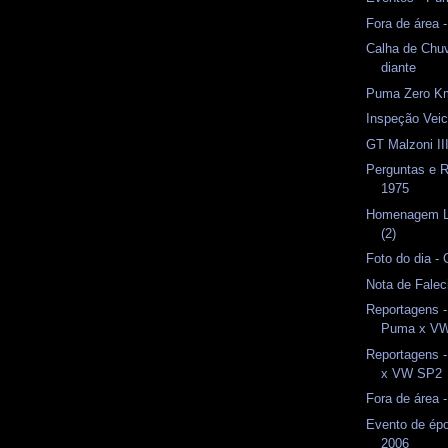
Fora de área 
Calha de Ch
diante
Puma Zero K
Inspeção Veicu
GT Malzoni II
Perguntas e 
1975
Homenagem Lu
(2)
Foto do dia -
Nota de Fale
Reportagens -
Puma x V
Reportagens 
x VW SP2
Fora de área -
Evento de épo
2006