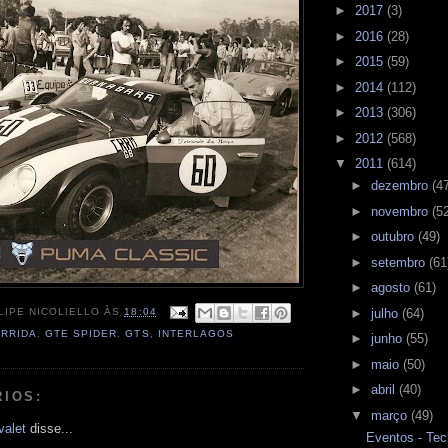
►
2017
(3)
►
2016
(28)
►
2015
(59)
►
2014
(112)
►
2013
(306)
►
2012
(568)
▼
2011
(614)
►
dezembro
(4
►
novembro
(5
►
outubro
(49)
►
setembro
(61
►
agosto
(61)
LIPE NICOLIELLO
ÀS
18:04
►
julho
(64)
RRIDA
,
GTE SPIDER
,
GTS
,
INTERLAGOS
►
junho
(55)
►
maio
(50)
►
abril
(40)
RIOS:
▼
março
(49)
valet
disse...
Eventos - Tec