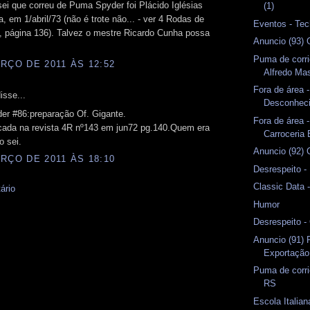
ei que correu de Puma Spyder foi Plácido Iglésias
(1)
a, em 1/abril/73 (não é trote não... - ver 4 Rodas de
Eventos - Tec
, página 136). Talvez o mestre Ricardo Cunha possa
Anuncio (93) 
Puma de corri
RÇO DE 2011 ÀS 12:52
Alfredo Ma
Fora de área -
isse...
Desconhec
er #86:preparação Of. Gigante.
Fora de área -
icada na revista 4R nº143 em jun72 pg.140.Quem era
Carroceria 
o sei.
Anuncio (92) 
RÇO DE 2011 ÀS 18:10
Desrespeito -
Classic Data 
ário
Humor
Desrespeito 
Anuncio (91)
Exportação
Puma de corri
RS
Escola Italian