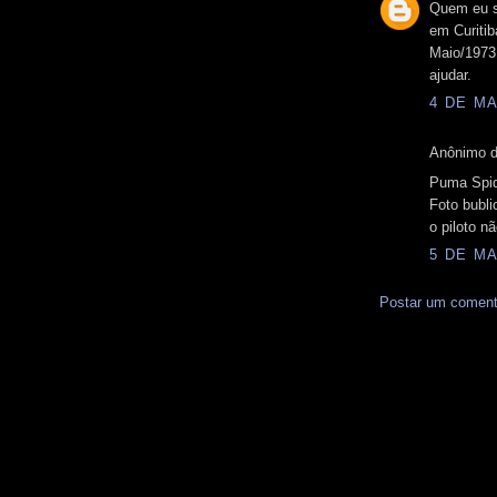
Quem eu s
em Curitib
Maio/1973
ajudar.
4 DE MA
Anônimo d
Puma Spid
Foto bubl
o piloto nã
5 DE MA
Postar um coment