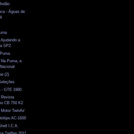
 Rodão
oca - Águas de
04
Puma
- Ajudando a
ia SP2
 Puma
- Na Puma, a
 Nacional
pe (2)
Seleções
a - GTE 1980
- Revista
mo CB 750 K2
- Motor TwinAir
rotótipo AC-1600
hell I.C.A.
ma Treffen 2011