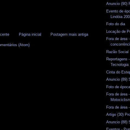
Anuncio (90)
Evento de ép
Lindóia 20
Foto do dia
Locação de 
cente
Página inicial
Postagem mais antiga
Fora de área 
concorrênc
omentários (Atom)
Razão Social
Reportagens 
Tecnologia
Cinta do Este
Anuncio (89) 
Foto de époc
Fora de área 
Motociclis
Fora de área 
Artigo (30) P
Anuncio (88) S
Eventos - Pu