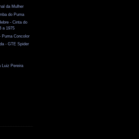
onal da Mulher
amba do Puma
lebre - Cinta do
3 a 1975
- Puma Concolor
da - GTE Spider
Luiz Pereira