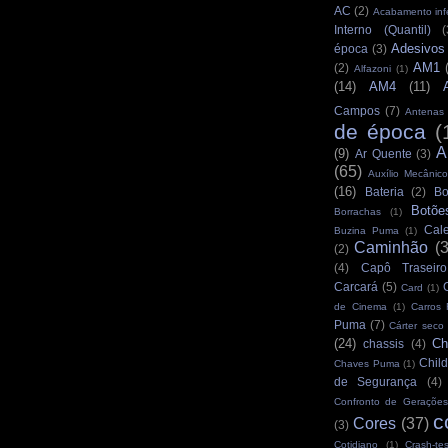
AC
(2)
Acabamento infe
Interno (Quantil)
(
Adesivos
época
(3)
AM1
(2)
Alfazoni
(1)
(14)
AM4
(11)
Campos
(7)
Antenas
de época
(
A
(9)
Ar Quente
(3)
(65)
Auxílio Mecânico
(16)
Bateria
(2)
Bo
Botõe
Borrachas
(1)
Cale
Buzina Puma
(1)
Caminhão
(
(2)
(4)
Capô Traseiro
Carcará
(5)
Card
(1)
de Cinema
(1)
Carros
Puma
(7)
Cárter seco
(24)
Ch
chassis
(4)
Child
Chaves Puma
(1)
de Segurança
(4)
Confronto de Gerações
c
Cores
(37)
(3)
Cotidiano
(1)
Crash-tes