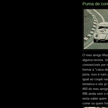
Puma de corr
O meu amigo Mazi
alguma revista. 
conversíveis por 
formar a "caixa de
pista, isso é ruim
igual ao coupê na
tentativa e nós já
#60 do meu amigo
#86 ainda sem o n
resta saber quem 
correr ou quem fo