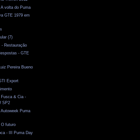
- A volta do Puma
uva GTE 1979 em
m
lar (7)
I - Restauração
Respostas - GTE
iz Pereira Bueno
 GTI Export
cimento
 Fusca & Cia -
W SP2
- Autoweek Puma
 O futuro
ca - III Puma Day