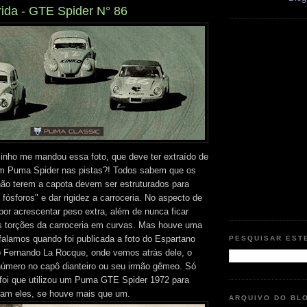
ida - GTE Spider N° 86
nho me mandou essa foto, que deve ter extraído de
Um Puma Spider nas pistas?! Todos sabem que os
não terem a capota devem ser estruturados para
 fósforos" e dar rigidez a carroceria. No aspecto de
 por acrescentar peso extra, além de nunca ficar
s torções da carroceria em curvas. Mas houve uma
 falamos quando foi publicada a foto do Espartano
PESQUISAR EST
 Fernando La Rocque, onde vemos atrás dele, o
úmero no capô dianteiro ou seu irmão gêmeo. Só
foi que utilizou um Puma GTE Spider 1972 para
ram eles, se houve mais que um.
ARQUIVO DO BL