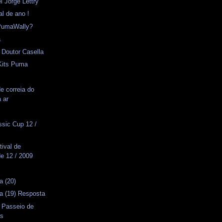
l Jorge Lettry
al de ano !
PumaWally?
a
 Doutor Casella
 Kits Puma
e correia do
 ar
ssic Cup 12 /
tival de
e 12 / 2009
a (20)
a (19) Resposta
- Passeio de
as