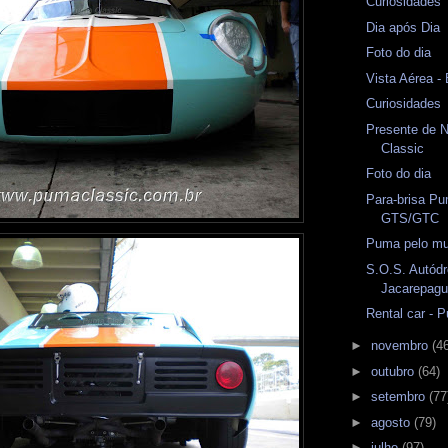
Curiosidades
Dia após Dia
Foto do dia
Vista Aérea -
Curiosidades
Presente de 
Classic
Foto do dia
Para-brisa P
GTS/GTC
Puma pelo m
S.O.S. Autód
Jacarepagu
Rental car - 
►
novembro
(4
►
outubro
(64)
►
setembro
(77
►
agosto
(79)
►
julho
(97)