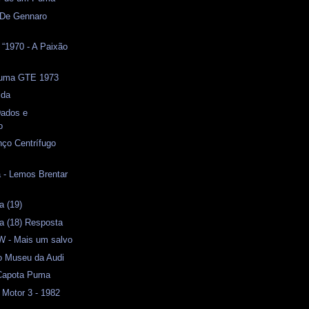
 De Gennaro
o “1970 - A Paixão
Puma GTE 1973
ida
ados e
o
ço Centrífugo
 - Lemos Brentar
a (19)
a (18) Resposta
 - Mais um salvo
o Museu da Audi
Capota Puma
 Motor 3 - 1982