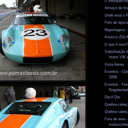
O inesquecíve
Almoço de fin
Onde está o 
Foto de époc
Reportagens -
Anuncio (55)
O que é isso?
Substituição d
motor VW a
Vista Aérea
Eventos - Cla
2009
Eventos - Fes
Regularidad
Dia A Dia
Quebra-cabeç
Quebra-cabeç
Fora de área 
motociclet