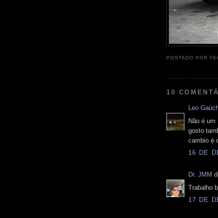
POSTADO POR
FE
10 COMENTÁ
Leo Gaúc
Não é um 
gosto tam
cambio é 
16 DE D
Dr. JMM
di
Trabalho b
17 DE D