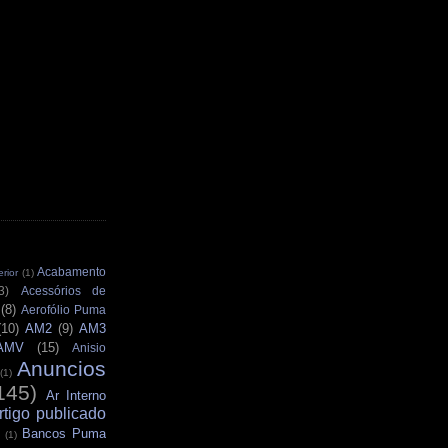
Acabamento
rior
(1)
3)
Acessórios de
(8)
Aerofólio Puma
(10)
AM2
(9)
AM3
AMV
(15)
Anisio
Anuncios
(1)
145)
Ar Interno
rtigo publicado
Bancos Puma
(1)