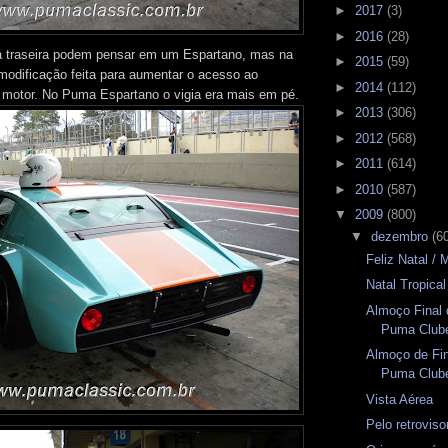
►
2017
(3)
►
2016
(28)
a traseira podem pensar em um Espartano, mas na
►
2015
(59)
 modificação feita para aumentar o acesso ao
►
2014
(112)
motor. No Puma Espartano o vigia era mais em pé.
►
2013
(306)
►
2012
(568)
►
2011
(614)
►
2010
(587)
▼
2009
(800)
▼
dezembro
(6
Feliz Natal /
Natal Tropical
Almoço Final 
Puma Clube
Almoço de Fin
Puma Club
Vista Aérea
Pelo retrovis