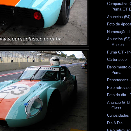
Comparativo 
Puma GT 
Anuncios (54
Foto de époc
Numeração d
Anuncios (53)
Malzoni
Puma 6.T - In
Cárter seco
Depoimento d
Puma
Reportagens -
Pelo retrovis
Foto do dia -
Anuncio GTB 
Glass
Curiosidades
Dia A Dia
Pelo retrovis