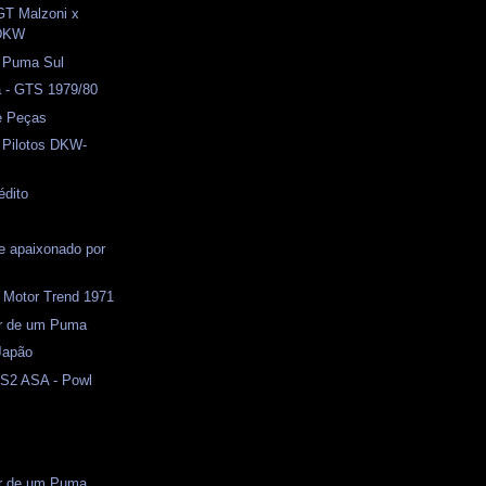
GT Malzoni x
DKW
) Puma Sul
a - GTS 1979/80
e Peças
 Pilotos DKW-
édito
e apaixonado por
 Motor Trend 1971
or de um Puma
 Japão
S2 ASA - Powl
or de um Puma