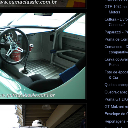
GTE 1974 no
Motors
Cultura - Livr
Continua”
Paparazzi - 
Puma de Corr
Comandos - D
comparativ
Curva do Avan
Puma
Foto de época
& Cia
Quebra-cabeç
Quebra-cabeç
Puma GT DKW
GT Malzoni n
Envelope da 
Reportagens -