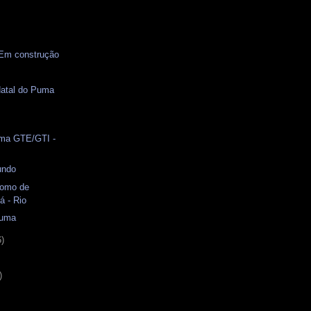
 Em construção
Natal do Puma
uma GTE/GTI -
undo
romo de
á - Rio
Puma
6)
)