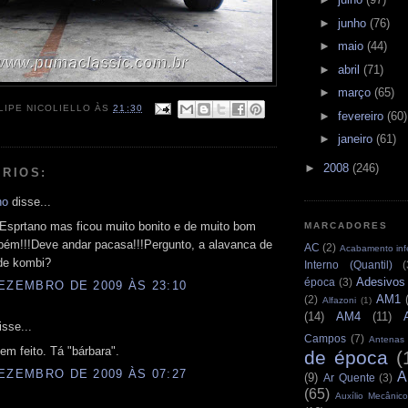
►
junho
(76)
►
maio
(44)
►
abril
(71)
►
março
(65)
LIPE NICOLIELLO
ÀS
21:30
►
fevereiro
(60)
►
janeiro
(61)
►
2008
(246)
RIOS:
ho
disse...
Esprtano mas ficou muito bonito e de muito bom
MARCADORES
bém!!!Deve andar pacasa!!!Pergunto, a alavanca de
AC
(2)
Acabamento infe
de kombi?
Interno (Quantil)
(
Adesivos
época
(3)
EZEMBRO DE 2009 ÀS 23:10
AM1
(2)
Alfazoni
(1)
(14)
AM4
(11)
sse...
Campos
(7)
Antenas
em feito. Tá "bárbara".
de época
(
EZEMBRO DE 2009 ÀS 07:27
A
(9)
Ar Quente
(3)
(65)
Auxílio Mecânico