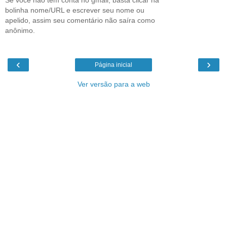
Se você não tem conta no gmail, basta clicar na
bolinha nome/URL e escrever seu nome ou
apelido, assim seu comentário não saíra como
anônimo.
‹
›
Página inicial
Ver versão para a web