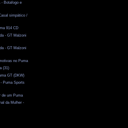
 - Botafogo e
Casal simpático /
Puma 914 CD
da - GT Malzoni
da - GT Malzoni
motivas no Puma
a (31)
uma GT (DKW)
 - Puma Sports
or de um Puma
nal da Mulher -