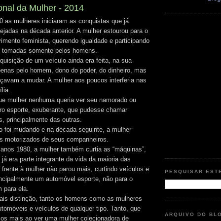
onal da Mulher - 2014
 as mulheres iniciaram as conquistas que já
jadas na década anterior. A mulher estourou para o
ento feminista, querendo igualdade e participando
s tomadas somente pelos homens.
quisição de um veículo ainda era feita, na sua
penas pelo homem, dono do poder, do dinheiro, mas
avam a mudar. A mulher aos poucos interferia nas
lia.
e mulher nenhuma queria ver seu namorado ou
ro esporte, exuberante, que pudesse chamar
s, principalmente das outras.
 foi mudando e na década seguinte, a mulher
os motorizados de seus companheiros.
 anos 1980, a mulher também curtia as “máquinas”,
 já era parte integrante da vida da maioria das
 frente à mulher não parou mais, curtindo veículos e
PESQUISAR EST
incipalmente um automóvel esporte, não para o
 para ela.
ais distinção, tanto os homens como as mulheres
utomóveis e veículos de qualquer tipo. Tanto, que
ARQUIVO DO BL
os mais ao ver uma mulher colecionadora de