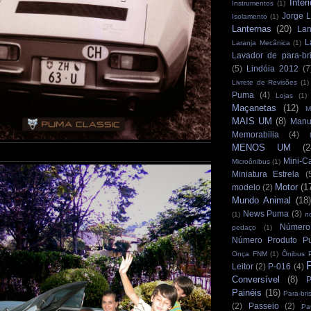
Interi
Instrumentos
(1)
Jorge L
Isolamento
(1)
Lanternas
(20)
Lan
L
Laranja Mecânica
(1)
Lavador de para-br
(5)
Lindóia 2012
(7
Livrete de Revisões
(1)
Puma
(4)
Lojas
(1)
Maçanetas
(12)
M
MAIS UM
(8)
Manu
Memorabilia
(4)
MENOS UM
(2
Mini-C
Microônibus
(1)
Miniatura Estrela
(
Motor
(1
modelo
(2)
Mundo Animal
(18)
News Puma
(3)
(1)
n
Número
pedaço
(1)
Número Produto P
Onça FNM
(1)
Ônibus 
Leitor
(2)
P-016
(4)
Conversível
(8)
P
Painéis
(16)
Para-bri
(2)
Passeio
(2)
Pa