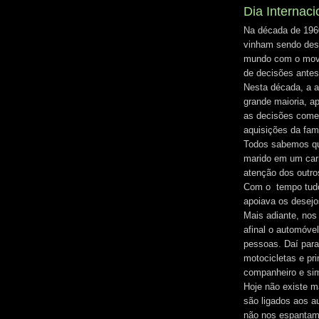
Dia Internaci
Na década de 1960
vinham sendo dese
mundo com o movim
de decisões ante
Nesta década, a a
grande maioria, a
as decisões começ
aquisições da famí
Todos sabemos qu
marido em um car
atenção dos outro
Com o tempo tudo
apoiava os desej
Mais adiante, nos
afinal o automóvel
pessoas. Daí para
motocicletas e pr
companheiro e sim
Hoje não existe m
são ligados aos a
não nos espantam