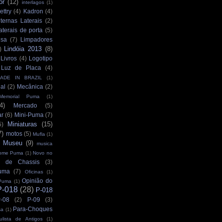
or
(12)
interlagos
(1)
ettry
(4)
Kadron
(4)
ternas Laterais
(2)
aterais de porta
(5)
isa
(7)
Limpadores
Lindóia 2013
(8)
)
Livros
(4)
Logotipo
Luz de Placa
(4)
ADE IN BRAZIL
(1)
al
(2)
Mecânica
(2)
Memorial Puma
(1)
4)
Mercado
(5)
ar
(6)
Mini-Puma
(7)
Miniaturas
(15)
5)
7)
motos
(5)
Mufla
(1)
Museu
(9)
musica
ome Puma
(1)
Novo no
 de Chassis
(3)
uma
(7)
Oficinas
(1)
Opinião do
Puma
(1)
P-018
(28)
P-018
-08
(2)
P-09
(3)
Para-Choques
sa
(1)
ulista de Antigos
(1)