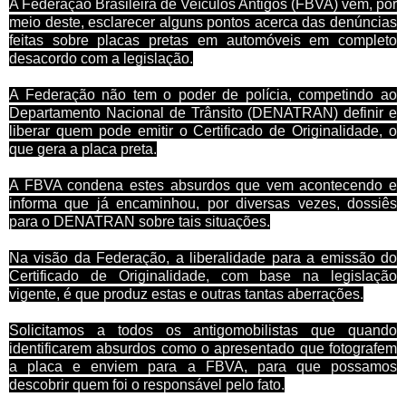
A Federação Brasileira de Veículos Antigos (FBVA) vem, por
meio deste, esclarecer alguns pontos acerca das denúncias
feitas sobre placas pretas em automóveis em completo
desacordo com a legislação.
A Federação não tem o poder de polícia, competindo ao
Departamento Nacional de Trânsito (DENATRAN) definir e
liberar quem pode emitir o Certificado de Originalidade, o
que gera a placa preta.
A FBVA condena estes absurdos que vem acontecendo e
informa que já encaminhou, por diversas vezes, dossiês
para o DENATRAN sobre tais situações.
Na visão da Federação, a liberalidade para a emissão do
Certificado de Originalidade, com base na legislação
vigente, é que produz estas e outras tantas aberrações.
Solicitamos a todos os antigomobilistas que quando
identificarem absurdos como o apresentado que fotografem
a placa e enviem para a FBVA, para que possamos
descobrir quem foi o responsável pelo fato.