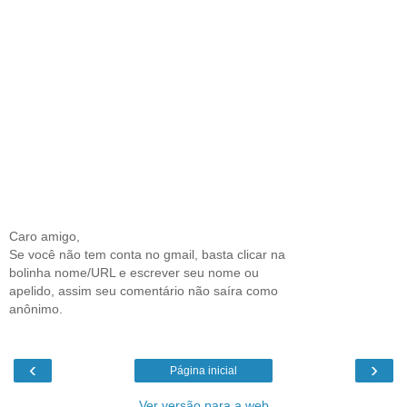
Caro amigo,
Se você não tem conta no gmail, basta clicar na
bolinha nome/URL e escrever seu nome ou
apelido, assim seu comentário não saíra como
anônimo.
‹
›
Página inicial
Ver versão para a web