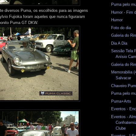
Puma pelo m
te diversos Puma, os escolhidos para as imagens
Humor - Fim 
lvio Fujioka foram aqueles que nunca figuraram
Humor
 bonito Puma GT DKW.
Foto do dia
Galeria do Rin
Dia A Dia
Sessão Tela P
Anísio Ca
Galeria do Rin
Memorabilia (
Salvacar
Chaveiro Pum
Puma pelo m
Puma+Arts
Eventos - Enc
Eventos - Al
Confratern
Clube
Eventos - I E