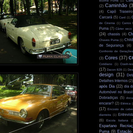
Cale
Buzina Puma
(1)
Caminhão
(
(2)
(4)
Capô Traseiro
Carcará
(5)
Card
(1)
de Cinema
(1)
Carros
Puma
(7)
Cárter seco
(24)
Ch
chassis
(4)
Child
Chaves Puma
(1)
de Segurança
(4)
Confronto de Gerações
c
Cores
(37)
(3)
Cotidiano
(1)
Crash-tes
(17)
Dacon 828
(1)
Des
design
(31)
Det
Detalhes Internos
(2
após Dia
(22)
dia d
Automóvel no Brasil
Dobradiças
(5)
docu
encarar?
(2)
Elétrica
(
(17)
Encosto de cabe
Entrevist
dianteira
(1)
(6)
Escola Italiana
(
Espartano Recria
Puma
(9)
Estação