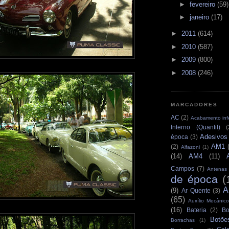
►
fevereiro
(59)
►
janeiro
(17)
►
2011
(614)
►
2010
(587)
►
2009
(800)
►
2008
(246)
MARCADORES
AC
(2)
Acabamento infe
Interno (Quantil)
(
Adesivos
época
(3)
AM1
(2)
Alfazoni
(1)
(14)
AM4
(11)
Campos
(7)
Antenas
de época
(
A
(9)
Ar Quente
(3)
(65)
Auxílio Mecânico
(16)
Bateria
(2)
Bo
Botõe
Borrachas
(1)