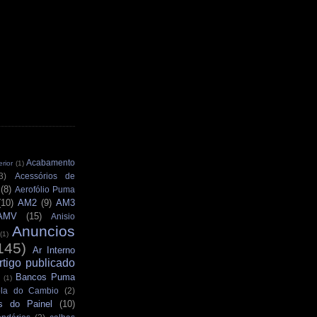
Acabamento
rior
(1)
3)
Acessórios de
(8)
Aerofólio Puma
(10)
AM2
(9)
AM3
AMV
(15)
Anisio
Anuncios
(1)
145)
Ar Interno
rtigo publicado
Bancos Puma
(1)
la do Cambio
(2)
s do Painel
(10)