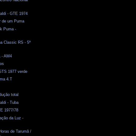
naldi - GTE 1974
or de um Puma
ack Puma -
a Classic RS - 5ª
a - AM4
nos
 GTS 1977 verde
uma 4.T
ução total
aldi - Tuba
TE 1977/78
ação da Luz -
Horas de Tarumã /