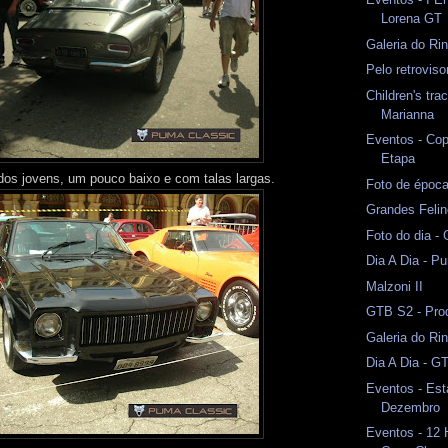
Lorena GT
Galeria do Ri
Pelo retrovis
Children's tr
Marianna
Eventos - Cop
Etapa
os jovens, um pouco baixo e com talas largas.
Foto de époc
Grandes Feli
Foto do dia -
Dia A Dia - P
Malzoni II
GTB S2 - Prod
Galeria do Rin
Dia A Dia - G
Eventos - Est
Dezembro
Eventos - 12 