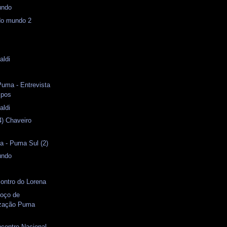
undo
do mundo 2
aldi
uma - Entrevista
mpos
aldi
4) Chaveiro
a - Puma Sul (2)
undo
ontro do Lorena
moço de
ização Puma
ncontro Nacional