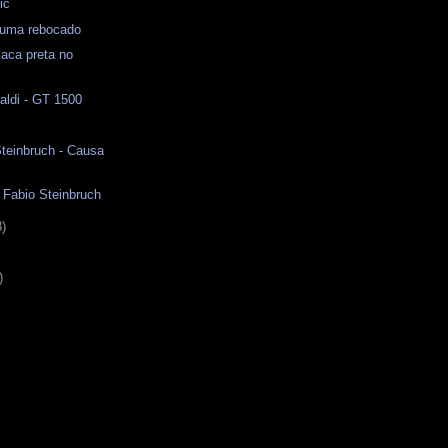
ic
 Puma rebocado
laca preta no
naldi - GT 1500
Steinbruch - Causa
e
Fabio Steinbruch
8)
)