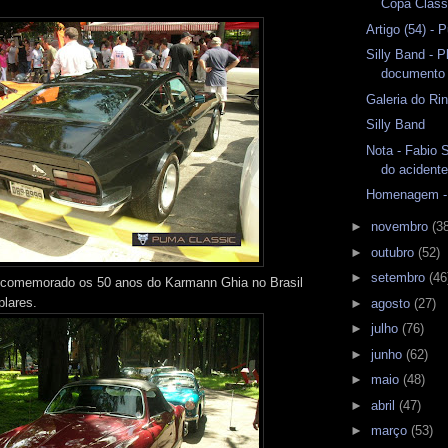
Copa Class
Artigo (54) -
Silly Band - P
documento
Galeria do Ri
Silly Band
Nota - Fabio 
do acident
Homenagem - 
►
novembro
(3
►
outubro
(52)
►
setembro
(46
 comemorado os 50 anos do Karmann Ghia no Brasil
lares.
►
agosto
(27)
►
julho
(76)
►
junho
(62)
►
maio
(48)
►
abril
(47)
►
março
(53)