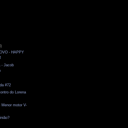
3)
NOVO - HAPPY
R
 - Jacob
n
ida #72
ontro do Lorena
- Menor motor V-
inião?