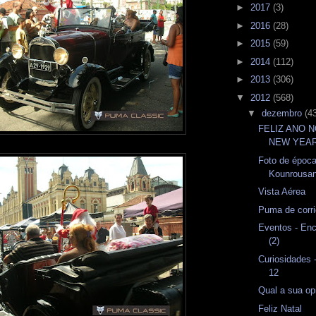
►
2017
(3)
►
2016
(28)
►
2015
(59)
►
2014
(112)
►
2013
(306)
▼
2012
(568)
▼
dezembro
(4
FELIZ ANO 
NEW YEA
Foto de época
Kounrousa
Vista Aérea
Puma de corr
Eventos - Enc
(2)
Curiosidades 
12
Qual a sua op
Feliz Natal