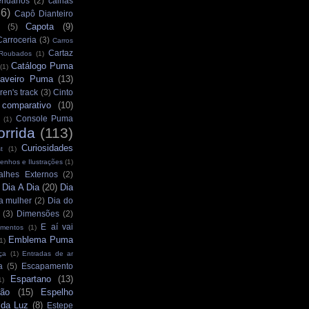
ndários
(2)
calhas
36)
Capô Dianteiro
Capota
(9)
(5)
Carroceria
(3)
Carros
Cartaz
 Roubados
(1)
Catálogo Puma
(1)
aveiro Puma
(13)
ren's track
(3)
Cinto
comparativo
(10)
Console Puma
(1)
orrida
(113)
Curiosidades
t
(1)
enhos e Ilustrações
(1)
alhes Externos
(2)
Dia A Dia
(20)
Dia
)
a mulher
(2)
Dia do
(3)
Dimensões
(2)
E aí vai
mentos
(1)
Emblema Puma
1)
ça
(1)
Entradas de ar
a
(5)
Escapamento
Espartano
(13)
1)
ção
(15)
Espelho
 da Luz
(8)
Estepe