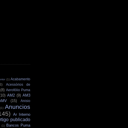
Acabamento
rior
(1)
3)
Acessórios de
(8)
Aerofólio Puma
(10)
AM2
(9)
AM3
AMV
(15)
Anisio
Anuncios
(1)
145)
Ar Interno
rtigo publicado
Bancos Puma
(1)