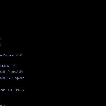
3)
8)
ite Puma e DKW
T DKW 1967
naldi - Puma AM4
naldi - GTE Spider
ndo - GTE 1972 /
a