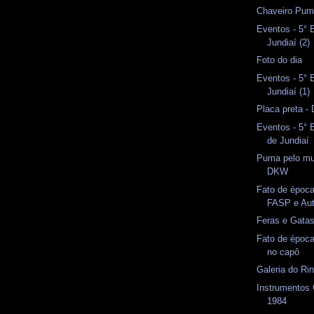
Chaveiro Pu
Eventos - 5°
Jundiaí (2)
Foto do dia
Eventos - 5°
Jundiaí (1)
Placa preta -
Eventos - 5°
de Jundiaí
Puma pelo m
DKW
Fato de época
FASP e Aut
Feras e Gata
Fato de época
no capô
Galeria do Rin
Instrumentos
1984