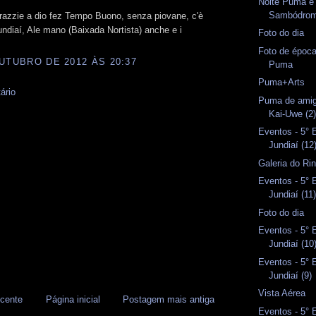
Noite Puma e
Sambódrom
razzie a dio fez Tempo Buono, senza piovane, c'è
undiaí, Ale mano (Baixada Nortista) anche e i
Foto do dia
Foto de época
UTUBRO DE 2012 ÀS 20:37
Puma
Puma+Arts
ário
Puma de amig
Kai-Uwe (2
Eventos - 5°
Jundiaí (12
Galeria do Rin
Eventos - 5°
Jundiaí (11
Foto do dia
Eventos - 5°
Jundiaí (10
Eventos - 5°
Jundiaí (9)
Vista Aérea
cente
Página inicial
Postagem mais antiga
Eventos - 5°