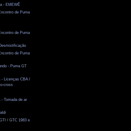
ma - EMEWÊ
 Encontro de Puma
 Encontro de Puma
 Desmistificação
 Encontro de Puma
undo - Puma GT
 - Licenças CBA /
o-cross
s
 - Tomada de ar
aldi
 GTI / GTC 1983 e