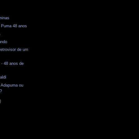
ninas
 Puma 48 anos
a
undo
retrovisor de um
 - 48 anos de
aldi
 - Adapuma ou
?
)