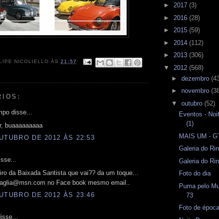
►
2017
(3)
►
2016
(28)
►
2015
(59)
►
2014
(112)
►
2013
(306)
LIPE NICOLIELLO
ÀS
21:57
▼
2012
(568)
►
dezembro
(4
►
novembro
(3
RIOS:
▼
outubro
(52)
po disse...
Eventos - No
(1)
ir, buaaaaaaaaa
MAIS UM - G
UTUBRO DE 2012 ÀS 22:53
Galeria do Ri
sse...
Galeria do Ri
ro da Baixada Santista que vai?? da um toque...
Foto do dia
aglia@msn.com no Face book mesmo email..
Puma pelo Mu
UTUBRO DE 2012 ÀS 23:46
73
Foto de époc
isse...