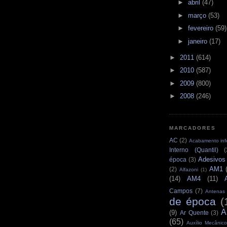
►
abril
(47)
►
março
(53)
►
fevereiro
(59)
►
janeiro
(17)
►
2011
(614)
►
2010
(587)
►
2009
(800)
►
2008
(246)
MARCADORES
AC
(2)
Acabamento infe
Interno (Quantil)
(
Adesivos
época
(3)
AM1
(2)
Alfazoni
(1)
(14)
AM4
(11)
Campos
(7)
Antenas
de época
(
A
(9)
Ar Quente
(3)
(65)
Auxílio Mecânico