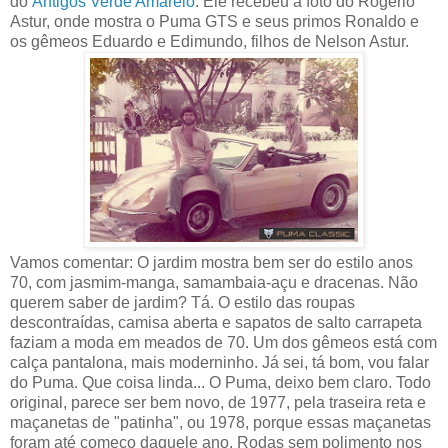
do
Antigos Verde Amarelo
. Ele recebeu a foto do Rogério
Astur, onde mostra o Puma GTS e seus primos Ronaldo e
os gêmeos Eduardo e Edimundo, filhos de Nelson Astur.
Vamos comentar: O jardim mostra bem ser do estilo anos
70, com jasmim-manga, samambaia-açu e dracenas. Não
querem saber de jardim? Tá. O estilo das roupas
descontraídas, camisa aberta e sapatos de salto carrapeta
faziam a moda em meados de 70. Um dos gêmeos está com
calça pantalona, mais moderninho. Já sei, tá bom, vou falar
do Puma. Que coisa linda... O Puma, deixo bem claro. Todo
original, parece ser bem novo, de 1977, pela traseira reta e
maçanetas de "patinha", ou 1978, porque essas maçanetas
foram até começo daquele ano. Rodas sem polimento nos