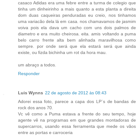
casaco Adidas era uma febre entre a turma de colegio que
tinha um dinheirinho a mais quanto a esta planta a direita
dom duas caqueiras penduradas eu creio, nos tinhamos
uma variacão dela lá em casa. nos chamavamos de jasmim
voiva pois ela dava um cacho com uns dois palmos de
diametro e era muito cheirosa. eita. amis voltando a puma
belo carro frente alta bem alinhada maravilhosa como
sempre. por onde será que ela estará será que ainda
existe, ou fizda bichinha um rot da hora mau.
um abraço a todos.
Responder
Luis Wynns
22 de agosto de 2012 às 08:43
Adorei essa foto, parece a capa dos LP`s de bandas de
rock dos anos 70.
Vc vê como a Puma estava a frente do seu tempo, hoje
agente vê na programas em que grandes montadoras de
supercarros, usando essa ferramenta que mede os vãos
entre as portas e carroceria