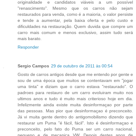
originalidade e candidatos viáveis a um possível
"renascimento". Mesmo que os carros não sejam
restaurados para venda, como é a maioria, o valor persiste
e tende a aumentar, pela baixa oferta e pelo custo e
dificuldades na restauração. Quem duvida que compre um
carro mais comum e menos exclusivo, assim tudo será
mais barato.
Responder
Sergio Campos
29 de outubro de 2011 às 00:54
Gosto de carros antigos desde que me entendo por gente e
sou de uma época que muitos se contentavam em "jogar
uma tinta" e diziam que o carro estava "restaurado". O
padroes para restauro de um carro evoluiram muito nos
ultimos anos e tudo é muito mais criterioso hoje em dia.
Infelizmente ainda existe muita desinformaçao por parte
das pessoas. Mas pior que desinformaçao é preconceito.
Já vi muita gente dentro do antigomobilismo dizendo que
restaurar um Puma "é fácil, fácil". Isto é desinformaçao e
preconceito, pelo fato do Puma ser um carro nacional,
pequeno e de mecanica VW. Depois destes anos de