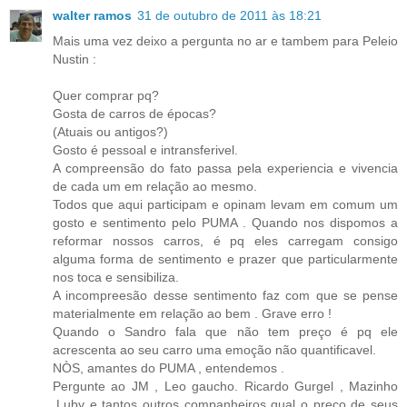
walter ramos
31 de outubro de 2011 às 18:21
Mais uma vez deixo a pergunta no ar e tambem para Peleio
Nustin :
Quer comprar pq?
Gosta de carros de épocas?
(Atuais ou antigos?)
Gosto é pessoal e intransferivel.
A compreensão do fato passa pela experiencia e vivencia
de cada um em relação ao mesmo.
Todos que aqui participam e opinam levam em comum um
gosto e sentimento pelo PUMA . Quando nos dispomos a
reformar nossos carros, é pq eles carregam consigo
alguma forma de sentimento e prazer que particularmente
nos toca e sensibiliza.
A incompreesão desse sentimento faz com que se pense
materialmente em relação ao bem . Grave erro !
Quando o Sandro fala que não tem preço é pq ele
acrescenta ao seu carro uma emoção não quantificavel.
NÒS, amantes do PUMA , entendemos .
Pergunte ao JM , Leo gaucho. Ricardo Gurgel , Mazinho
,Luby e tantos outros companheiros qual o preço de seus